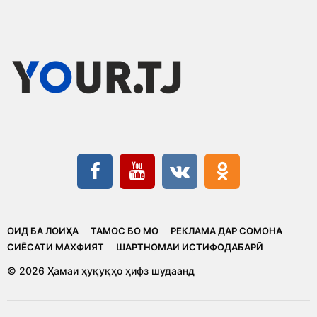
ОИД БА ЛОИҲА
ТАМОС БО МО
РЕКЛАМА ДАР СОМОНА
CИЁСАТИ МАХФИЯТ
ШАРТНОМАИ ИСТИФОДАБАРӢ
© 2026 Ҳамаи ҳуқуқҳо ҳифз шудаанд