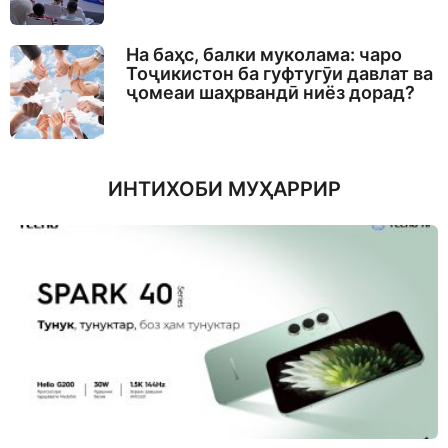
На баҳс, балки муколама: чаро
Тоҷикистон ба гуфтугӯи давлат ва
ҷомеаи шаҳрвандӣ ниёз дорад?
ИНТИХОБИ МУҲАРРИР