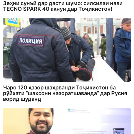
Зеҳни сунъӣ дар дасти шумо: силсилаи нави
TECNO SPARK 40 акнун дар Тоҷикистон!
Чаро 120 ҳазор шаҳрванди Тоҷикистон ба
рӯйхати “шахсони назоратшаванда” дар Русия
ворид шуданд