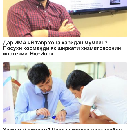
Дар ИМА чӣ тавр хона харидан мумкин?
Посухи корманди як ширкати хизматрасонии
ипотекии Ню-Йорк
Хизмат ё диплом? Чаро шумораи довталабон