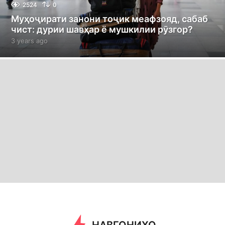
2524
0
Муҳоҷирати занони тоҷик меафзояд, сабаб
чист: дурии шавҳар ё мушкилии рӯзгор?
3 years ago
3
y
e
a
r
s
a
g
o