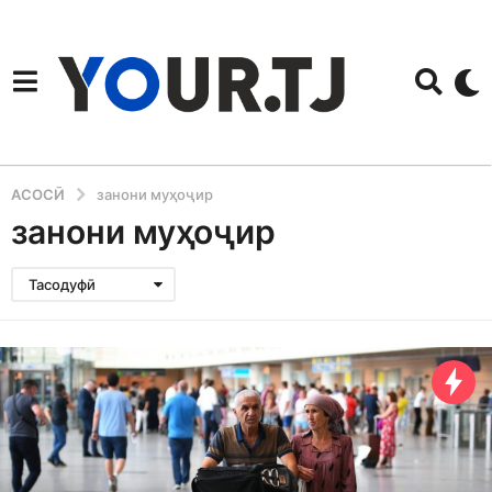
АСОСӢ
занони муҳоҷир
занони муҳоҷир
Тасодуфӣ