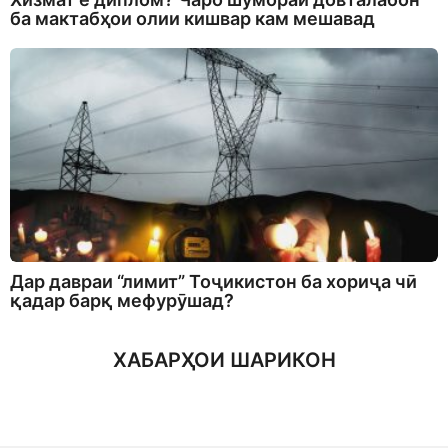
ба мактабҳои олии кишвар кам мешавад
Дар давраи “лимит” Тоҷикистон ба хориҷа чӣ
қадар барқ мефурӯшад?
ХАБАРҲОИ ШАРИКОН