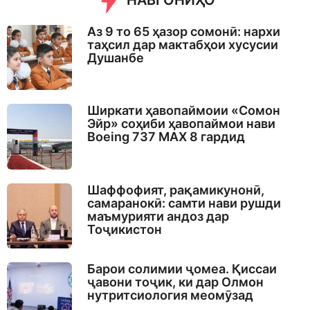
НАВГОНИҲО
Аз 9 то 65 ҳазор сомонӣ: нархи
таҳсил дар мактабҳои хусусии
Душанбе
Ширкати ҳавопаймоии «Сомон
Эйр» соҳиби ҳавопаймои нави
Boeing 737 MAX 8 гардид
Шаффофият, рақамикунонӣ,
самаранокӣ: самти нави рушди
маъмурияти андоз дар
Тоҷикистон
Барои солимии ҷомеа. Қиссаи
ҷавони тоҷик, ки дар Олмон
нутритсиология меомӯзад