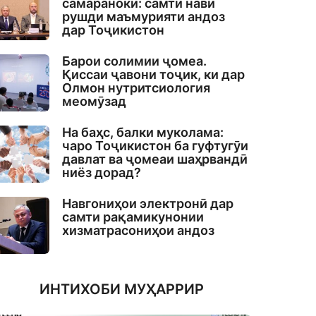
самаранокӣ: самти нави
рушди маъмурияти андоз
дар Тоҷикистон
Барои солимии ҷомеа.
Қиссаи ҷавони тоҷик, ки дар
Олмон нутритсиология
меомӯзад
На баҳс, балки муколама:
чаро Тоҷикистон ба гуфтугӯи
давлат ва ҷомеаи шаҳрвандӣ
ниёз дорад?
Навгониҳои электронӣ дар
самти рақамикунонии
хизматрасониҳои андоз
ИНТИХОБИ МУҲАРРИР