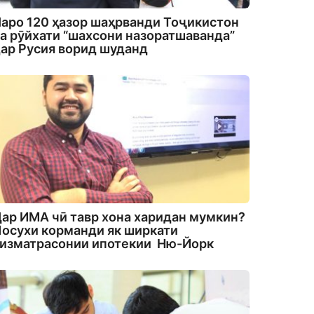
аро 120 ҳазор шаҳрванди Тоҷикистон
а рӯйхати “шахсони назоратшаванда”
ар Русия ворид шуданд
ар ИМА чӣ тавр хона харидан мумкин?
осухи корманди як ширкати
изматрасонии ипотекии Ню-Йорк