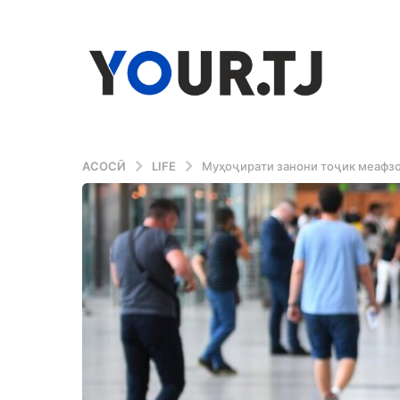
АСОСӢ
LIFE
Муҳоҷирати занони тоҷик меафзоя