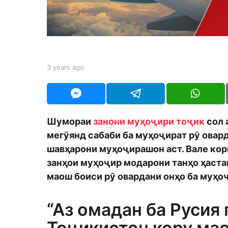
a
g
o
b
3 years ago
3
y
y
S
e
h
a
o
r
d
s
Шумораи
занони муҳоҷири тоҷик
сол 
m
a
o
мегӯянд сабаби ба муҳоҷират рӯ овард
g
n
o
шавҳарони муҳоҷирашон аст. Вале кор
занҳои муҳоҷир модарони танҳо ҳастан
маош боиси рӯ овардани онҳо ба муҳоҷ
“Аз омадан ба Русия
Тоҷикистон кору ма