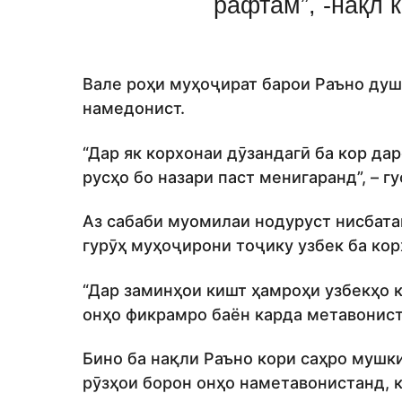
рафтам”, -нақл 
Вале роҳи муҳоҷират барои Раъно душв
намедонист.
“Дар як корхонаи дӯзандагӣ ба кор да
русҳо бо назари паст менигаранд”, – гу
Аз сабаби муомилаи нодуруст нисбаташ
гурӯҳ муҳоҷирони тоҷику узбек ба ко
“Дар заминҳои кишт ҳамроҳи узбекҳо к
онҳо фикрамро баён карда метавониста
Бино ба нақли Раъно кори саҳро мушки
рӯзҳои борон онҳо наметавонистанд, к