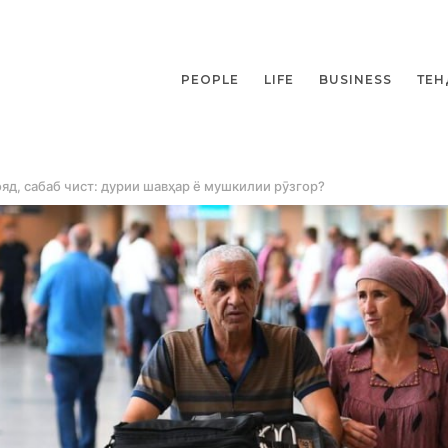
PEOPLE
LIFE
BUSINESS
ТЕН
д, сабаб чист: дурии шавҳар ё мушкилии рӯзгор?