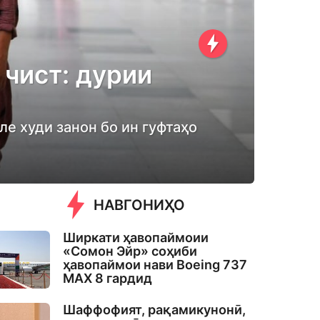
 чист: дурии
ле худи занон бо ин гуфтаҳо
НАВГОНИҲО
Ширкати ҳавопаймоии
«Сомон Эйр» соҳиби
ҳавопаймои нави Boeing 737
MAX 8 гардид
Шаффофият, рақамикунонӣ,