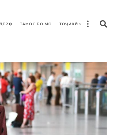
ДЕРҲО
ТАМОС БО МО
ТОҶИКӢ