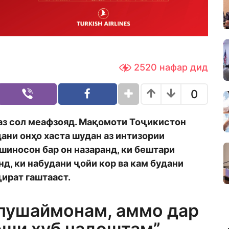
2520
нафар дид
0
аз сол меафзояд. Мақомоти Тоҷикистон
ани онҳо хаста шудан аз интизории
шиносон бар он назаранд, ки бештари
д, ки набудани ҷойи кор ва кам будани
ират гаштааст.
 пушаймонам, аммо дар
оши хуб надоштам”