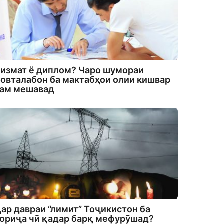
измат ё диплом? Чаро шумораи
овталабон ба мактабҳои олии кишвар
кам мешавад
ар давраи “лимит” Тоҷикистон ба
ориҷа чӣ қадар барқ мефурӯшад?