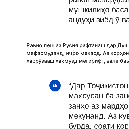
мушкилиҳо басан
андуҳи зиёд ӯ в
Раъно пеш аз Русия рафтанаш дар Душ
мефармуданд, иҷро мекард. Аз корҳои 
ҳаррӯзааш ҳақмузд мегирифт, вале ба
“Дар Тоҷикисто
махсусан ба зан
занҳо аз мардҳо
мекунанд. Аз қу
бурда, соати ко