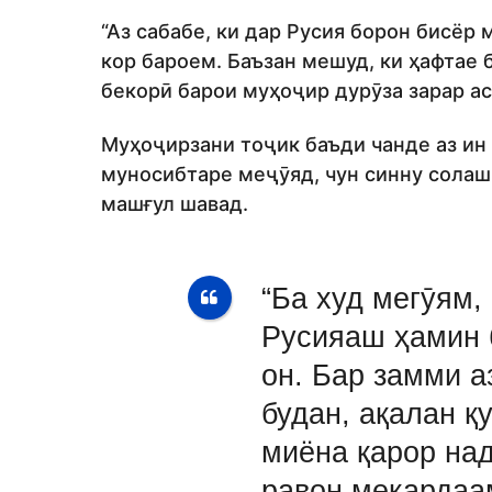
“Аз сабабе, ки дар Русия борон бисёр
кор бароем. Баъзан мешуд, ки ҳафтае
бекорӣ барои муҳоҷир дурӯза зарар аст
Муҳоҷирзани тоҷик баъди чанде аз ин 
муносибтаре меҷӯяд, чун синну солаш 
машғул шавад.
“Ба худ мегӯям
Русияаш ҳамин 
он. Бар замми а
будан, ақалан қ
миёна қарор над
равон мекардаа