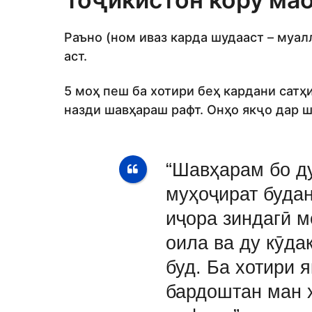
Раъно (ном иваз карда шудааст – муа
аст.
5 моҳ пеш ба хотири беҳ кардани сатҳ
назди шавҳараш рафт. Онҳо якҷо дар ш
“Шавҳарам бо д
муҳоҷират будан
иҷора зиндагӣ 
оила ва ду кӯда
буд. Ба хотири 
бардоштан ман 