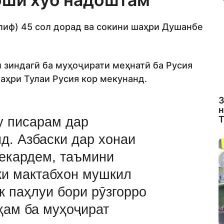
ллиф) 45 сол дорад ва сокини шаҳри Душанбе
и зиндагӣ ба муҳоҷирати меҳнатӣ ба Русия
аҳри Тулаи Русия кор мекунанд.
З
н
Т
у писарам дар
д. Азбаски дар хонаи
мекардем, таъмини
ки мактабхон мушкил
як паҳлуи бори рӯзгорро
ҳам ба муҳоҷират