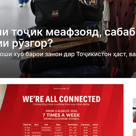
и тоҷик меафзояд, сабаб
и рӯзгор?
ши хуб барои занон дар Тоҷикистон ҳаст, ва