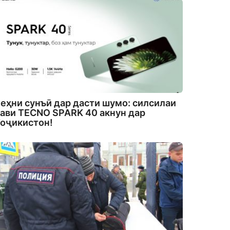
еҳни сунъӣ дар дасти шумо: силсилаи
ави TECNO SPARK 40 акнун дар
оҷикистон!