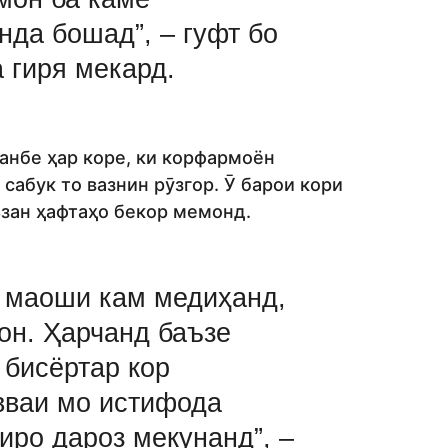
да бошад”, – гуфт бо
а гиря мекард.
анбе ҳар коре, ки корфармоён
сабук то вазнин рӯзгор. Ӯ барои кори
ъзан ҳафтаҳо бекор мемонд.
н маоши кам медиҳанд,
он. Ҳарчанд баъзе
 бисёртар кор
вваи мо истифода
риро дароз мекунанд”, –