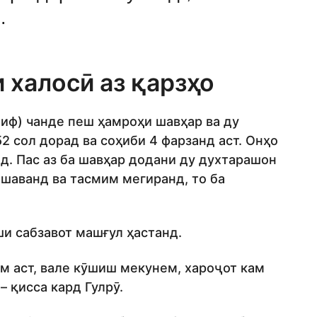
.
 халосӣ аз қарзҳо
лиф) чанде пеш ҳамроҳи шавҳар ва ду
2 сол дорад ва соҳиби 4 фарзанд аст. Онҳо
д. Пас аз ба шавҳар додани ду духтарашон
ешаванд ва тасмим мегиранд, то ба
и сабзавот машғул ҳастанд.
м аст, вале кӯшиш мекунем, хароҷот кам
– қисса кард Гулрӯ.