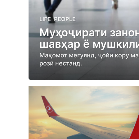
3
LIFE
,
PEOPLE
y
Муҳоҷирати занон
e
шавҳар ё мушкили
a
r
Мақомот мегӯянд, ҷойи кору мао
s
розӣ нестанд.
a
g
o
3
y
e
a
r
s