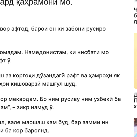
кард қаҳрамони мо.
Ч
б
д
ор афтод, барои он ки забони русиро
ромадам. Намедонистам, ки нисбати мо
фт ӯ.
 аз коргоҳи дӯзандагӣ рафт ва ҳамроҳи як
рҳои кишоварзӣ машғул шуд.
Д
ор мекардам. Бо ним русиву ним узбекӣ ба
П
х
м”, – зикр намуд ӯ.
л, вале маошаш кам буд, бар замми ин
и ба кор бароянд.