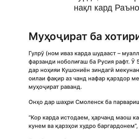
нақл кард Раъно
Муҳоҷират ба хотири
Гулрӯ (ном иваз карда шудааст – муал
фарзанди ноболиғаш ба Русия рафт. Ӯ 5
дар ноҳияи Кушониён зиндагӣ мекунан
оилаи фақир аз чанд нафар қарздор м
муҳоҷират раванд.
Онҳо дар шаҳри Смоленск ба парвариш
“Кор карда истодаем, ҳарчанд маош ка
кунем ва қарзҳои худро баргардонем”, 