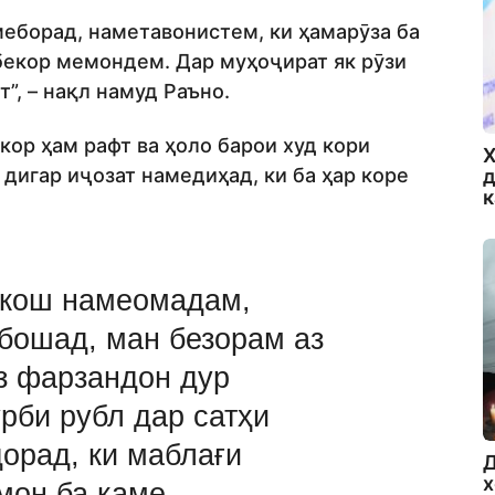
 меборад, наметавонистем, ки ҳамарӯза ба
 бекор мемондем. Дар муҳоҷират як рӯзи
”, – нақл намуд Раъно.
кор ҳам рафт ва ҳоло барои худ кори
Х
дигар иҷозат намедиҳад, ки ба ҳар коре
д
, кош намеомадам,
бошад, ман безорам аз
з фарзандон дур
урби рубл дар сатҳи
орад, ки маблағи
Д
х
мон ба каме