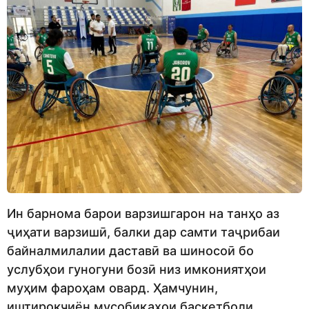
Ин барнома барои варзишгарон на танҳо аз
ҷиҳати варзишӣ, балки дар самти таҷрибаи
байналмилалии даставӣ ва шиносоӣ бо
услубҳои гуногуни бозӣ низ имкониятҳои
муҳим фароҳам овард. Ҳамчунин,
иштирокчиён мусобиқаҳои баскетболи