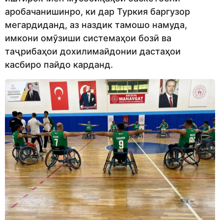
аробачанишинро, ки дар Туркия баргузор
мегардиданд, аз наздик тамошо намуда,
имкони омӯзиши системаҳои бозӣ ва
таҷрибаҳои дохилимайдонии дастаҳои
касбиро пайдо карданд.