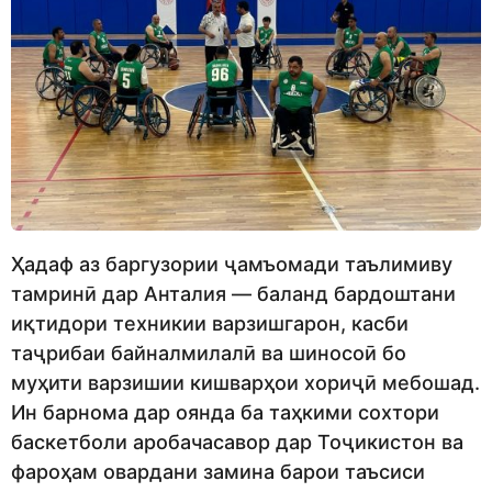
Ҳадаф аз баргузории ҷамъомади таълимиву
тамринӣ дар Анталия — баланд бардоштани
иқтидори техникии варзишгарон, касби
таҷрибаи байналмилалӣ ва шиносоӣ бо
муҳити варзишии кишварҳои хориҷӣ мебошад.
Ин барнома дар оянда ба таҳкими сохтори
баскетболи аробачасавор дар Тоҷикистон ва
фароҳам овардани замина барои таъсиси