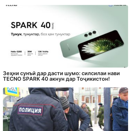
Зеҳни сунъӣ дар дасти шумо: силсилаи нави
TECNO SPARK 40 акнун дар Тоҷикистон!