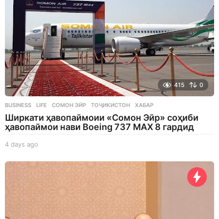
o
415
0
BUSINESS
,
LIFE
СОМОН ЭЙР
,
ТОҶИКИСТОН
,
ХАБАР
Ширкати ҳавопаймоии «Сомон Эйр» соҳиби
ҳавопаймои нави Boeing 737 MAX 8 гардид
4 days ago
4
d
a
y
s
a
g
o