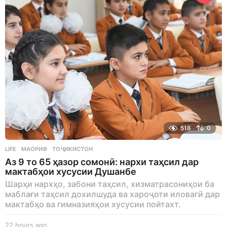
o
518
0
LIFE
МАОРИФ
,
ТОҶИКИСТОН
Аз 9 то 65 ҳазор сомонӣ: нархи таҳсил дар
мактабҳои хусусии Душанбе
Шарҳи нархҳо, забони таҳсил, хизматрасониҳои ба
маблағи таҳсил дохилшуда ва хароҷоти иловагӣ дар
мактабҳо ва гимназияҳои хусусии пойтахт.
22 hours ago
2