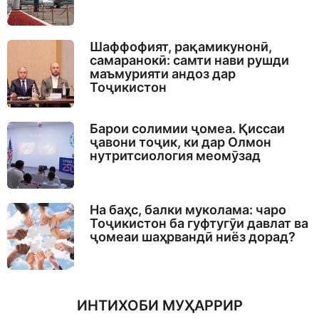
Шаффофият, рақамикунонӣ,
самаранокӣ: самти нави рушди
маъмурияти андоз дар
Тоҷикистон
Барои солимии ҷомеа. Қиссаи
ҷавони тоҷик, ки дар Олмон
нутритсиология меомӯзад
На баҳс, балки муколама: чаро
Тоҷикистон ба гуфтугӯи давлат ва
ҷомеаи шаҳрвандӣ ниёз дорад?
ИНТИХОБИ МУҲАРРИР