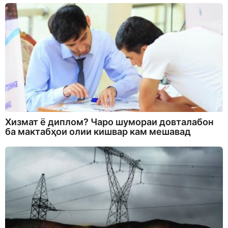
Хизмат ё диплом? Чаро шумораи довталабон
ба мактабҳои олии кишвар кам мешавад