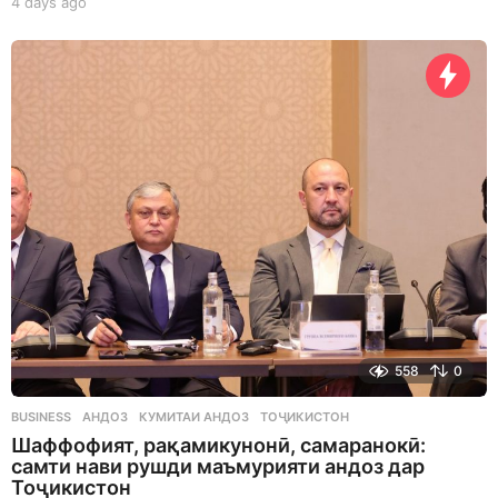
4 days ago
4
d
a
y
s
a
g
o
558
0
BUSINESS
АНДОЗ
,
КУМИТАИ АНДОЗ
,
ТОҶИКИСТОН
Шаффофият, рақамикунонӣ, самаранокӣ:
самти нави рушди маъмурияти андоз дар
Тоҷикистон