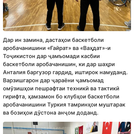
Дар ин замина, дастаҳои баскетболи
аробачанишини «Ғайрат» ва «Ваҳдат»-и
Тоҷикистон дар ҷамъомади касбии
баскетболи аробачанишин, ки дар шаҳри
Анталия баргузор гардид, иштирок намуданд.
Варзишгарон дар ҷараёни ҷамъомад
омӯзишҳои пешрафтаи техникӣ ва тактикӣ
гирифта, ҳамзамон бо клубҳои баскетболи
аробачанишини Туркия тамринҳои муштарак
ва бозиҳои дӯстона анҷом доданд.