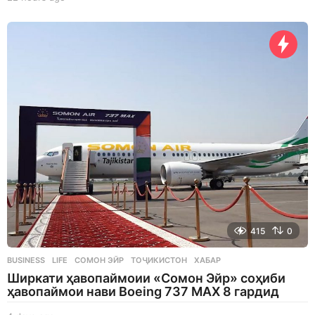
2
h
o
u
r
s
a
g
o
415
0
BUSINESS
,
LIFE
СОМОН ЭЙР
,
ТОҶИКИСТОН
,
ХАБАР
Ширкати ҳавопаймоии «Сомон Эйр» соҳиби
ҳавопаймои нави Boeing 737 MAX 8 гардид