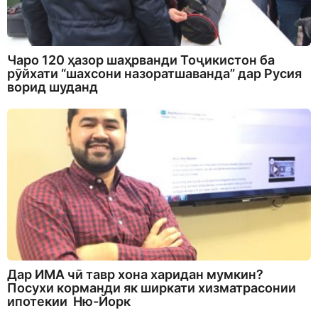
Чаро 120 ҳазор шаҳрванди Тоҷикистон ба
рӯйхати “шахсони назоратшаванда” дар Русия
ворид шуданд
Дар ИМА чӣ тавр хона харидан мумкин?
Посухи корманди як ширкати хизматрасонии
ипотекии Ню-Йорк