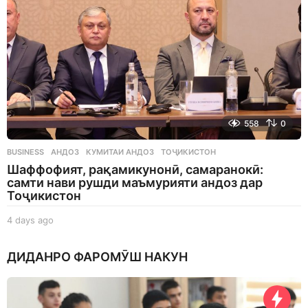
558
0
BUSINESS
АНДОЗ
,
КУМИТАИ АНДОЗ
,
ТОҶИКИСТОН
Шаффофият, рақамикунонӣ, самаранокӣ:
самти нави рушди маъмурияти андоз дар
Тоҷикистон
4 days ago
4
d
a
ДИДАНРО ФАРОМӮШ НАКУН
y
s
a
g