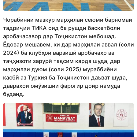
Чорабинии мазкур марҳилаи сеюми барномаи
тадриҷии ТИКА оид ба рушди баскетболи
аробачасавор дар Тоҷикистон мебошад.
Ёдовар мешавем, ки дар марҳилаи аввал (соли
2024) ба клубҳои варзишӣ аробачаҳо ва
таҷҳизоти зарурӣ тақсим карда шуда, дар
марҳилаи дуюм (соли 2025) мураббиёни
касбӣ аз Туркия ба Тоҷикистон даъват шуда,
давраҳои омӯзишии фарогир доир намуда
буданд.