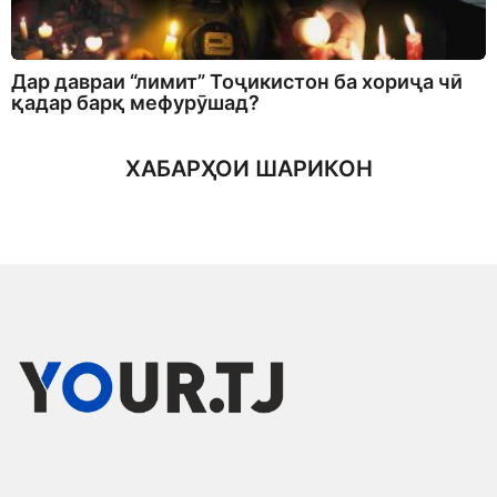
Дар давраи “лимит” Тоҷикистон ба хориҷа чӣ
қадар барқ мефурӯшад?
ХАБАРҲОИ ШАРИКОН