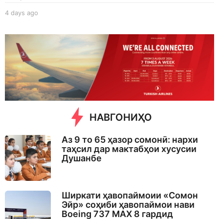
4 days ago
4
d
a
y
s
a
g
o
НАВГОНИҲО
Аз 9 то 65 ҳазор сомонӣ: нархи
таҳсил дар мактабҳои хусусии
Душанбе
Ширкати ҳавопаймоии «Сомон
Эйр» соҳиби ҳавопаймои нави
Boeing 737 MAX 8 гардид