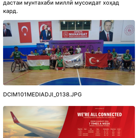
дастаи мунтахаби миллӣ мусоидат хоҳад
кард.
DCIM101MEDIADJI_0138.JPG