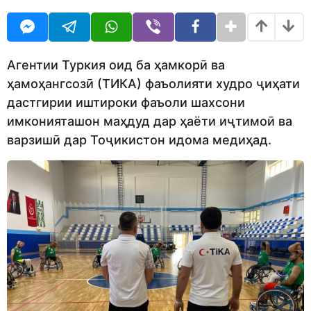
O
n
o
U
t
R
h
s
a
Агентии Туркия оид ба ҳамкорӣ ва
g
ҳамоҳангсозӣ (ТИКА) фаъолияти худро ҷиҳати
o
дастгирии иштироки фаъоли шахсони
имконияташон маҳдуд дар ҳаёти иҷтимоӣ ва
варзишӣ дар Тоҷикистон идома медиҳад.