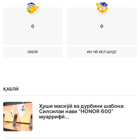
0
0
ОКЕЙ!
ИН ЧӢ ХЕЛ ШУД?
ҚАБЛӢ
Ҳуши маснӯӣ ва дурбини шабона:
Силсилаи нави “HONOR 600”
муаррифӣ...