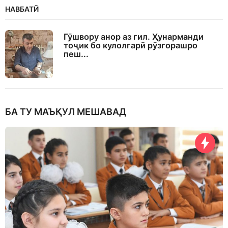
НАВБАТӢ
Гӯшвору анор аз гил. Ҳунарманди
тоҷик бо кулолгарӣ рӯзгорашро
пеш...
БА ТУ МАЪҚУЛ МЕШАВАД