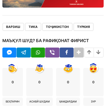
,
,
,
ВАРЗИШ
ТИКА
ТОҶИКИСТОН
ТУРКИЯ
МАЪҚУЛ ШУД? БА РАФИҚОНАТ ФИРИСТ
0
0
0
0
БЕҲТАРИН
АСАБӢ ШУДАМ
ҲАМДАРДАМ
ЗУР