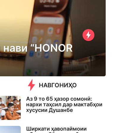
и нави “HONOR
НАВГОНИҲО
Аз 9 то 65 ҳазор сомонӣ:
нархи таҳсил дар мактабҳои
хусусии Душанбе
Ширкати ҳавопаймоии