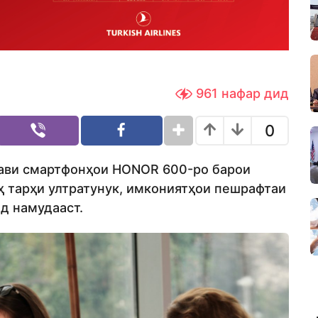
961
нафар дид
0
ави смартфонҳои HONOR 600-ро барои
ҳ тарҳи ултратунук, имкониятҳои пешрафтаи
ид намудааст.