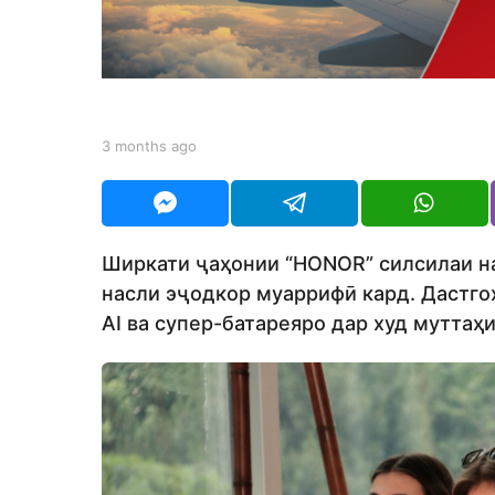
n
t
h
s
a
b
3 months ago
3
g
y
m
Y
o
o
O
n
U
t
R
h
Ширкати ҷаҳонии “HONOR” силсилаи н
s
насли эҷодкор муаррифӣ кард. Дастго
a
g
AI ва супер-батареяро дар худ муттаҳ
o