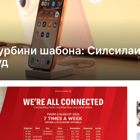
урбини шабона: Силсила
уд