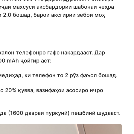
реҷаи махсуси аксбардории шабонаи чеҳра
 2.0 бошад, барои аксгирии зебои моҳ
к
калон телефонро ғафс накардааст. Дар
00 mAh ҷойгир аст:
едиҳад, ки телефон то 2 рӯз фаъол бошад.
бо 20% қувва, вазифаҳои асосиро иҷро
да (1600 давраи пуркунӣ) пешбинӣ шудааст.