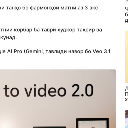
 ки танҳо бо фармонҳои матнӣ аз 3 акс
Ч
б
д
атнии корбар ба таври худкор таҳрир ва
кунад.
e AI Pro (Gemini, тавлиди навор бо Veo 3.1
Д
П
х