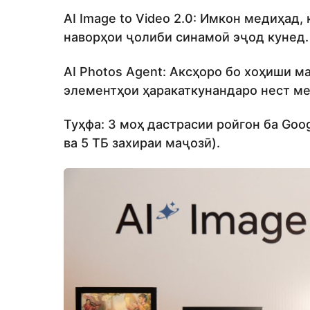
AI Image to Video 2.0: Имкон медиҳад,
наворҳои ҷолиби синамоӣ эҷод кунед.
AI Photos Agent: Аксҳоро бо хоҳиши м
элементҳои ҳаракаткунандаро нест ме
Туҳфа: 3 моҳ дастрасии ройгон ба Googl
ва 5 ТБ захираи маҷозӣ).