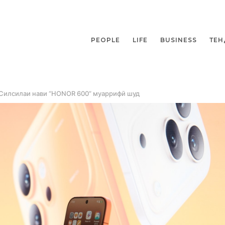
PEOPLE
LIFE
BUSINESS
ТЕН
 Силсилаи нави “HONOR 600” муаррифӣ шуд