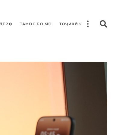
ДЕРҲО
ТАМОС БО МО
ТОҶИКӢ