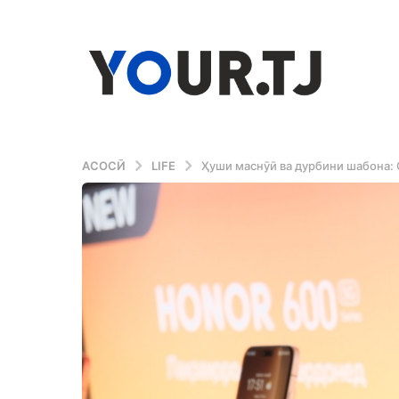
АСОСӢ
LIFE
Ҳуши маснӯӣ ва дурбини шабона: