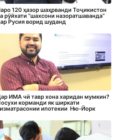
аро 120 ҳазор шаҳрванди Тоҷикистон
а рӯйхати “шахсони назоратшаванда”
ар Русия ворид шуданд
ар ИМА чӣ тавр хона харидан мумкин?
осухи корманди як ширкати
изматрасонии ипотекии Ню-Йорк