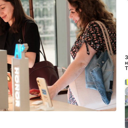
З
н
Т