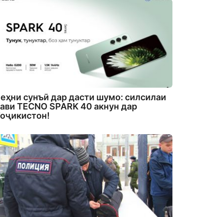
еҳни сунъӣ дар дасти шумо: силсилаи
ави TECNO SPARK 40 акнун дар
оҷикистон!