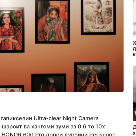
Х
д
пикселии Ultra-clear Night Camera
 шароит ва ҳангоми зуми аз 0.6 то 10x
Д
х
и HONOR 600 Pro дорои дурбини Periscope