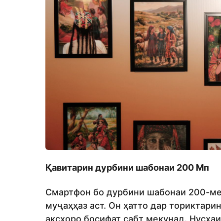
Қавитарин дурбини шабонаи 200 Мп
Смартфон бо дурбини шабонаи 200-мега
муҷаҳҳаз аст. Он ҳатто дар ториктарин
аксҳоро босифат сабт мекунад. Нусха