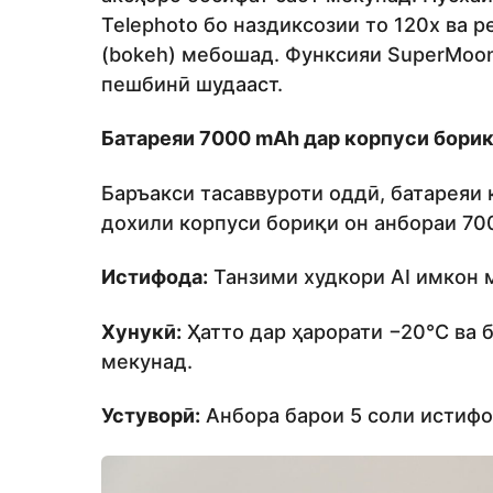
Telephoto бо наздиксозии то 120x ва 
(bokeh) мебошад. Функсияи SuperMoon
пешбинӣ шудааст.
Батареяи 7000 mAh дар корпуси бори
Баръакси тасаввуроти оддӣ, батареяи 
дохили корпуси бориқи он анбораи 70
Истифода:
Танзими худкори AI имкон м
Хунукӣ:
Ҳатто дар ҳарорати −20°C ва 
мекунад.
Устуворӣ:
Анбора барои 5 соли истифо