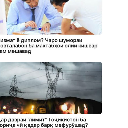
измат ё диплом? Чаро шумораи
овталабон ба мактабҳои олии кишвар
кам мешавад
ар давраи “лимит” Тоҷикистон ба
ориҷа чӣ қадар барқ мефурӯшад?