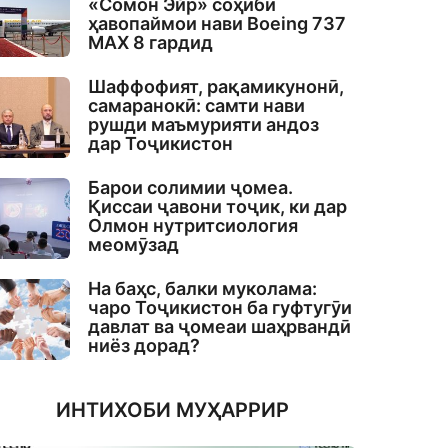
«Сомон Эйр» соҳиби
ҳавопаймои нави Boeing 737
MAX 8 гардид
Шаффофият, рақамикунонӣ,
самаранокӣ: самти нави
рушди маъмурияти андоз
дар Тоҷикистон
Барои солимии ҷомеа.
Қиссаи ҷавони тоҷик, ки дар
Олмон нутритсиология
меомӯзад
На баҳс, балки муколама:
чаро Тоҷикистон ба гуфтугӯи
давлат ва ҷомеаи шаҳрвандӣ
ниёз дорад?
ИНТИХОБИ МУҲАРРИР