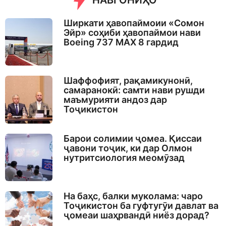
НАВГОНИҲО
Ширкати ҳавопаймоии «Сомон
Эйр» соҳиби ҳавопаймои нави
Boeing 737 MAX 8 гардид
Шаффофият, рақамикунонӣ,
самаранокӣ: самти нави рушди
маъмурияти андоз дар
Тоҷикистон
Барои солимии ҷомеа. Қиссаи
ҷавони тоҷик, ки дар Олмон
нутритсиология меомӯзад
На баҳс, балки муколама: чаро
Тоҷикистон ба гуфтугӯи давлат ва
ҷомеаи шаҳрвандӣ ниёз дорад?