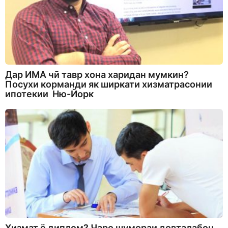
Дар ИМА чӣ тавр хона харидан мумкин?
Посухи корманди як ширкати хизматрасонии
ипотекии Ню-Йорк
Хизмат ё диплом? Чаро шумораи довталабон