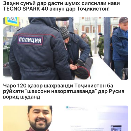
Зеҳни сунъӣ дар дасти шумо: силсилаи нави
TECNO SPARK 40 акнун дар Тоҷикистон!
Чаро 120 ҳазор шаҳрванди Тоҷикистон ба
рӯйхати “шахсони назоратшаванда” дар Русия
ворид шуданд