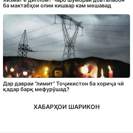
ба мактабҳои олии кишвар кам мешавад
Дар давраи “лимит” Тоҷикистон ба хориҷа чӣ
қадар барқ мефурӯшад?
ХАБАРҲОИ ШАРИКОН