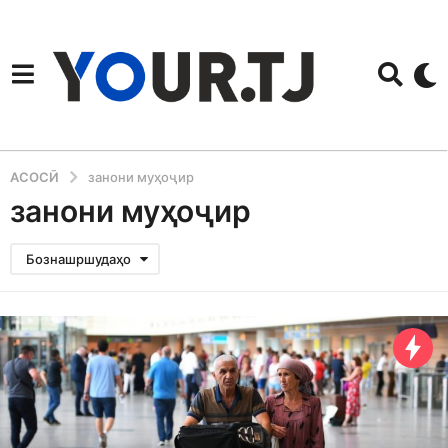
АСОСӢ
занони муҳоҷир
занони муҳоҷир
Бознашршудаҳо