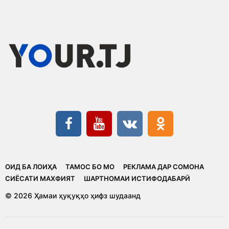
ОИД БА ЛОИҲА
ТАМОС БО МО
РЕКЛАМА ДАР СОМОНА
CИЁСАТИ МАХФИЯТ
ШАРТНОМАИ ИСТИФОДАБАРӢ
© 2026 Ҳамаи ҳуқуқҳо ҳифз шудаанд