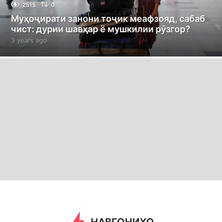
2515
0
Муҳоҷирати занони тоҷик меафзояд, сабаб
чист: дурии шавҳар ё мушкилии рӯзгор?
3 years ago
3
y
e
a
r
s
a
g
o