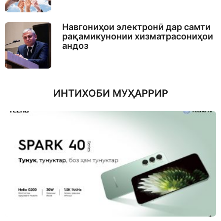
Навгониҳои электронӣ дар самти
рақамикунонии хизматрасониҳои
андоз
ИНТИХОБИ МУҲАРРИР