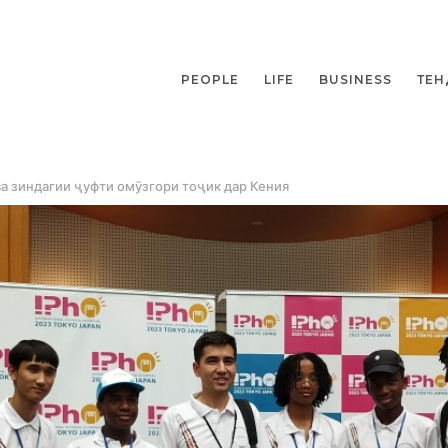
PEOPLE
LIFE
BUSINESS
ТЕН
ва зиндагии ҷуфти омӯзгори тоҷик дар Кения