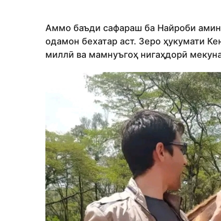
Аммо баъди сафараш ба Найроби амин 
одамон бехатар аст. Зеро ҳукумати Ке
миллӣ ва мамнуъгоҳ нигаҳдорӣ мекун