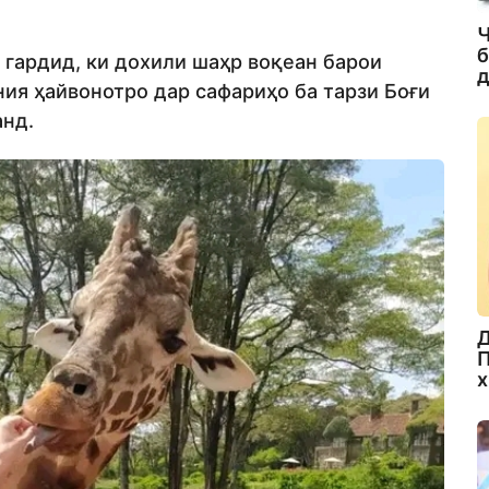
Ч
б
гардид, ки дохили шаҳр воқеан барои
д
ния ҳайвонотро дар сафариҳо ба тарзи Боғи
анд.
Д
П
х