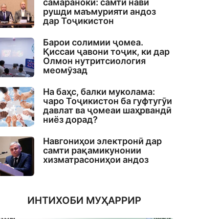
самаранокӣ: самти нави
рушди маъмурияти андоз
дар Тоҷикистон
Барои солимии ҷомеа.
Қиссаи ҷавони тоҷик, ки дар
Олмон нутритсиология
меомӯзад
На баҳс, балки муколама:
чаро Тоҷикистон ба гуфтугӯи
давлат ва ҷомеаи шаҳрвандӣ
ниёз дорад?
Навгониҳои электронӣ дар
самти рақамикунонии
хизматрасониҳои андоз
ИНТИХОБИ МУҲАРРИР