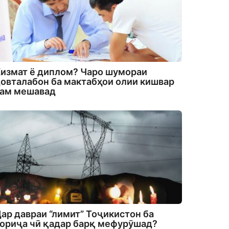
измат ё диплом? Чаро шумораи
овталабон ба мактабҳои олии кишвар
кам мешавад
ар давраи “лимит” Тоҷикистон ба
ориҷа чӣ қадар барқ мефурӯшад?