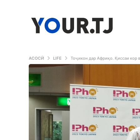
АСОСӢ
LIFE
Тоҷикон дар Африқо. Қиссаи кор 