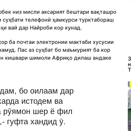
рбек низ мисли аксарият бештари вақташро
и суҳбати телефонӣ ҳамкурси турктабораш
ҳи вай дар Найроби кор кунад.
кор ба почтаи электронии мактаби хусусии
л намуд. Пас аз суҳбат бо маъмурият ба кор
 ин кишвари шимоли Африқо дилаш андаке
З
н
Т
рдам, бо оилаам дар
карда истодем ва
а рӯямон шер ё фил
- гуфта хандид ӯ.