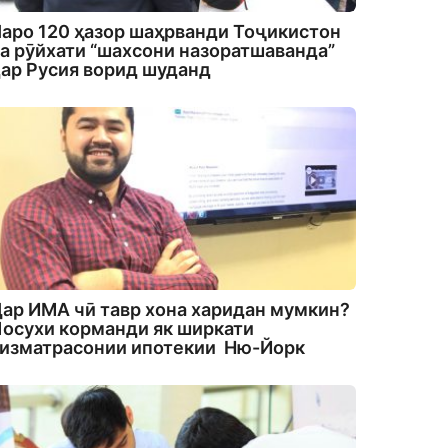
аро 120 ҳазор шаҳрванди Тоҷикистон
а рӯйхати “шахсони назоратшаванда”
ар Русия ворид шуданд
ар ИМА чӣ тавр хона харидан мумкин?
осухи корманди як ширкати
изматрасонии ипотекии Ню-Йорк