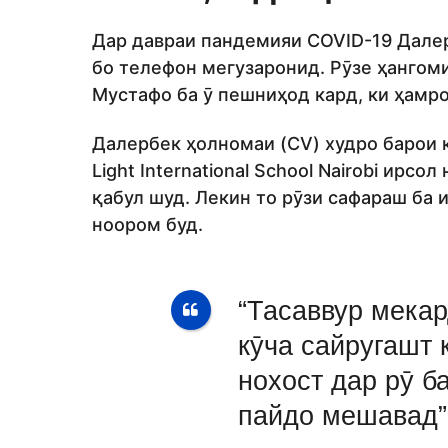
Дар давраи пандемияи COVID-19 Дале
бо телефон мегузаронид. Рӯзе ҳангом
Мустафо ба ӯ пешниҳод кард, ки ҳамро
Далербек ҳолномаи (CV) худро барои 
Light International School Nairobi ирсо
қабул шуд. Лекин то рӯзи сафараш ба
ноором буд.
“Тасаввур мека
кӯча сайругашт 
нохост дар рӯ б
пайдо мешавад”,