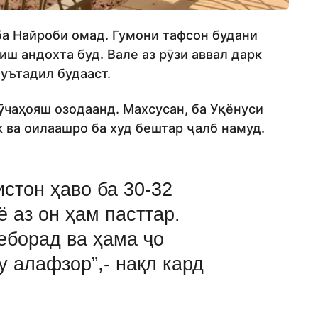
ба Найроби омад. Гумони тафсон будани
ш андохта буд. Вале аз рӯзи аввал дарк
уътадил будааст.
кӯчаҳояш озодаанд. Махсусан, ба Уқёнуси
 ва оилаашро ба худ бештар ҷалб намуд.
истон ҳаво ба 30-32
ё аз он ҳам пасттар.
еборад ва ҳама ҷо
 алафзор”,- нақл кард