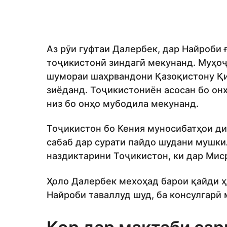
Аз рӯи гуфтаи Далербек, дар Найроби 
тоҷикистонӣ зиндагӣ мекунанд. Муҳоҷ
шумораи шаҳрвандони Қазоқистону Қир
зиёданд. Тоҷикистониён асосан бо он
низ бо онҳо мубодила мекунанд.
Тоҷикистон бо Кения муносибатҳои ди
сабаб дар сурати пайдо шудани мушки
наздиктарини Тоҷикистон, ки дар Миср
Ҳоло Далербек мехоҳад барои қайди ҳ
Найроби таваллуд шуд, ба консулгарӣ