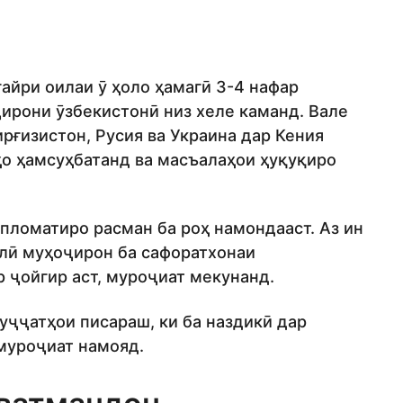
ғайри оилаи ӯ ҳоло ҳамагӣ 3-4 нафар
ирони ӯзбекистонӣ низ хеле каманд. Вале
ғизистон, Русия ва Украина дар Кения
ҳо ҳамсуҳбатанд ва масъалаҳои ҳуқуқиро
пломатиро расман ба роҳ намондааст. Аз ин
лӣ муҳоҷирон ба сафоратхонаи
 ҷойгир аст, муроҷиат мекунанд.
уҷҷатҳои писараш, ки ба наздикӣ дар
 муроҷиат намояд.