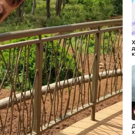
Х
д
Д
х