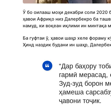
Ӯ бо оилааш моҳи декабри соли 2020 
ҳавои Африқо низ Далербекро ба ташви
намуд, ки воқеан иқлими ин минтақа м
Ба гуфтаи ӯ, ҳавои шаҳр хеле фораму 
Ҳинд наздик будани ин шаҳр, Далербек
“Дар баҳору тоб
гармӣ мерасад, 
Зуд-зуд борон м
ҳамеша сарсабзу
ҷавони тоҷик.