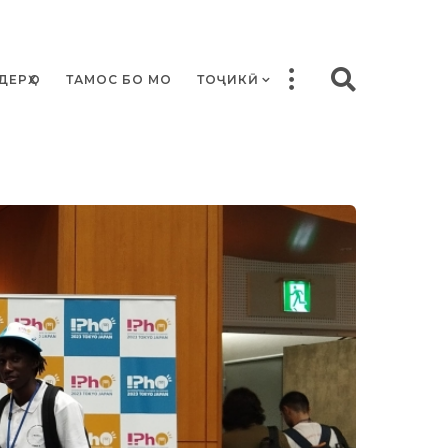
ДЕРҲО
ТАМОС БО МО
ТОҶИКӢ