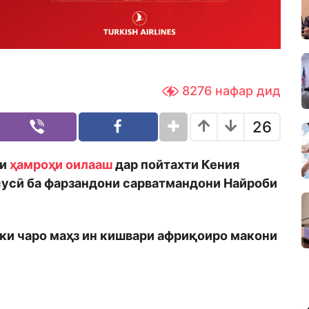
8276
нафар дид
26
ки
ҳамроҳи оилааш
дар пойтахти Кения
сусӣ ба фарзандони сарватмандони Найроби
, ки чаро маҳз ин кишвари африқоиро макони