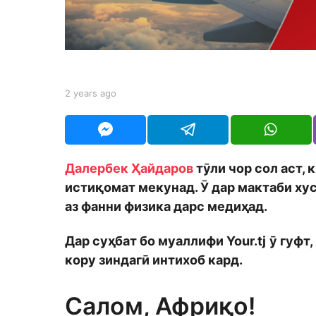
a
g
o
b
2 years ago
2
y
y
S
e
h
a
o
r
d
s
Далербек Ҳайдаров
тӯли чор сол аст, 
m
a
o
истиқомат мекунад. Ӯ дар мактаби ху
g
n
o
аз фанни физика дарс медиҳад.
Дар суҳбат бо муаллифи
Your
.
tj
ӯ гуфт
кору зиндагӣ интихоб кард.
Салом, Африқо!