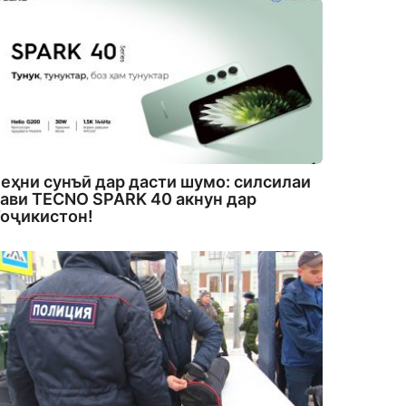
еҳни сунъӣ дар дасти шумо: силсилаи
ави TECNO SPARK 40 акнун дар
оҷикистон!