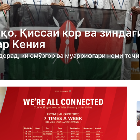
қо. Қиссаи кор ва зиндаг
ар Кения
дорад, ки омӯзгор ва муаррифгари номи тоҷи