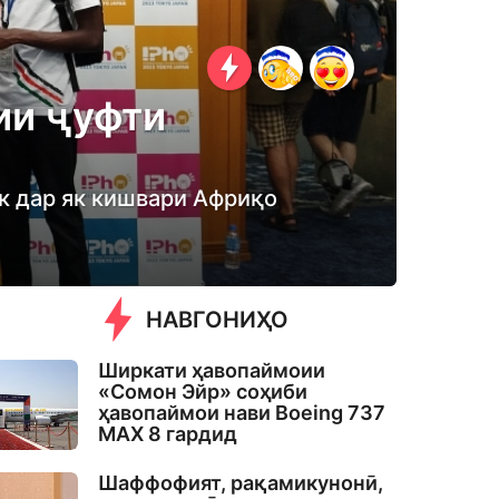
ии ҷуфти
к дар як кишвари Африқо
НАВГОНИҲО
Ширкати ҳавопаймоии
«Сомон Эйр» соҳиби
ҳавопаймои нави Boeing 737
MAX 8 гардид
Шаффофият, рақамикунонӣ,