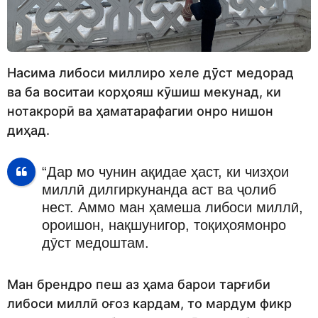
Насима либоси миллиро хеле дӯст медорад
ва ба воситаи корҳояш кӯшиш мекунад, ки
нотакрорӣ ва ҳаматарафагии онро нишон
диҳад.
“Дар мо чунин ақидае ҳаст, ки чизҳои
миллӣ дилгиркунанда аст ва ҷолиб
нест. Аммо ман ҳамеша либоси миллӣ,
ороишон, нақшунигор, тоқиҳоямонро
дӯст медоштам.
Ман брендро пеш аз ҳама барои тарғиби
либоси миллӣ оғоз кардам, то мардум фикр