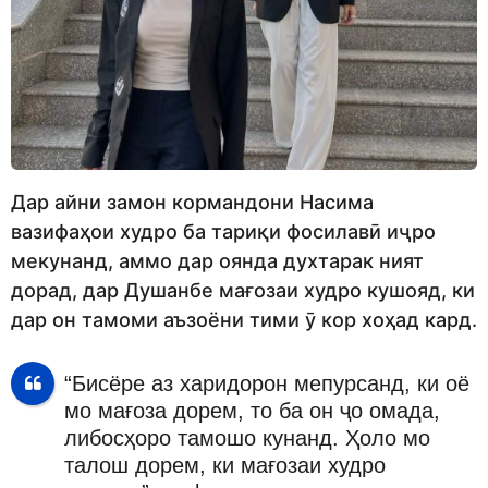
Дар айни замон кормандони Насима
вазифаҳои худро ба тариқи фосилавӣ иҷро
мекунанд, аммо дар оянда духтарак ният
дорад, дар Душанбе мағозаи худро кушояд, ки
дар он тамоми аъзоёни тими ӯ кор хоҳад кард.
“Бисёре аз харидорон мепурсанд, ки оё
мо мағоза дорем, то ба он ҷо омада,
либосҳоро тамошо кунанд. Ҳоло мо
талош дорем, ки мағозаи худро