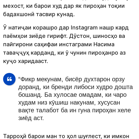
мехост, ки барои худ дар як пироҳан тоқии
бадахшонӣ тасвир кунад.
Ӯ натиҷаи корашро дар Instagram нашр кард
паёмҳои зиёде гирифт. Дӯстон, шиносҳо ва
пайгирони саҳифаи инстаграми Насима
таваҷҷуҳ карданд, ки ӯ чунин пироҳанро аз
куҷо харидааст.
“Фикр мекунам, бисёр духтарон орзу
доранд, ки бренди либоси худро дошта
бошанд. Ба хулосае омадам, ки чаро
худам низ кӯшиш накунам, хусусан
вақте талабот ба ин гуна пироҳан хеле
зиёд аст.
Тарроҳӣ барои ман то ҳол шуғлест, ки имкон