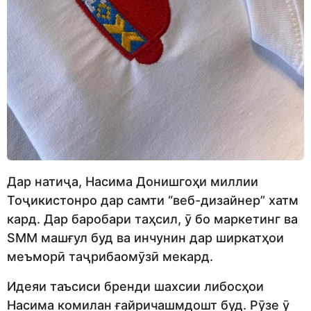
Дар натиҷа, Насима Донишгоҳи миллии
Тоҷикистонро дар самти “веб-дизайнер” хатм
кард. Дар баробари таҳсил, ӯ бо маркетинг ва
SMM машғул буд ва инчунин дар ширкатҳои
меъморӣ таҷрибаомӯзӣ мекард.
Идеяи таъсиси бренди шахсии либосҳои
Насима комилан ғайричашмдошт буд. Рӯзе ӯ