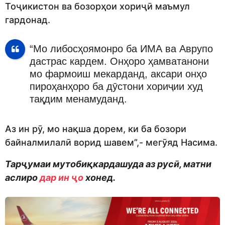
Тоҷикистон ва бозорҳои хориҷӣ маъмул
гардонад.
“Мо либосҳоямонро ба ИМА ва Аврупо
дастрас кардем. Онҳоро ҳамватанони
мо фармоиш мекарданд, аксари онҳо
пироҳанҳоро ба дӯстони хориҷии худ
тақдим менамуданд.
Аз ин рӯ, мо нақша дорем, ки ба бозори
байналмилалӣ ворид шавем”,- мегӯяд Насима.
Тарҷумаи мутобиқкардашуда аз русӣ, матни
аслиро
дар ин ҷо
хонед.