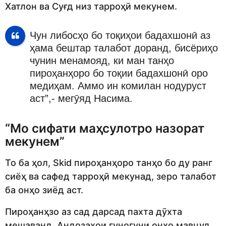
Хатлон ва Суғд низ тарроҳӣ мекунем.
Чун либосҳо бо тоқиҳои бадахшонӣ аз
ҳама бештар талабот доранд, бисёриҳо
чунин менамояд, ки ман танҳо
пироҳанҳоро бо тоқии бадахшонӣ оро
медиҳам. Аммо ин комилан нодуруст
аст”,- мегӯяд Насима.
“Мо сифати маҳсулотро назорат
мекунем”
То ба ҳол, Skid пироҳанҳоро танҳо бо ду ранг
сиёҳ ва сафед тарроҳӣ мекунад, зеро талабот
ба онҳо зиёд аст.
Пироҳанҳзо аз сад дарсад пахта дӯхта
мешаванд. Андозаҳои гуногуни онҳо мавҷуд