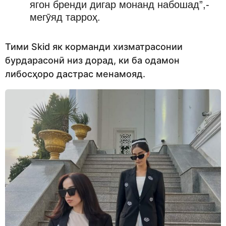
ягон бренди дигар монанд набошад”,-
мегӯяд тарроҳ.
Тими Skid як корманди хизматрасонии
бурдарасонӣ низ дорад, ки ба одамон
либосҳоро дастрас менамояд.