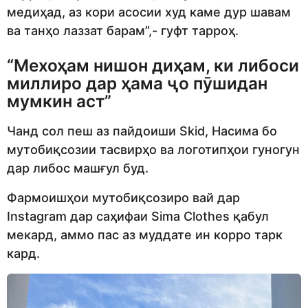
медиҳад, аз кори асосии худ каме дур шавам
ва танҳо лаззат барам”,- гуфт тарроҳ.
“Мехоҳам нишон диҳам, ки либоси
миллиро дар ҳама ҷо пӯшидан
мумкин аст”
Чанд сол пеш аз пайдоиши Skid, Насима бо
мутобиқсозии тасвирҳо ва логотипҳои гуногун
дар либос машғул буд.
Фармоишҳои мутобиқсозиро вай дар
Instagram дар саҳифаи Sima Clothes қабул
мекард, аммо пас аз муддате ин корро тарк
кард.