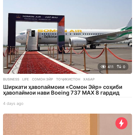
s
a
g
o
411
0
BUSINESS
,
LIFE
СОМОН ЭЙР
,
ТОҶИКИСТОН
,
ХАБАР
Ширкати ҳавопаймоии «Сомон Эйр» соҳиби
ҳавопаймои нави Boeing 737 MAX 8 гардид
4 days ago
4
d
a
y
s
a