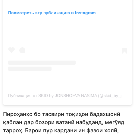
Посмотреть эту публикацию в Instagram
Публикация от SKID by JONSHOEVA NASIMA (@skid_by_jonshoeva)
Пироҳанҳо бо тасвири тоқиҳои бадахшонӣ
қаблан дар бозори ватанӣ набуданд, мегӯяд
тарроҳ. Барои пур кардани ин фазои холӣ,