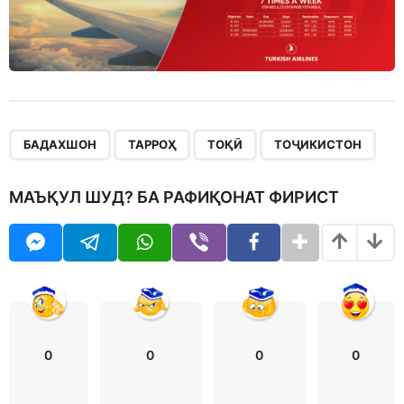
,
,
,
БАДАХШОН
ТАРРОҲ
ТОҚӢ
ТОҶИКИСТОН
МАЪҚУЛ ШУД? БА РАФИҚОНАТ ФИРИСТ
0
0
0
0