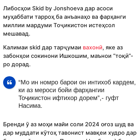
Либосҳои Skid by Jonshoeva дар асоси
муҳаббати тарроҳ ба анъанаҳо ва фарҳанги
миллии мардуми Тоҷикистон истеҳсол
мешавад.
Калимаи skid дар тарҷумаи
вахонӣ
, яке аз
забонҳои сокинони Ишкошим, маънои “тоқӣ”-
ро дорад.
“Мо ин номро барои он интихоб кардем,
ки аз мероси бойи фарҳангии
Тоҷикистон ифтихор дорем”,- гуфт
Насима.
Бренди ӯ аз моҳи майи соли 2024 оғоз шуд ва
дар муддати кӯтоҳ тавонист мавқеи худро дар