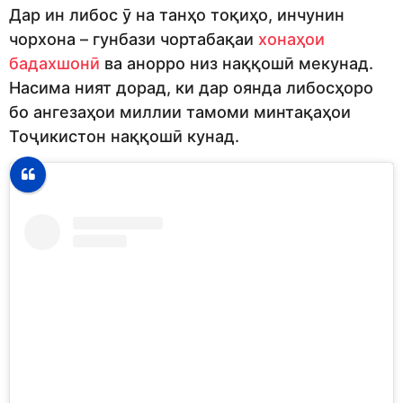
Дар ин либос ӯ на танҳо тоқиҳо, инчунин
чорхона – гунбази чортабақаи
хонаҳои
бадахшонӣ
ва анорро низ наққошӣ мекунад.
Насима ният дорад, ки дар оянда либосҳоро
бо ангезаҳои миллии тамоми минтақаҳои
Тоҷикистон наққошӣ кунад.