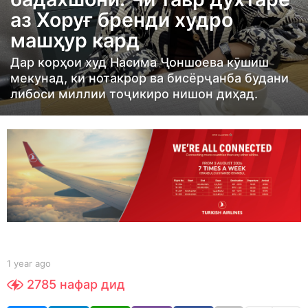
r
аз Хоруғ бренди худро
a
машҳур кард
g
o
Дар корҳои худ Насима Ҷоншоева кӯшиш
1
мекунад, ки нотакрор ва бисёрҷанба будани
y
либоси миллии тоҷикиро нишон диҳад.
e
a
r
a
g
o
b
1 year ago
1
y
y
2785
нафар дид
S
e
h
a