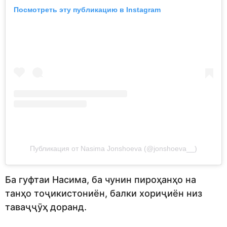
Посмотреть эту публикацию в Instagram
Публикация от Nasima Jonshoeva (@jonshoeva__)
Ба гуфтаи Насима, ба чунин пироҳанҳо на
танҳо тоҷикистониён, балки хориҷиён низ
таваҷҷӯҳ доранд.