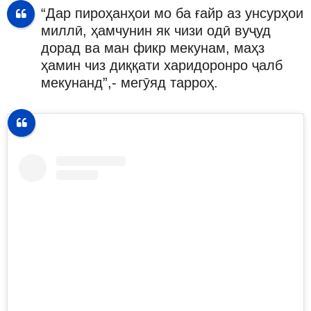
“Дар пироҳанҳои мо ба ғайр аз унсурҳои
миллӣ, ҳамчунин як чизи одӣ вуҷуд
дорад ва ман фикр мекунам, маҳз
ҳамин чиз диққати харидоронро ҷалб
мекунанд”,- мегӯяд тарроҳ.