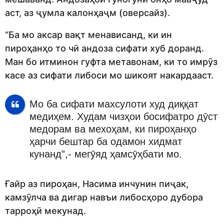
аст, аз ҷумла калонҳаҷм (оверсайз).
“Ба мо аксар вақт менависанд, ки ин
пироҳанҳо то чӣ андоза сифати хуб доранд.
Ман бо итминон гуфта метавонам, ки то имрӯз
касе аз сифати либоси мо шикоят накардааст.
Мо ба сифати махсулоти худ диққат
медиҳем. Худам чизҳои босифатро дӯст
медорам ва мехоҳам, ки пироҳанҳо
ҳарчи бештар ба одамон хидмат
кунанд”,- мегӯяд ҳамсӯҳбати мо.
Ғайр аз пироҳан, Насима инчунин пиҷак,
камзӯлча ва дигар навъи либосҳоро дубора
тарроҳӣ мекунад.