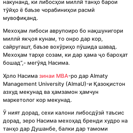
накунанд, ки либосҳои миллӣ танҳо барои
тӯйҳо ё баъзе чорабиниҳои расмӣ
мувофиқанд.
Мехоҳам либоси аврупоиро бо нақшунигори
миллӣ якҷоя кунам, то онро дар кор,
сайругашт, баъзе вохӯриҳо пӯшида шавад.
Мехоҳам тарҳе созам, ки дар ҳама ҷо бароҳат
бошад”,- мегӯяд Насима.
Ҳоло Насима
зинаи MBA
-ро дар Almaty
Management University (AlmaU)-и Қазоқистон
азхуд мекунад ва ҳамзамон ҳамчун
маркетолог кор мекунад.
Ӯ ният дорад, сехи калони либосдӯзӣ таъсис
дорад, зеро Насима мехоҳад бренди худро на
танҳо дар Душанбе, балки дар тамоми