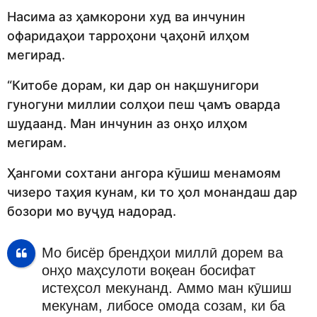
Насима аз ҳамкорони худ ва инчунин
офаридаҳои тарроҳони ҷаҳонӣ илҳом
мегирад.
“Китобе дорам, ки дар он нақшунигори
гуногуни миллии солҳои пеш ҷамъ оварда
шудаанд. Ман инчунин аз онҳо илҳом
мегирам.
Ҳангоми сохтани ангора кӯшиш менамоям
чизеро таҳия кунам, ки то ҳол монандаш дар
бозори мо вуҷуд надорад.
Мо бисёр брендҳои миллӣ дорем ва
онҳо маҳсулоти воқеан босифат
истеҳсол мекунанд. Аммо ман кӯшиш
мекунам, либосе омода созам, ки ба