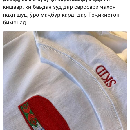
кишвар, ки баъдан зуд дар саросари ҷаҳон
паҳн шуд, ӯро маҷбур кард, дар Тоҷикистон
бимонад.