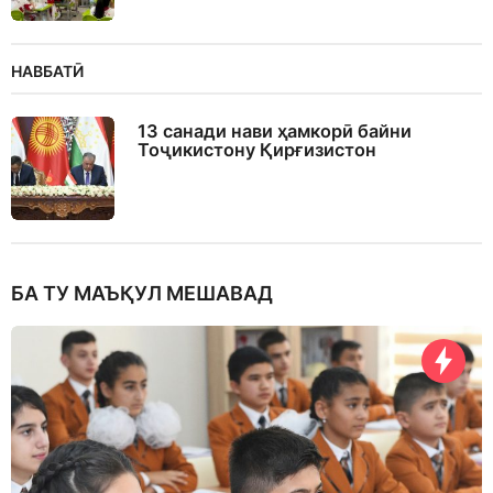
НАВБАТӢ
13 санади нави ҳамкорӣ байни
Тоҷикистону Қирғизистон
БА ТУ МАЪҚУЛ МЕШАВАД