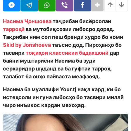
o
r
d
a
m
g
o
o
Насима Ҷоншоева
таҷрибаи бисёрсолаи
n
тарроҳӣ
ва мутобиқсозии либосро дорад.
Тақрибан ним сол пеш бренди худро бо номи
Skid by Jonshoeva
таъсис дод. Пироҳанҳо бо
тасвири
тоқиҳои классикии бадахшонӣ
дар
байни муштариёни Насима ба зудӣ
серхаридор шуданд ва ба гуфтаи тарроҳ,
талабот ба онҳо пайваста меафзояд.
Насима ба муаллифи Your.tj нақл кард, ки бо
истеҳсоли ин гуна либосҳо бо тасвири миллӣ
чиро инъикос кардан мехоҳад.