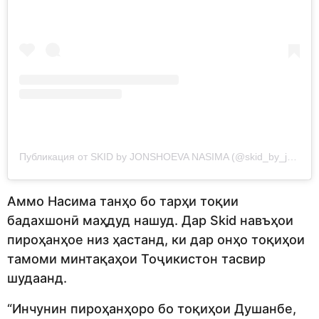
Публикация от SKID by JONSHOEVA NASIMA (@skid_by_jonshoeva)
Аммо Насима танҳо бо тарҳи тоқии
бадахшонӣ маҳдуд нашуд. Дар Skid навъҳои
пироҳанҳое низ ҳастанд, ки дар онҳо тоқиҳои
тамоми минтақаҳои Тоҷикистон тасвир
шудаанд.
“Инчунин пироҳанҳоро бо тоқиҳои Душанбе,