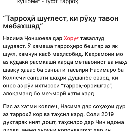
кушоем”,- гуфт тарроҳ.
“Тарроҳӣ шуғлест, ки рӯҳу тавон
мебахшад”
Насима Ҷоншоева дар
Хоруғ
таваллуд
шудааст. Ӯ ҳамеша тарроҳиро бештар аз як
шуғл, ҳамчун касб меҳисобид. Қаҳрамони мо
аз кӯдакӣ расмкашӣ карда метавонист ва маҳз
шавқу ҳавас ба санъати тасвирӣ Насимаро ба
Коллеҷи санъати шаҳри Душанбе овард, ки
онро аз рӯи ихтисоси “тарроҳ-ороишгар”,
алоқаманд бо меъморӣ хатм кард.
Пас аз хатми коллеҷ, Насима дар соҳаҳои дур
аз тарроҳӣ кор ва таҳсил кард. Соли 2019
духтарак ният дошт, таҳсилро дар Чин идома
диҳад, аммо хуруҷи коронавирус дар ин