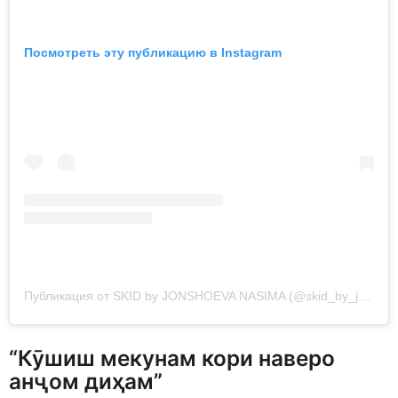
Посмотреть эту публикацию в Instagram
Публикация от SKID by JONSHOEVA NASIMA (@skid_by_jonshoeva)
“Кӯшиш мекунам кори наверо
анҷом диҳам”