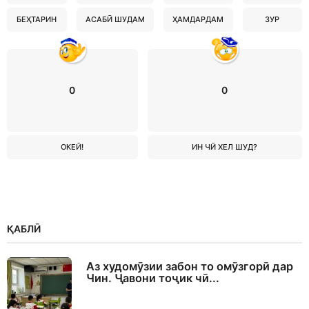
БЕҲТАРИН
АСАБӢ ШУДАМ
ҲАМДАРДАМ
ЗУР
0
0
ОКЕЙ!
ИН ЧӢ ХЕЛ ШУД?
ҚАБЛӢ
Аз худомӯзии забон то омӯзгорӣ дар
Чин. Ҷавони тоҷик чӣ...