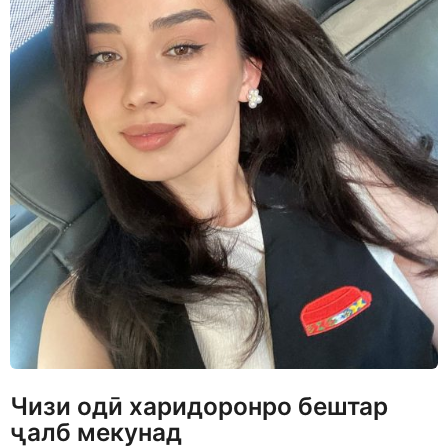
Чизи одӣ харидоронро бештар
ҷалб мекунад