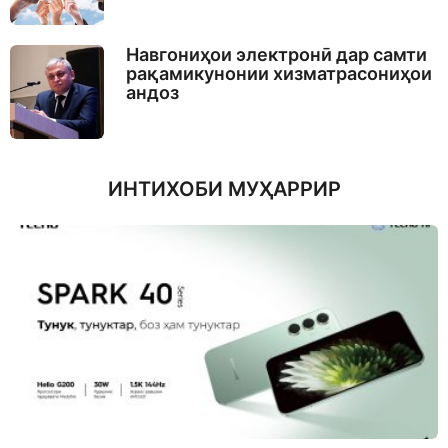
Навгониҳои электронӣ дар самти
рақамикунонии хизматрасониҳои
андоз
ИНТИХОБИ МУҲАРРИР