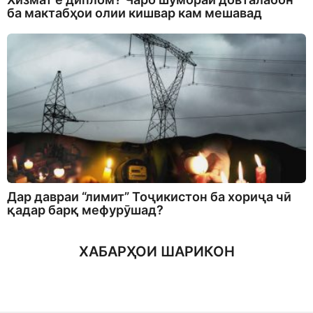
ба мактабҳои олии кишвар кам мешавад
Дар давраи “лимит” Тоҷикистон ба хориҷа чӣ
қадар барқ мефурӯшад?
ХАБАРҲОИ ШАРИКОН