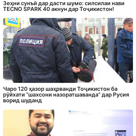
Зеҳни сунъӣ дар дасти шумо: силсилаи нави
TECNO SPARK 40 акнун дар Тоҷикистон!
Чаро 120 ҳазор шаҳрванди Тоҷикистон ба
рӯйхати “шахсони назоратшаванда” дар Русия
ворид шуданд