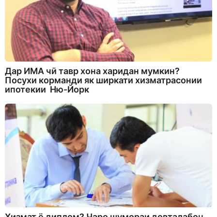
Дар ИМА чӣ тавр хона харидан мумкин?
Посухи корманди як ширкати хизматрасонии
ипотекии Ню-Йорк
Хизмат ё диплом? Чаро шумораи довталабон