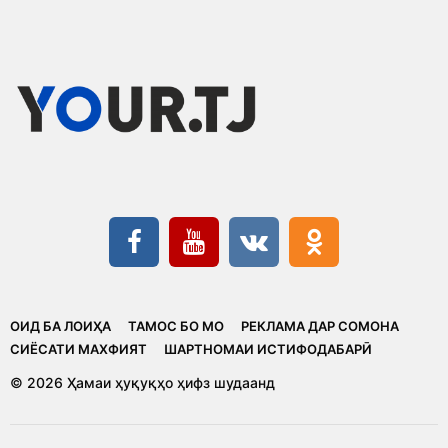
ОИД БА ЛОИҲА
ТАМОС БО МО
РЕКЛАМА ДАР СОМОНА
CИЁСАТИ МАХФИЯТ
ШАРТНОМАИ ИСТИФОДАБАРӢ
© 2026 Ҳамаи ҳуқуқҳо ҳифз шудаанд