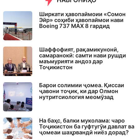
НАВГОНИҲО
Ширкати ҳавопаймоии «Сомон
Эйр» соҳиби ҳавопаймои нави
Boeing 737 MAX 8 гардид
Шаффофият, рақамикунонӣ,
самаранокӣ: самти нави рушди
маъмурияти андоз дар
Тоҷикистон
Барои солимии ҷомеа. Қиссаи
ҷавони тоҷик, ки дар Олмон
нутритсиология меомӯзад
На баҳс, балки муколама: чаро
Тоҷикистон ба гуфтугӯи давлат ва
ҷомеаи шаҳрвандӣ ниёз дорад?