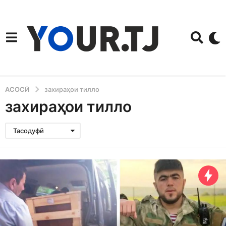
АСОСӢ
захираҳои тилло
захираҳои тилло
Тасодуфӣ