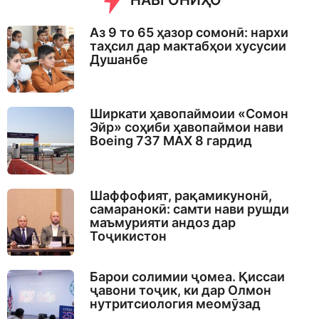
НАВГОНИҲО
Аз 9 то 65 ҳазор сомонӣ: нархи
таҳсил дар мактабҳои хусусии
Душанбе
Ширкати ҳавопаймоии «Сомон
Эйр» соҳиби ҳавопаймои нави
Boeing 737 MAX 8 гардид
Шаффофият, рақамикунонӣ,
самаранокӣ: самти нави рушди
маъмурияти андоз дар
Тоҷикистон
Барои солимии ҷомеа. Қиссаи
ҷавони тоҷик, ки дар Олмон
нутритсиология меомӯзад