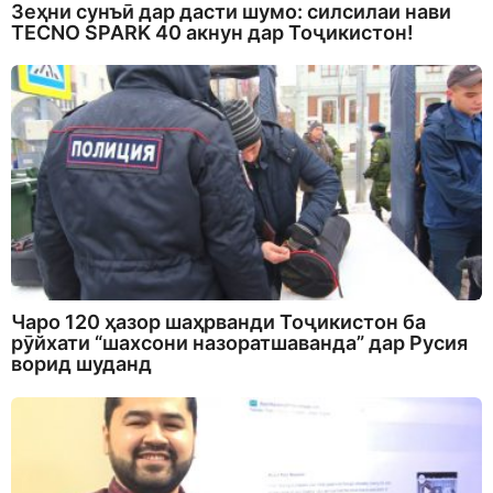
Зеҳни сунъӣ дар дасти шумо: силсилаи нави
TECNO SPARK 40 акнун дар Тоҷикистон!
Чаро 120 ҳазор шаҳрванди Тоҷикистон ба
рӯйхати “шахсони назоратшаванда” дар Русия
ворид шуданд