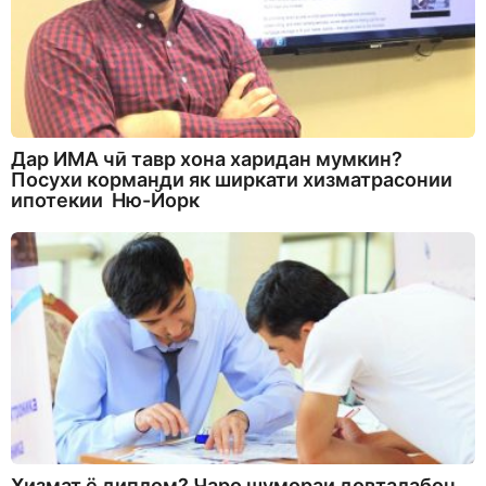
Дар ИМА чӣ тавр хона харидан мумкин?
Посухи корманди як ширкати хизматрасонии
ипотекии Ню-Йорк
Хизмат ё диплом? Чаро шумораи довталабон