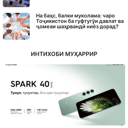
На баҳс, балки муколама: чаро
Тоҷикистон ба гуфтугӯи давлат ва
ҷомеаи шаҳрвандӣ ниёз дорад?
ИНТИХОБИ МУҲАРРИР