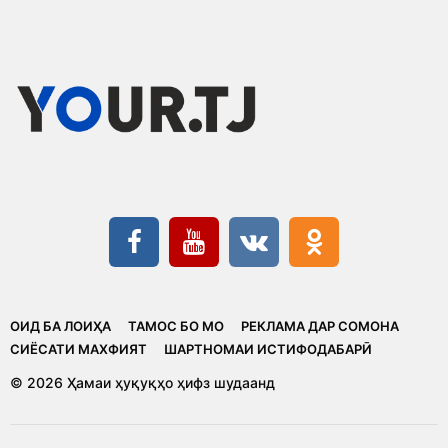
ОИД БА ЛОИҲА
ТАМОС БО МО
РЕКЛАМА ДАР СОМОНА
CИЁСАТИ МАХФИЯТ
ШАРТНОМАИ ИСТИФОДАБАРӢ
© 2026 Ҳамаи ҳуқуқҳо ҳифз шудаанд