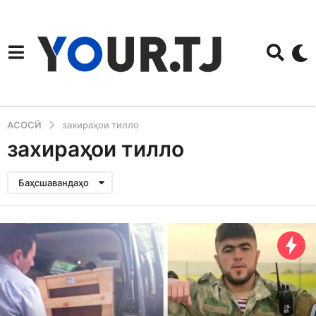
АСОСӢ
захираҳои тилло
захираҳои тилло
Баҳсшавандаҳо