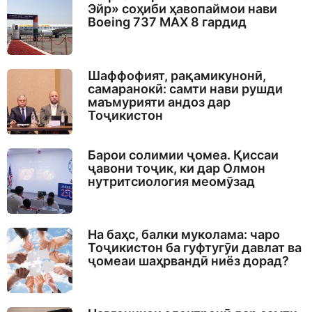
Эйр» соҳиби ҳавопаймои нави
Boeing 737 MAX 8 гардид
Шаффофият, рақамикунонӣ,
самаранокӣ: самти нави рушди
маъмурияти андоз дар
Тоҷикистон
Барои солимии ҷомеа. Қиссаи
ҷавони тоҷик, ки дар Олмон
нутритсиология меомӯзад
На баҳс, балки муколама: чаро
Тоҷикистон ба гуфтугӯи давлат ва
ҷомеаи шаҳрвандӣ ниёз дорад?