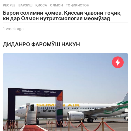
PEOPLE
ВАРЗИШ
,
ҚИССА
,
ОЛМОН
,
ТОҶИКИСТОН
Барои солимии ҷомеа. Қиссаи ҷавони тоҷик,
ки дар Олмон нутритсиология меомӯзад
1 week ago
1
w
e
ДИДАНРО ФАРОМӮШ НАКУН
e
k
a
g
o