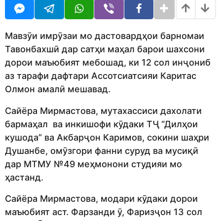
U
r
R
s
a
g
Мавзӯи имрӯзаи мо дастовардҳои барномаи
o
Тавонбахшӣ дар сатҳи маҳал барои шахсони
дорои маъюбият мебошад, ки 12 сол инҷониб
аз тарафи дафтари Ассотсиатсияи Каритас
Олмон амалӣ мешавад.
Сайёра Мирмастова, мутахассиси дахолати
бармаҳал ва инкишофи кӯдаки ТҶ “Дилҳои
кушода” ва Акбарҷон Каримов, сокини шаҳри
Душанбе, омӯзгори фанни суруд ва мусиқӣ
дар МТМУ №49 меҳмонони студияи мо
ҳастанд.
Сайёра Мирмастова, модари кӯдаки дорои
маъюбият аст. Фарзанди ӯ, Фаризҷон 13 сол