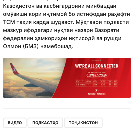
Казоқистон ва касбигардонии минбаъдаи
омӯзиши кори иҷтимой бо истифодаи раҳёфти
ТСМ таҳия карда шудааст. Мӯҳтавои подкасти
мазкур ифодагари нуқтаи назари Вазорати
федералии ҳамкориҳои иқтисодӣ ва рушди
Олмон (БМЗ) намебошад.
,
,
ВИДЕО
ПОДКАСТҲО
ТОҶИКИСТОН