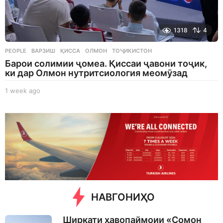
1318
4
PEOPLE
ВАРЗИШ
,
ҚИССА
,
ОЛМОН
,
ТОҶИКИСТОН
Барои солимии ҷомеа. Қиссаи ҷавони тоҷик,
ки дар Олмон нутритсиология меомӯзад
1 week ago
1
w
e
e
k
a
g
o
НАВГОНИҲО
Ширкати ҳавопаймоии «Сомон