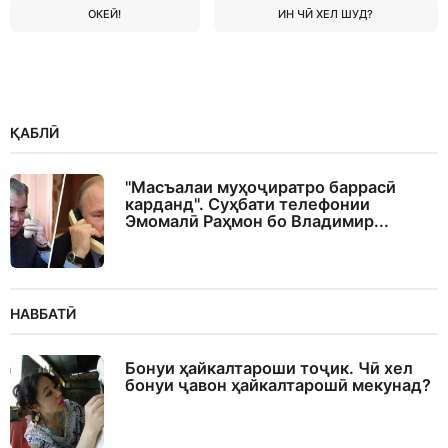
ОКЕЙ!
ИН ЧӢ ХЕЛ ШУД?
ҚАБЛӢ
"Масъалаи муҳоҷиратро баррасӣ
карданд". Суҳбати телефонии
Эмомалӣ Раҳмон бо Владимир...
НАВБАТӢ
Бонуи ҳайкалтароши тоҷик. Чӣ хел
бонуи ҷавон ҳайкалтарошӣ мекунад?