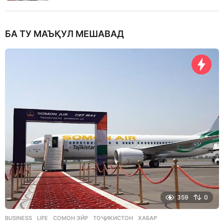
БА ТУ МАЪҚУЛ МЕШАВАД
359
0
BUSINESS
,
LIFE
СОМОН ЭЙР
,
ТОҶИКИСТОН
,
ХАБАР