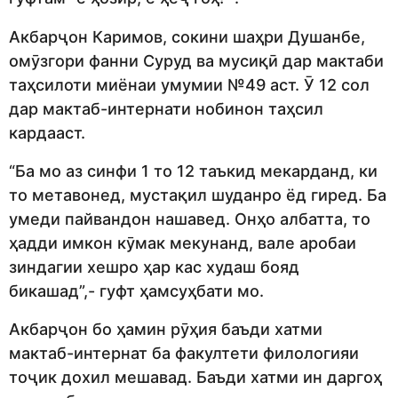
Акбарҷон Каримов, сокини шаҳри Душанбе,
омӯзгори фанни Суруд ва мусиқӣ дар мактаби
таҳсилоти миёнаи умумии №49 аст. Ӯ 12 сол
дар мактаб-интернати нобинон таҳсил
кардааст.
“Ба мо аз синфи 1 то 12 таъкид мекарданд, ки
то метавонед, мустақил шуданро ёд гиред. Ба
умеди пайвандон нашавед. Онҳо албатта, то
ҳадди имкон кӯмак мекунанд, вале аробаи
зиндагии хешро ҳар кас худаш бояд
бикашад”,- гуфт ҳамсуҳбати мо.
Акбарҷон бо ҳамин рӯҳия баъди хатми
мактаб-интернат ба факултети филологияи
тоҷик дохил мешавад. Баъди хатми ин даргоҳ