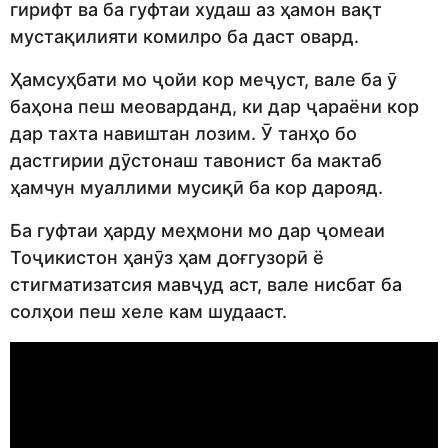
гирифт ва ба гуфтаи худаш аз ҳамон вақт
мустақилияти комилро ба даст овард.
Ҳамсуҳбати мо ҷойи кор меҷуст, вале ба ӯ
баҳона пеш меоварданд, ки дар ҷараёни кор
дар тахта навиштан лозим. Ӯ танҳо бо
дастгирии дӯстонаш тавонист ба мактаб
ҳамчун муаллими мусиқӣ ба кор дарояд.
Ба гуфтаи ҳарду меҳмони мо дар ҷомеаи
Тоҷикистон ҳанӯз ҳам доғгузорӣ ё
стигматизатсия мавҷуд аст, вале нисбат ба
солҳои пеш хеле кам шудааст.