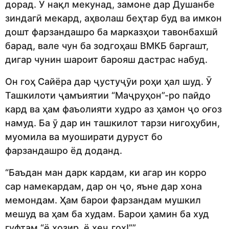
дорад. Ӯ нақл мекунад, замоне дар Душанбе
зиндагӣ мекард, аҳволаш беҳтар буд ва имкон
дошт фарзандашро ба марказҳои тавонбахшӣ
барад, вале чун ба зодгоҳаш ВМКБ баргашт,
дигар чунин шароит барояш дастрас набуд.
Он гоҳ Сайёра дар ҷустуҷӯи роҳи ҳал шуд. Ӯ
Ташкилоти ҷамъиятии “Маҷруҳон”-ро пайдо
кард ва ҳам фаъолияти худро аз ҳамон ҷо оғоз
намуд. Ба ӯ дар ин ташкилот тарзи нигоҳубин,
муомила ва муоширати дуруст бо
фарзандашро ёд доданд.
“Баъдан ман дарк кардам, ки агар ин корро
сар намекардам, дар он ҷо, яъне дар хона
мемондам. Ҳам барои фарзандам мушкил
мешуд ва ҳам ба худам. Барои ҳамин ба худ
гуфтам “ё ҳозир, ё ҳеҷ гоҳ!””.