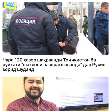
Чаро 120 ҳазор шаҳрванди Тоҷикистон ба
рӯйхати “шахсони назоратшаванда” дар Русия
ворид шуданд