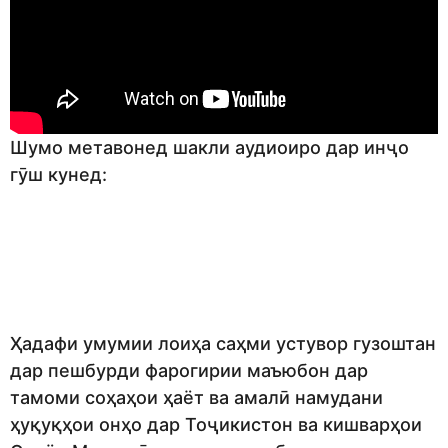
Шумо метавонед шакли аудиоиро дар инҷо
гӯш кунед:
Ҳадафи умумии лоиҳа саҳми устувор гузоштан
дар пешбурди фарогирии маъюбон дар
тамоми соҳаҳои ҳаёт ва амалӣ намудани
ҳуқуқҳои онҳо дар Тоҷикистон ва кишварҳои