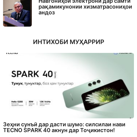
Навгониҳои электронӣ дар самти
рақамикунонии хизматрасониҳои
андоз
ИНТИХОБИ МУҲАРРИР
Зеҳни сунъӣ дар дасти шумо: силсилаи нави
TECNO SPARK 40 акнун дар Тоҷикистон!