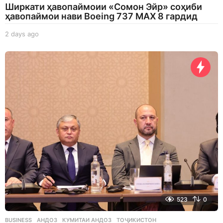
Ширкати ҳавопаймоии «Сомон Эйр» соҳиби
ҳавопаймои нави Boeing 737 MAX 8 гардид
2 days ago
2
d
a
y
s
a
g
o
523
0
BUSINESS
АНДОЗ
,
КУМИТАИ АНДОЗ
,
ТОҶИКИСТОН