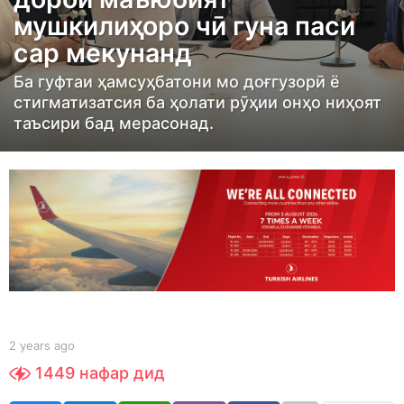
r
мушкилиҳоро чӣ гуна паси
s
сар мекунанд
a
g
Ба гуфтаи ҳамсуҳбатони мо доғгузорӣ ё
o
стигматизатсия ба ҳолати рӯҳии онҳо ниҳоят
2
таъсири бад мерасонад.
y
e
a
r
s
a
g
o
b
2 years ago
2
y
y
1449
нафар дид
Y
e
O
a