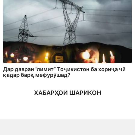
Дар давраи “лимит” Тоҷикистон ба хориҷа чӣ
қадар барқ мефурӯшад?
ХАБАРҲОИ ШАРИКОН