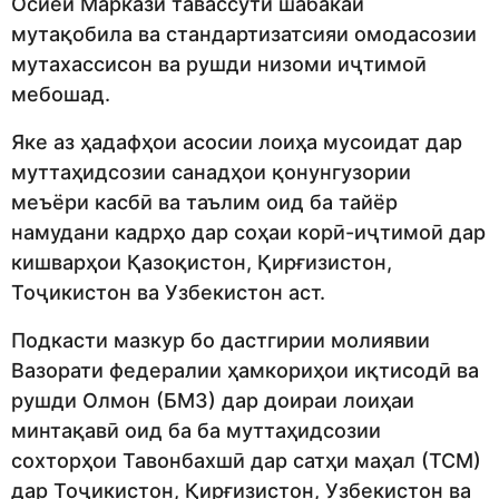
Осиёи Марказӣ тавассути шабакаи
мутақобила ва стандартизатсияи омодасозии
мутахассисон ва рушди низоми иҷтимоӣ
мебошад.
Яке аз ҳадафҳои асосии лоиҳа мусоидат дар
муттаҳидсозии санадҳои қонунгузории
меъёри касбӣ ва таълим оид ба тайёр
намудани кадрҳо дар соҳаи корӣ-иҷтимоӣ дар
кишварҳои Қазоқистон, Қирғизистон,
Тоҷикистон ва Узбекистон аст.
Подкасти мазкур бо дастгирии молиявии
Вазорати федералии ҳамкориҳои иқтисодӣ ва
рушди Олмон (БМЗ) дар доираи лоиҳаи
минтақавӣ оид ба ба муттаҳидсозии
сохторҳои Тавонбахшӣ дар сатҳи маҳал (ТСМ)
дар Тоҷикистон, Қирғизистон, Узбекистон ва