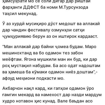
ҳамсуҳбати мо се соли дигар дар риштаи
фарҳанги ДДФСТ ба номи М.Турсунзода
таҳсил мекунад.
Ӯ аз хурдӣ мусиқиро дӯст медошт ва аллакай
дар чандин фестивалу озмунҳои сатҳи
ҷумҳуриявию берун аз он иштирок кардааст.
“Ман аллакай дар байни ҷомеа будам. Маро
мешинохтанд ва бо одамон тез забон
меёфтам. Ягона мушкили ман ин буд, ки дар
роҳ мустақил набудам. Ба асо одат надоштам
ва ҳамеша ба кӯмаки одамон ниёз доштам”,-
афзуд меҳмони подкасти мо.
Акбарчон нақл кард, ки гапҳои одамон ӯро
ғамгин мекард ва намехост дар назди мардум
худро нотавон ҳис кунад. Вале баъдан асо