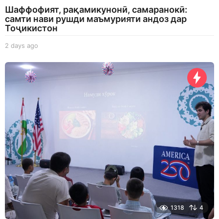
Шаффофият, рақамикунонӣ, самаранокӣ:
самти нави рушди маъмурияти андоз дар
Тоҷикистон
2 days ago
2
d
a
y
s
a
g
o
1318
4