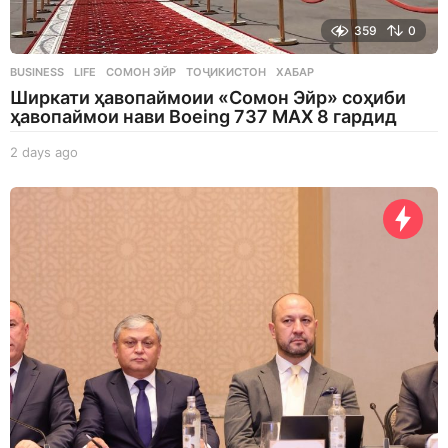
359
0
BUSINESS
,
LIFE
СОМОН ЭЙР
,
ТОҶИКИСТОН
,
ХАБАР
Ширкати ҳавопаймоии «Сомон Эйр» соҳиби
ҳавопаймои нави Boeing 737 MAX 8 гардид
2 days ago
2
d
a
y
s
a
g
o