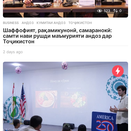
523
0
BUSINESS
АНДОЗ
,
КУМИТАИ АНДОЗ
,
ТОҶИКИСТОН
Шаффофият, рақамикунонӣ, самаранокӣ:
самти нави рушди маъмурияти андоз дар
Тоҷикистон
2 days ago
2
d
a
y
s
a
g
o