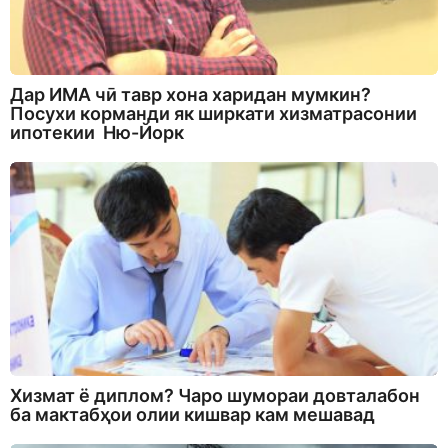
Дар ИМА чӣ тавр хона харидан мумкин?
Посухи корманди як ширкати хизматрасонии
ипотекии Ню-Йорк
Хизмат ё диплом? Чаро шумораи довталабон
ба мактабҳои олии кишвар кам мешавад