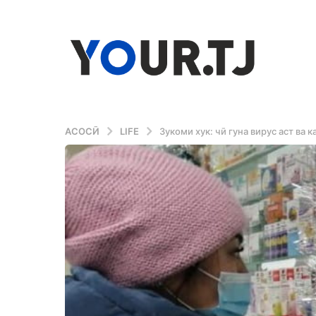
АСОСӢ
LIFE
Зукоми хук: чӣ гуна вирус аст в