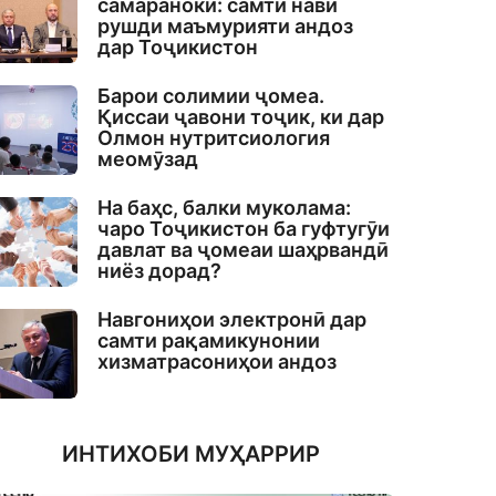
самаранокӣ: самти нави
рушди маъмурияти андоз
дар Тоҷикистон
Барои солимии ҷомеа.
Қиссаи ҷавони тоҷик, ки дар
Олмон нутритсиология
меомӯзад
На баҳс, балки муколама:
чаро Тоҷикистон ба гуфтугӯи
давлат ва ҷомеаи шаҳрвандӣ
ниёз дорад?
Навгониҳои электронӣ дар
самти рақамикунонии
хизматрасониҳои андоз
ИНТИХОБИ МУҲАРРИР