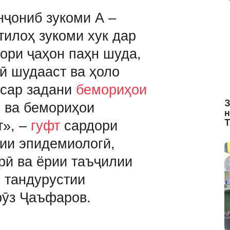
нҷониб зукоми А –
тилоҳ зукоми хук дар
ори ҷаҳон паҳн шуда,
ӣ шудааст ва ҳоло
сар задани
бемориҳои
З
ӣ
ва бемориҳои
н
Т
т», –
гуфт
сардори
рии эпидемиологӣ,
рӣ ва ёрии таъҷилии
 тандурустии
рӯз Ҷаъфаров.