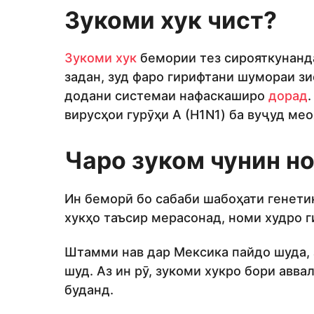
Зукоми хук чист?
Зукоми хук
бемории тез сирояткунанда
задан, зуд фаро гирифтани шумораи з
додани системаи нафаскаширо
дорад
вирусҳои гурӯҳи А (H1N1) ба вуҷуд мео
Чаро зуком чунин н
Ин беморӣ бо сабаби шабоҳати генетик
хукҳо таъсир мерасонад, номи худро г
Штамми нав дар Мексика пайдо шуда, 
шуд. Аз ин рӯ, зукоми хукро бори авв
буданд.