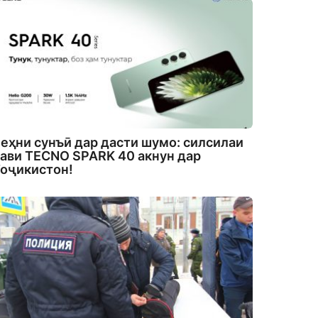
еҳни сунъӣ дар дасти шумо: силсилаи
ави TECNO SPARK 40 акнун дар
оҷикистон!