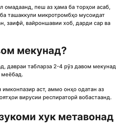
л омадаанд, пеш аз ҳама ба торҳои асаб,
 ба ташаккули микротромбҳо мусоидат
н, заифӣ, вайроншавии хоб, дарди сар ва
вом мекунад?
д, давраи табларза 2-4 рӯз давом мекунад
 меёбад.
 имконпазир аст, аммо онҳо одатан аз
роятҳои вирусии респираторӣ вобастаанд.
 зукоми хук метавонад