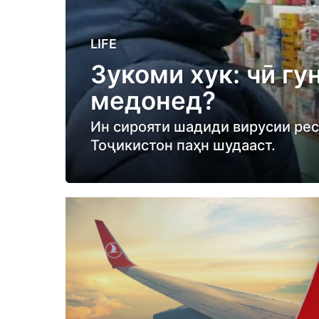
4
LIFE
y
Зукоми хук: чӣ гу
e
медонед?
a
r
Ин сирояти шадиди вирусии респ
s
Тоҷикистон паҳн шудааст.
a
g
o
4
y
e
a
r
s