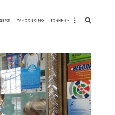
ДЕРҲО
ТАМОС БО МО
ТОҶИКӢ