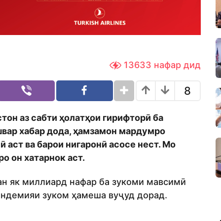
13633
нафар дид
8
тон аз сабти ҳолатҳои гирифторӣ ба
швар хабар дода, ҳамзамон мардумро
 аст ва барои нигаронӣ асосе нест. Мо
ро он хатарнок аст.
ан як миллиард нафар ба зукоми мавсимӣ
 пандемияи зуком ҳамеша вуҷуд дорад.