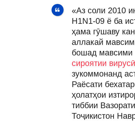
«Аз соли 2010 и
H1N1-09 ё ба ис
ҳама гӯшаву кан
аллакай мавсим
бошад мавсими 
сироятии вирус
зукоммонанд ас
Раёсати бехата
ҳолатҳои изтиро
тиббии Вазорати
Тоҷикистон Нав