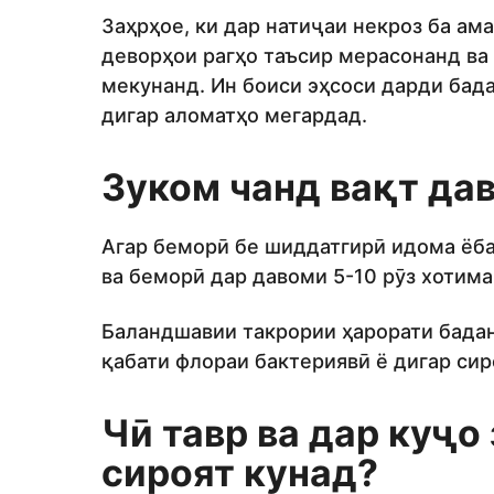
Заҳрҳое, ки дар натиҷаи некроз ба ама
деворҳои рагҳо таъсир мерасонанд ва
мекунанд. Ин боиси эҳсоси дарди бада
дигар аломатҳо мегардад.
Зуком чанд вақт да
Агар беморӣ бе шиддатгирӣ идома ёба
ва беморӣ дар давоми 5-10 рӯз хотима
Баландшавии такрории ҳарорати бадан
қабати флораи бактериявӣ ё дигар си
Чӣ тавр ва дар куҷо
сироят кунад?