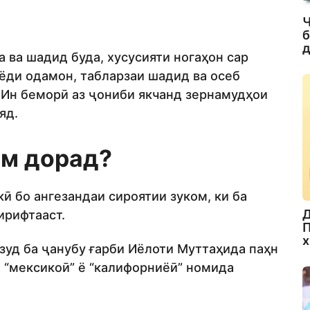
Ч
б
д
 ва шадид буда, хусусияти ногаҳон сар
иёди одамон, табларзаи шадид ва осеб
. Ин беморӣ аз ҷониби якчанд зернамудҳои
яд.
ом дорад?
ӣ бо ангезандаи сироятии зуком, ки ба
Д
ирифтааст.
П
х
зуд ба ҷанубу ғарби Иёлоти Муттаҳида паҳн
ал “мексикоӣ” ё “калифорниёӣ” номида