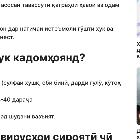
 асосан тавассути қатраҳои ҳавоӣ аз одам
он дар натиҷаи истеъмоли гӯшти хук ва
нест.
Х
д
ук кадомҳоянд?
сулфаи хушк, оби бинӣ, дарди гулӯ, кӯтоҳ
8-40 дараҷа
ад шудани вазъият.
Д
р
вирусҳои сироятӣ
чӣ
х