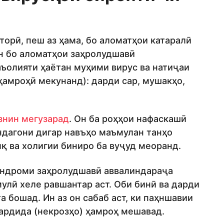
орӣ, пеш аз ҳама, бо аломатҳои катаралӣ
дан бо аломатҳои заҳролудшавӣ
аъолияти ҳаётан муҳими вирус ва натиҷаи
ҳамроҳӣ мекунанд): дарди сар, мушакҳо,
знин мегузарад
. Он ба роҳҳои нафаскашӣ
ндагони дигар навъҳо маъмулан танҳо
қ ва холигии биниро ба вуҷуд меоранд.
синдроми заҳролудшавӣ аввалиндараҷа
улӣ хеле равшантар аст. Оби бинӣ ва дарди
 бошад. Ин аз он сабаб аст, ки паҳншавии
ардида (некрозҳо) ҳамроҳ мешавад.