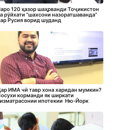
аро 120 ҳазор шаҳрванди Тоҷикистон
а рӯйхати “шахсони назоратшаванда”
ар Русия ворид шуданд
ар ИМА чӣ тавр хона харидан мумкин?
осухи корманди як ширкати
изматрасонии ипотекии Ню-Йорк