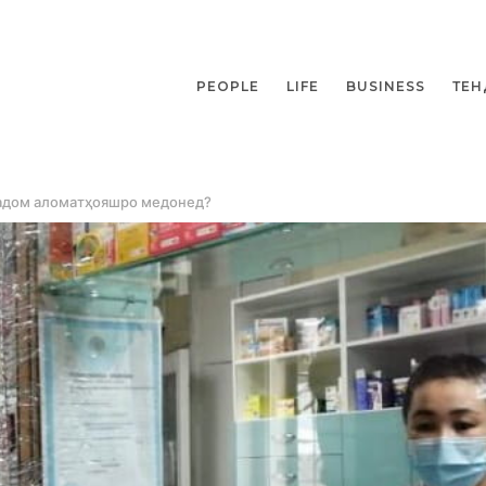
PEOPLE
LIFE
BUSINESS
ТЕН
а кадом аломатҳояшро медонед?