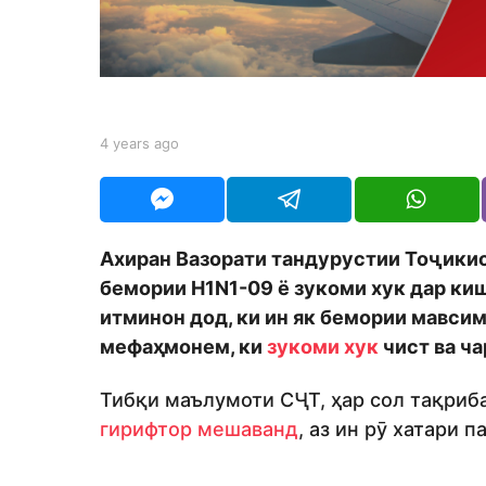
a
g
o
b
4 years ago
4
y
y
S
e
h
a
o
r
d
s
Ахиран Вазорати тандурустии Тоҷикис
m
a
o
бемории H1N1-09 ё зукоми хук дар ки
g
n
o
итминон дод, ки ин як бемории мавсимӣ
мефаҳмонем, ки
зукоми хук
чист ва ча
Тибқи маълумоти СҶТ, ҳар сол тақриб
гирифтор мешаванд
, аз ин рӯ хатари