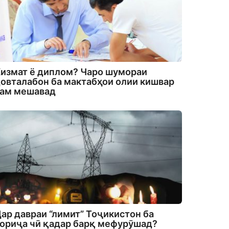
измат ё диплом? Чаро шумораи
овталабон ба мактабҳои олии кишвар
кам мешавад
ар давраи “лимит” Тоҷикистон ба
ориҷа чӣ қадар барқ мефурӯшад?