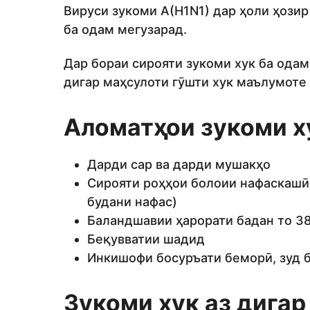
Вируси зукоми A(H1N1) дар ҳоли ҳозир
ба одам мегузарад.
Дар бораи сирояти зукоми хук ба одам
дигар маҳсулоти гӯшти хук маълумоте 
Аломатҳои зукоми х
Дарди сар ва дарди мушакҳо
Сирояти роҳҳои болоии нафаскашӣ (
будани нафас)
Баландшавии ҳарорати бадан то 3
Беқувватии шадид
Инкишофи босуръати беморӣ, зуд б
Зукоми хук аз дига