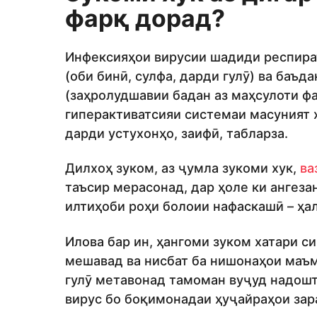
фарқ дорад?
Инфексияҳои вирусии шадиди респират
(оби бинӣ, сулфа, дарди гулӯ) ва баъ
(заҳролудшавии бадан аз маҳсулоти ф
гиперактиватсияи системаи масуният 
дарди устухонҳо, заифӣ, табларза.
Дилхоҳ зуком, аз ҷумла зукоми хук,
ва
таъсир мерасонад, дар ҳоле ки ангеза
илтиҳоби роҳи болоии нафаскашӣ – ҳал
Илова бар ин, ҳангоми зуком хатари 
мешавад ва нисбат ба нишонаҳои маъм
гулӯ метавонад тамоман вуҷуд надошта
вирус бо боқимонадаи ҳуҷайраҳои зар