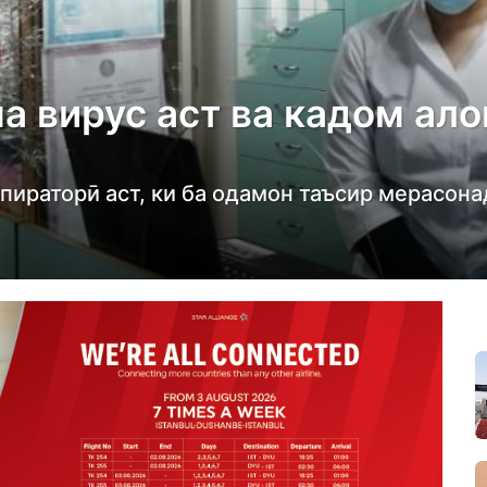
на вирус аст ва кадом а
ираторӣ аст, ки ба одамон таъсир мерасона