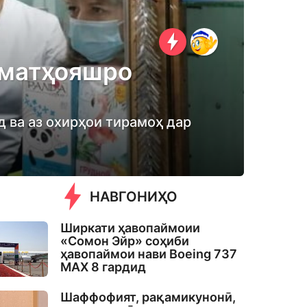
ломатҳояшро
д ва аз охирҳои тирамоҳ дар
НАВГОНИҲО
Ширкати ҳавопаймоии
«Сомон Эйр» соҳиби
ҳавопаймои нави Boeing 737
MAX 8 гардид
Шаффофият, рақамикунонӣ,