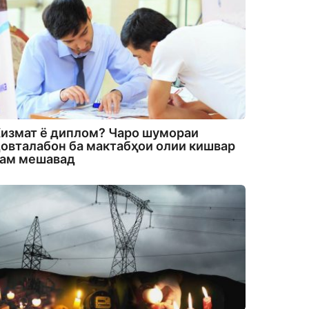
измат ё диплом? Чаро шумораи
овталабон ба мактабҳои олии кишвар
кам мешавад