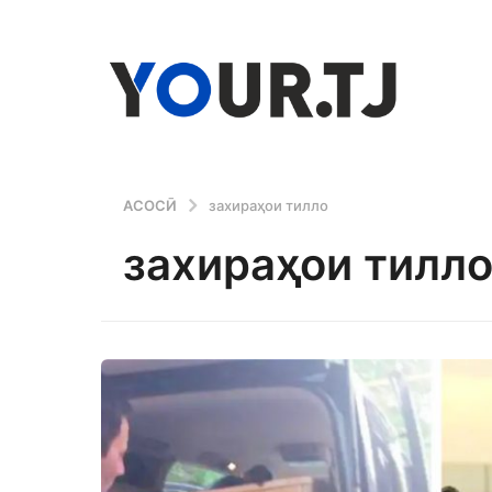
АСОСӢ
захираҳои тилло
захираҳои тилл