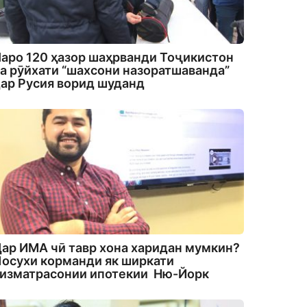
аро 120 ҳазор шаҳрванди Тоҷикистон
а рӯйхати “шахсони назоратшаванда”
ар Русия ворид шуданд
ар ИМА чӣ тавр хона харидан мумкин?
осухи корманди як ширкати
изматрасонии ипотекии Ню-Йорк