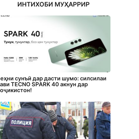
ИНТИХОБИ МУҲАРРИР
еҳни сунъӣ дар дасти шумо: силсилаи
ави TECNO SPARK 40 акнун дар
оҷикистон!