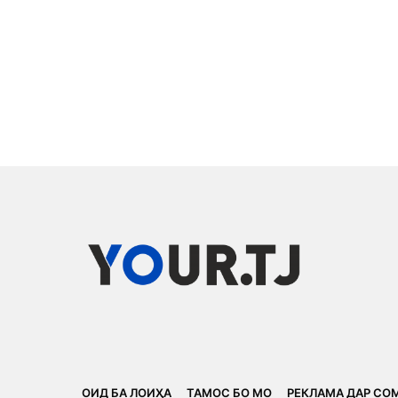
ОИД БА ЛОИҲА
ТАМОС БО МО
РЕКЛАМА ДАР СО