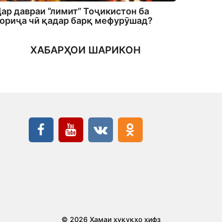
ар давраи “лимит” Тоҷикистон ба
ориҷа чӣ қадар барқ мефурӯшад?
ХАБАРҲОИ ШАРИКОН
© 2026 Ҳамаи ҳуқуқҳо ҳифз