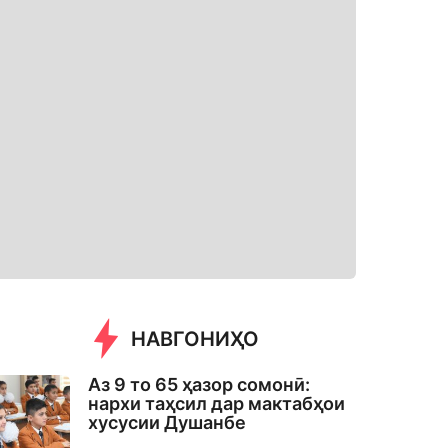
НАВГОНИҲО
Аз 9 то 65 ҳазор сомонӣ:
нархи таҳсил дар мактабҳои
хусусии Душанбе