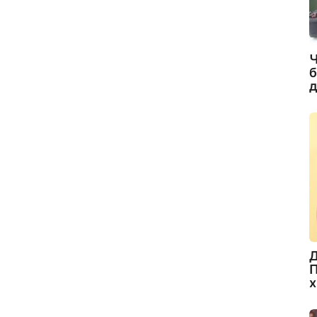
Ч
б
д
Д
П
х