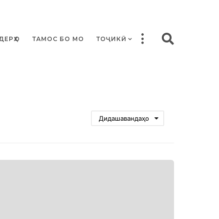
ДЕРҲО
ТАМОС БО МО
ТОҶИКӢ
Дидашавандаҳо