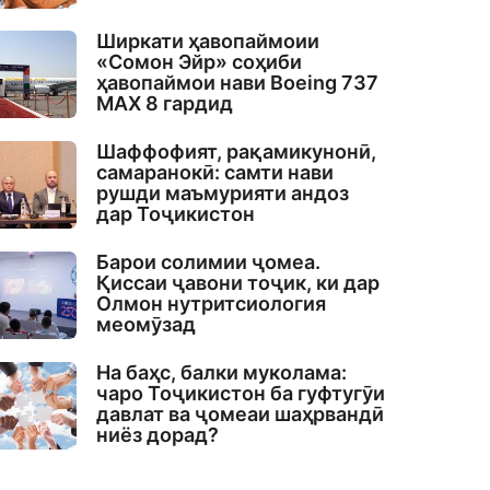
Ширкати ҳавопаймоии
«Сомон Эйр» соҳиби
ҳавопаймои нави Boeing 737
MAX 8 гардид
Шаффофият, рақамикунонӣ,
самаранокӣ: самти нави
рушди маъмурияти андоз
дар Тоҷикистон
Барои солимии ҷомеа.
Қиссаи ҷавони тоҷик, ки дар
Олмон нутритсиология
меомӯзад
На баҳс, балки муколама:
чаро Тоҷикистон ба гуфтугӯи
давлат ва ҷомеаи шаҳрвандӣ
ниёз дорад?