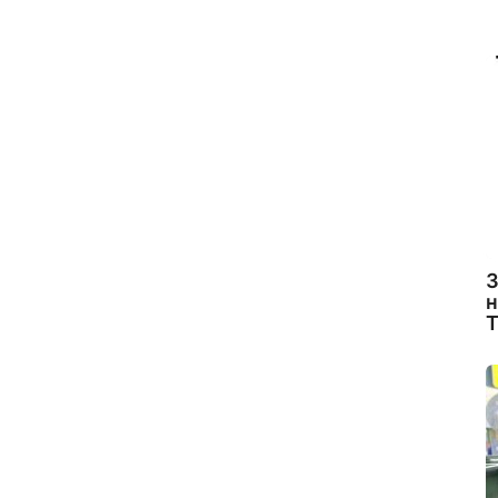
З
н
Т