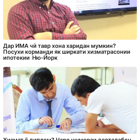
Дар ИМА чӣ тавр хона харидан мумкин?
Посухи корманди як ширкати хизматрасонии
ипотекии Ню-Йорк
Хизмат ё диплом? Чаро шумораи довталабон