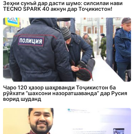
Зеҳни сунъӣ дар дасти шумо: силсилаи нави
TECNO SPARK 40 акнун дар Тоҷикистон!
Чаро 120 ҳазор шаҳрванди Тоҷикистон ба
рӯйхати “шахсони назоратшаванда” дар Русия
ворид шуданд