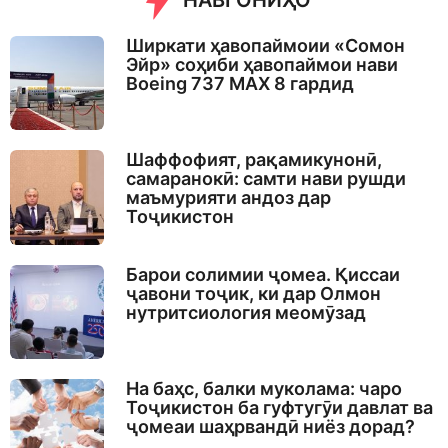
НАВГОНИҲО
Ширкати ҳавопаймоии «Сомон
Эйр» соҳиби ҳавопаймои нави
Boeing 737 MAX 8 гардид
Шаффофият, рақамикунонӣ,
самаранокӣ: самти нави рушди
маъмурияти андоз дар
Тоҷикистон
Барои солимии ҷомеа. Қиссаи
ҷавони тоҷик, ки дар Олмон
нутритсиология меомӯзад
На баҳс, балки муколама: чаро
Тоҷикистон ба гуфтугӯи давлат ва
ҷомеаи шаҳрвандӣ ниёз дорад?