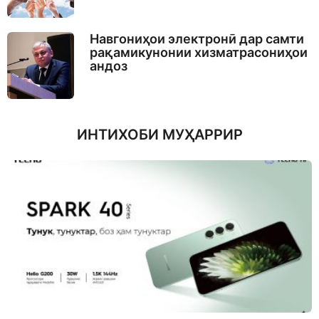
Навгониҳои электронӣ дар самти
рақамикунонии хизматрасониҳои
андоз
ИНТИХОБИ МУҲАРРИР