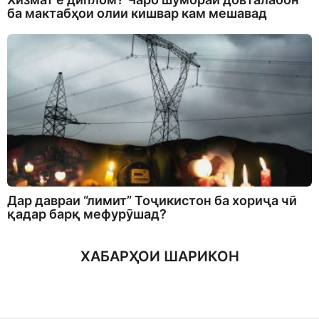
ба мактабҳои олии кишвар кам мешавад
Дар давраи “лимит” Тоҷикистон ба хориҷа чӣ
қадар барқ мефурӯшад?
ХАБАРҲОИ ШАРИКОН