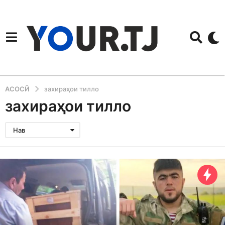
АСОСӢ
захираҳои тилло
захираҳои тилло
Нав