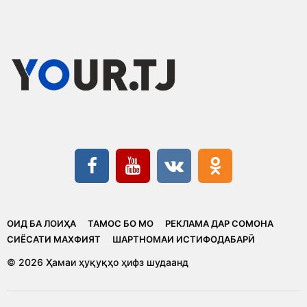
ОИД БА ЛОИҲА
ТАМОС БО МО
РЕКЛАМА ДАР СОМОНА
CИЁСАТИ МАХФИЯТ
ШАРТНОМАИ ИСТИФОДАБАРӢ
© 2026 Ҳамаи ҳуқуқҳо ҳифз шудаанд