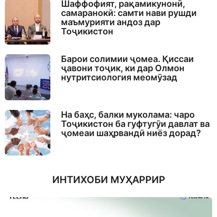
Шаффофият, рақамикунонӣ,
самаранокӣ: самти нави рушди
маъмурияти андоз дар
Тоҷикистон
Барои солимии ҷомеа. Қиссаи
ҷавони тоҷик, ки дар Олмон
нутритсиология меомӯзад
На баҳс, балки муколама: чаро
Тоҷикистон ба гуфтугӯи давлат ва
ҷомеаи шаҳрвандӣ ниёз дорад?
ИНТИХОБИ МУҲАРРИР