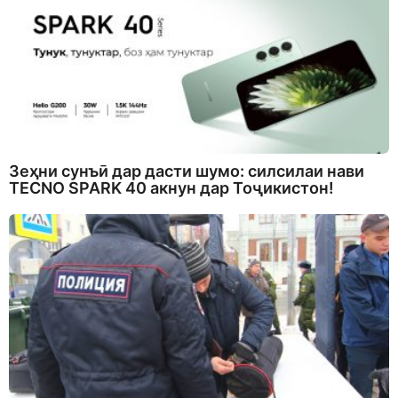
Зеҳни сунъӣ дар дасти шумо: силсилаи нави
TECNO SPARK 40 акнун дар Тоҷикистон!