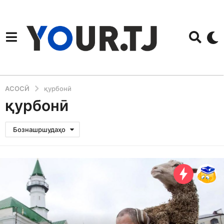
АСОСӢ
қурбонӣ
қурбонӣ
Бознашршудаҳо