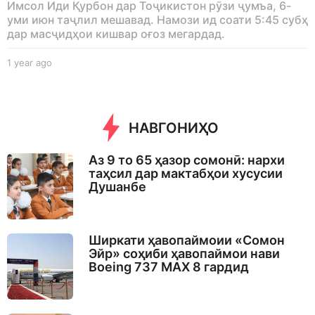
Имсол Иди Қурбон дар Тоҷикистон рӯзи ҷумъа, 6-
уми июн таҷлил мешавад. Намози ид соати 5:45 субҳ
дар масҷидҳои кишвар оғоз мегардад.
1 year ago
1
y
e
a
r
НАВГОНИҲО
a
g
o
Аз 9 то 65 ҳазор сомонӣ: нархи
таҳсил дар мактабҳои хусусии
Душанбе
Ширкати ҳавопаймоии «Сомон
Эйр» соҳиби ҳавопаймои нави
Boeing 737 MAX 8 гардид