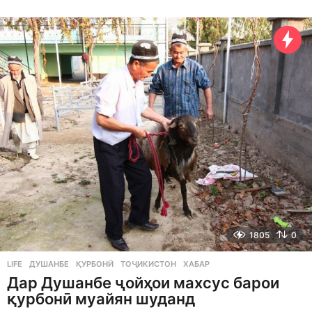
y
e
a
r
a
g
o
1805
0
LIFE
ДУШАНБЕ
,
ҚУРБОНӢ
,
ТОҶИКИСТОН
,
ХАБАР
Дар Душанбе ҷойҳои махсус барои
қурбонӣ муайян шуданд