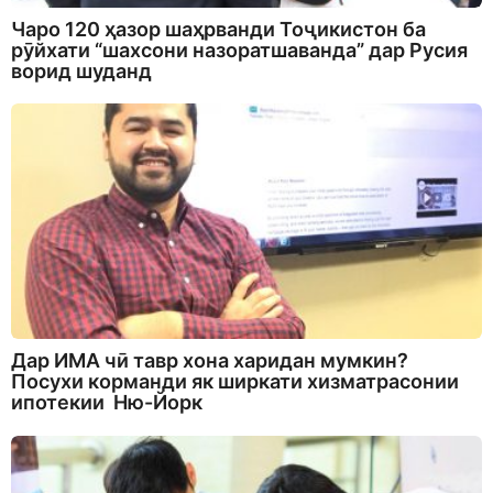
Чаро 120 ҳазор шаҳрванди Тоҷикистон ба
рӯйхати “шахсони назоратшаванда” дар Русия
ворид шуданд
Дар ИМА чӣ тавр хона харидан мумкин?
Посухи корманди як ширкати хизматрасонии
ипотекии Ню-Йорк