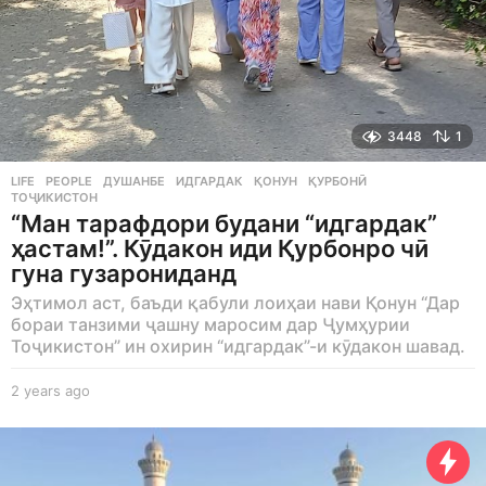
3448
1
LIFE
,
PEOPLE
ДУШАНБЕ
,
ИДГАРДАК
,
ҚОНУН
,
ҚУРБОНӢ
,
ТОҶИКИСТОН
“Ман тарафдори будани “идгардак”
ҳастам!”. Кӯдакон иди Қурбонро чӣ
гуна гузарониданд
Эҳтимол аст, баъди қабули лоиҳаи нави Қонун “Дар
бораи танзими ҷашну маросим дар Ҷумҳурии
Тоҷикистон” ин охирин “идгардак”-и кӯдакон шавад.
2 years ago
2
y
e
a
r