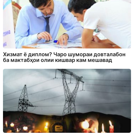
Хизмат ё диплом? Чаро шумораи довталабон
ба мактабҳои олии кишвар кам мешавад