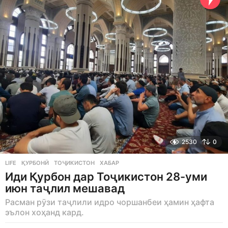
o
2530
0
LIFE
ҚУРБОНӢ
,
ТОҶИКИСТОН
,
ХАБАР
Иди Қурбон дар Тоҷикистон 28-уми
июн таҷлил мешавад
Расман рӯзи таҷлили идро чоршанбеи ҳамин ҳафта
эълон хоҳанд кард.