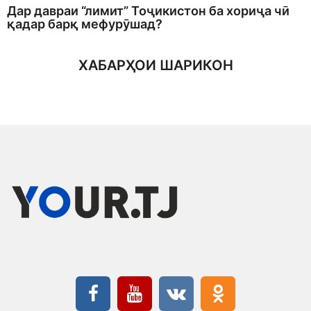
Дар давраи “лимит” Тоҷикистон ба хориҷа чӣ
қадар барқ мефурӯшад?
ХАБАРҲОИ ШАРИКОН