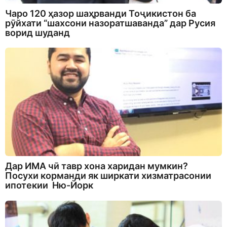
Чаро 120 ҳазор шаҳрванди Тоҷикистон ба
рӯйхати “шахсони назоратшаванда” дар Русия
ворид шуданд
Дар ИМА чӣ тавр хона харидан мумкин?
Посухи корманди як ширкати хизматрасонии
ипотекии Ню-Йорк