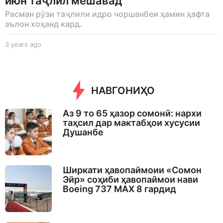
июн таҷлил мешавад
Расман рӯзи таҷлили идро чоршанбеи ҳамин ҳафта
эълон хоҳанд кард.
3 years ago
3
y
e
a
r
НАВГОНИҲО
s
a
g
Аз 9 то 65 ҳазор сомонӣ: нархи
o
таҳсил дар мактабҳои хусусии
Душанбе
Ширкати ҳавопаймоии «Сомон
Эйр» соҳиби ҳавопаймои нави
Boeing 737 MAX 8 гардид