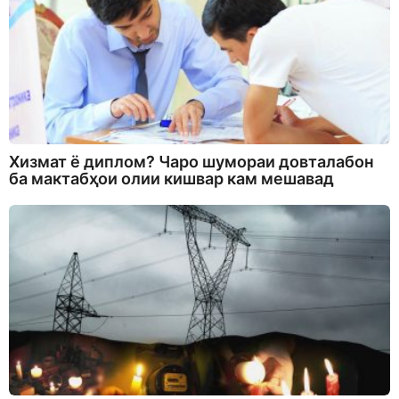
Хизмат ё диплом? Чаро шумораи довталабон
ба мактабҳои олии кишвар кам мешавад