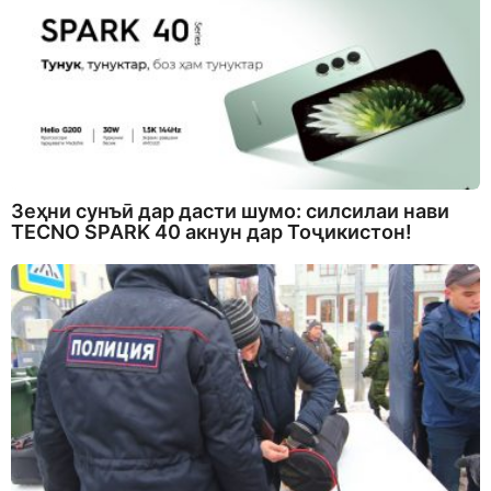
Зеҳни сунъӣ дар дасти шумо: силсилаи нави
TECNO SPARK 40 акнун дар Тоҷикистон!