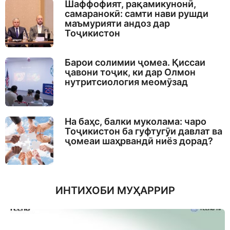
Шаффофият, рақамикунонӣ,
самаранокӣ: самти нави рушди
маъмурияти андоз дар
Тоҷикистон
Барои солимии ҷомеа. Қиссаи
ҷавони тоҷик, ки дар Олмон
нутритсиология меомӯзад
На баҳс, балки муколама: чаро
Тоҷикистон ба гуфтугӯи давлат ва
ҷомеаи шаҳрвандӣ ниёз дорад?
ИНТИХОБИ МУҲАРРИР