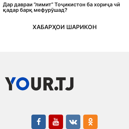
Дар давраи “лимит” Тоҷикистон ба хориҷа чӣ
қадар барқ мефурӯшад?
ХАБАРҲОИ ШАРИКОН