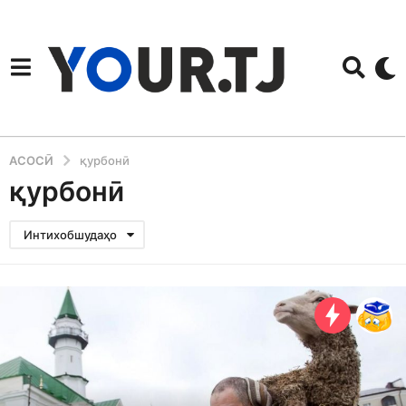
АСОСӢ
қурбонӣ
қурбонӣ
Интихобшудаҳо