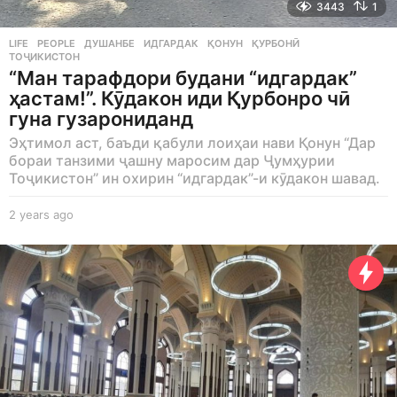
3443
1
LIFE
,
PEOPLE
ДУШАНБЕ
,
ИДГАРДАК
,
ҚОНУН
,
ҚУРБОНӢ
,
ТОҶИКИСТОН
“Ман тарафдори будани “идгардак”
ҳастам!”. Кӯдакон иди Қурбонро чӣ
гуна гузарониданд
Эҳтимол аст, баъди қабули лоиҳаи нави Қонун “Дар
бораи танзими ҷашну маросим дар Ҷумҳурии
Тоҷикистон” ин охирин “идгардак”-и кӯдакон шавад.
2 years ago
2
y
e
a
r
s
a
g
o