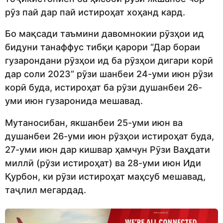
рӯз пай дар пай истироҳат хоҳанд кард.
Бо мақсади таъмини давомнокии рӯзҳои ид
бидуни танаффус тибқи қарори “Дар бораи
гузарондани рӯзҳои ид ба рӯзҳои дигари корӣ
дар соли 2023” рӯзи шанбеи 24-уми июн рӯзи
корӣ буда, истироҳат ба рӯзи душанбеи 26-
уми июн гузаронида мешавад.
Мутаносибан, якшанбеи 25-уми июн ва
душанбеи 26-уми июн рӯзҳои истироҳат буда,
27-уми июн дар кишвар ҳамчун Рӯзи Ваҳдати
миллӣ (рӯзи истироҳат) ва 28-уми июн Иди
Қурбон, ки рӯзи истироҳат маҳсуб мешавад,
таҷлил мегардад.