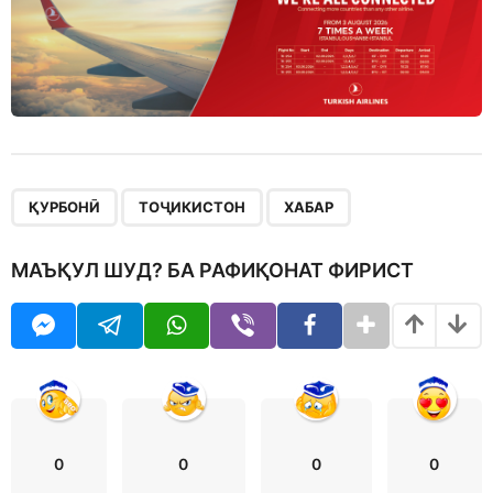
,
,
ҚУРБОНӢ
ТОҶИКИСТОН
ХАБАР
МАЪҚУЛ ШУД? БА РАФИҚОНАТ ФИРИСТ
0
0
0
0