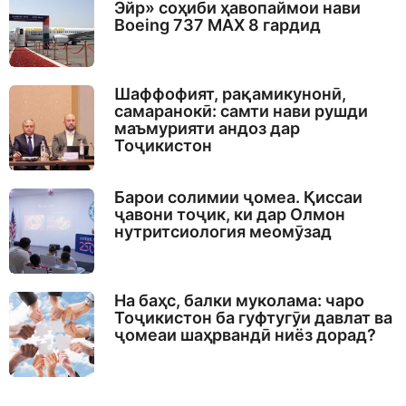
Эйр» соҳиби ҳавопаймои нави
Boeing 737 MAX 8 гардид
Шаффофият, рақамикунонӣ,
самаранокӣ: самти нави рушди
маъмурияти андоз дар
Тоҷикистон
Барои солимии ҷомеа. Қиссаи
ҷавони тоҷик, ки дар Олмон
нутритсиология меомӯзад
На баҳс, балки муколама: чаро
Тоҷикистон ба гуфтугӯи давлат ва
ҷомеаи шаҳрвандӣ ниёз дорад?