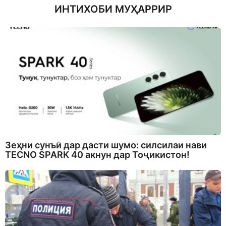
ИНТИХОБИ МУҲАРРИР
Зеҳни сунъӣ дар дасти шумо: силсилаи нави
TECNO SPARK 40 акнун дар Тоҷикистон!