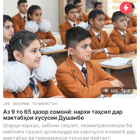
a
g
o
539
0
LIFE
МАОРИФ
,
ТОҶИКИСТОН
Аз 9 то 65 ҳазор сомонӣ: нархи таҳсил дар
мактабҳои хусусии Душанбе
Шарҳи нархҳо, забони таҳсил, хизматрасониҳои ба
маблағи таҳсил дохилшуда ва хароҷоти иловагӣ дар
мактабҳо ва гимназияҳои хусусии пойтахт.