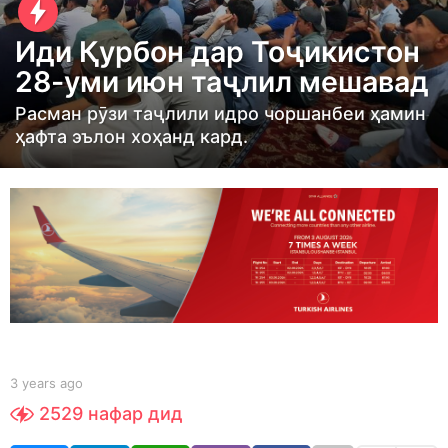
y
e
Иди Қурбон дар Тоҷикистон
a
28-уми июн таҷлил мешавад
r
s
Расман рӯзи таҷлили идро чоршанбеи ҳамин
ҳафта эълон хоҳанд кард.
a
g
o
3
y
e
a
r
s
a
b
3 years ago
3
y
y
g
2529
нафар дид
S
e
o
h
a