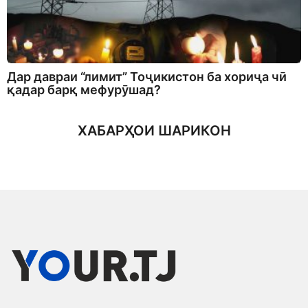
Дар давраи “лимит” Тоҷикистон ба хориҷа чӣ
қадар барқ мефурӯшад?
ХАБАРҲОИ ШАРИКОН