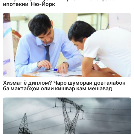
ипотекии Ню-Йорк
Хизмат ё диплом? Чаро шумораи довталабон
ба мактабҳои олии кишвар кам мешавад