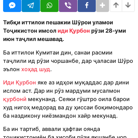
o
r
d
s
m
a
o
g
Тибқи иттилои пешакии Шӯрои уламои
n
o
Тоҷикистон имсол
иди Қурбон
рӯзи 28-уми
июн таҷлил мешавад.
Ба иттилои Кумитаи дин, санаи расмии
таҷлили ид рӯзи чоршанбе, дар ҷаласаи Шӯро
эълон
хоҳад шуд
.
Иди Қурбон
яке аз идҳои муқаддас дар дини
ислом аст. Дар ин рӯз мардуми мусалмон
қурбонӣ
мекунанд. Сеяки гӯштро оила барои
худ нигоҳ медорад ва ду ҳиссаи боқимондаро
ба наздикону ниёзмандон хайр мекунад.
Ба ин тартиб, аввали ҳафтаи оянда
тоҷикистониён ба ҳисоби рӯзи якшанбе чор