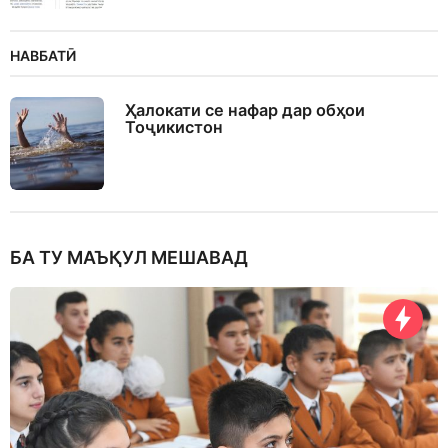
НАВБАТӢ
Ҳалокати се нафар дар обҳои
Тоҷикистон
БА ТУ МАЪҚУЛ МЕШАВАД