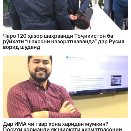
Чаро 120 ҳазор шаҳрванди Тоҷикистон ба
рӯйхати “шахсони назоратшаванда” дар Русия
ворид шуданд
Дар ИМА чӣ тавр хона харидан мумкин?
Посухи корманди як ширкати хизматрасонии