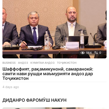
o
564
0
BUSINESS
АНДОЗ
,
КУМИТАИ АНДОЗ
,
ТОҶИКИСТОН
Шаффофият, рақамикунонӣ, самаранокӣ:
самти нави рушди маъмурияти андоз дар
Тоҷикистон
4 days ago
4
d
a
ДИДАНРО ФАРОМӮШ НАКУН
y
s