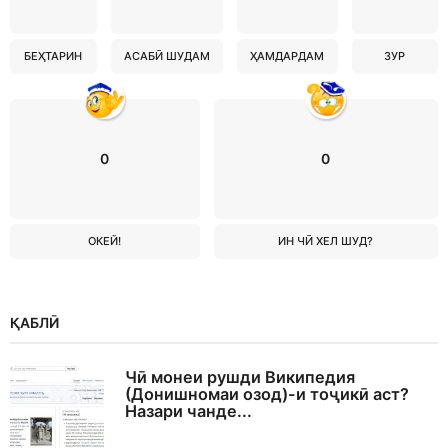
БЕҲТАРИН
АСАБӢ ШУДАМ
ҲАМДАРДАМ
ЗУР
0
0
ОКЕЙ!
ИН ЧӢ ХЕЛ ШУД?
ҚАБЛӢ
Чӣ монеи рушди Википедия
(Донишномаи озод)-и тоҷикӣ аст?
Назари чанде...