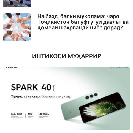
На баҳс, балки муколама: чаро
Тоҷикистон ба гуфтугӯи давлат ва
ҷомеаи шаҳрвандӣ ниёз дорад?
ИНТИХОБИ МУҲАРРИР