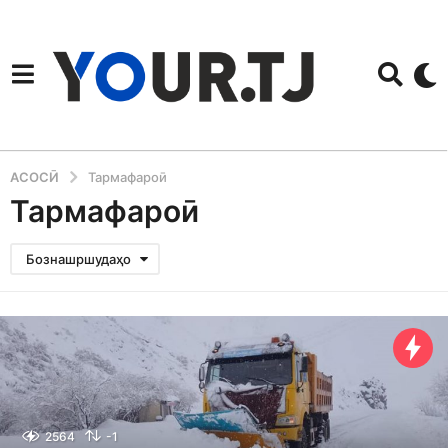
АСОСӢ
Тармафароӣ
Тармафароӣ
Бознашршудаҳо
2564
-1