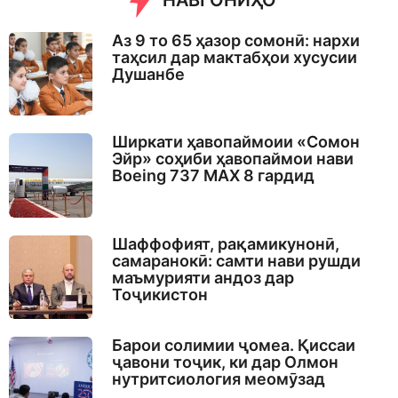
НАВГОНИҲО
Аз 9 то 65 ҳазор сомонӣ: нархи
таҳсил дар мактабҳои хусусии
Душанбе
Ширкати ҳавопаймоии «Сомон
Эйр» соҳиби ҳавопаймои нави
Boeing 737 MAX 8 гардид
Шаффофият, рақамикунонӣ,
самаранокӣ: самти нави рушди
маъмурияти андоз дар
Тоҷикистон
Барои солимии ҷомеа. Қиссаи
ҷавони тоҷик, ки дар Олмон
нутритсиология меомӯзад