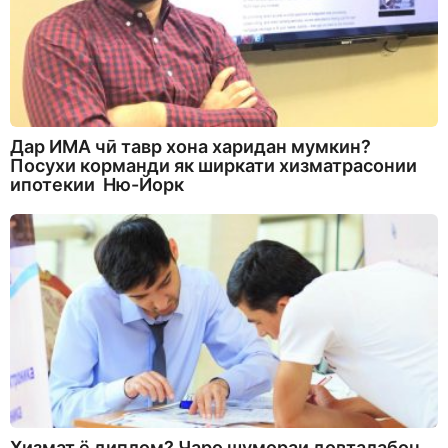
Дар ИМА чӣ тавр хона харидан мумкин?
Посухи корманди як ширкати хизматрасонии
ипотекии Ню-Йорк
Хизмат ё диплом? Чаро шумораи довталабон