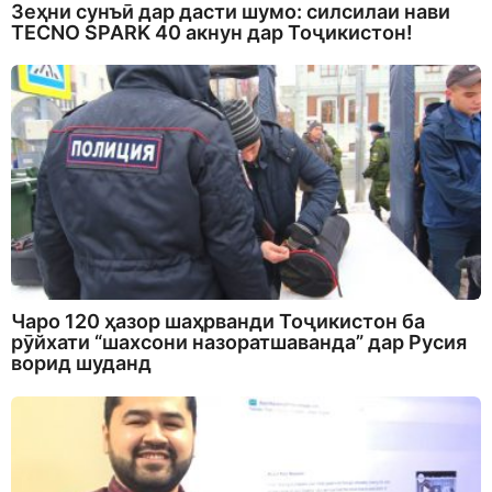
Зеҳни сунъӣ дар дасти шумо: силсилаи нави
TECNO SPARK 40 акнун дар Тоҷикистон!
Чаро 120 ҳазор шаҳрванди Тоҷикистон ба
рӯйхати “шахсони назоратшаванда” дар Русия
ворид шуданд