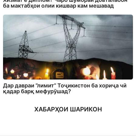
ба мактабҳои олии кишвар кам мешавад
Дар давраи “лимит” Тоҷикистон ба хориҷа чӣ
қадар барқ мефурӯшад?
ХАБАРҲОИ ШАРИКОН