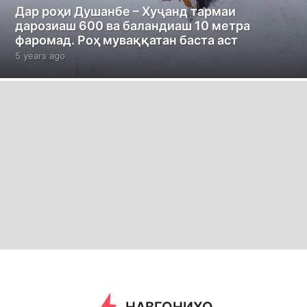
Дар роҳи Душанбе – Хуҷанд тармаи
дарозиаш 600 ва баландиаш 10 метра
фаромад. Роҳ муваққатан баста аст
5 years ago
5
y
e
a
r
s
a
g
o