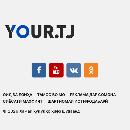
ОИД БА ЛОИҲА
ТАМОС БО МО
РЕКЛАМА ДАР СОМОНА
CИЁСАТИ МАХФИЯТ
ШАРТНОМАИ ИСТИФОДАБАРӢ
© 2026 Ҳамаи ҳуқуқҳо ҳифз шудаанд