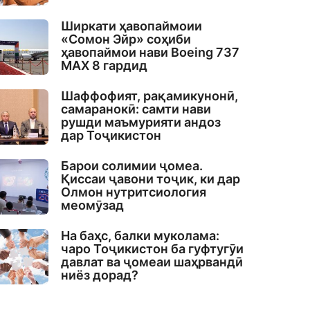
Ширкати ҳавопаймоии
«Сомон Эйр» соҳиби
ҳавопаймои нави Boeing 737
MAX 8 гардид
Шаффофият, рақамикунонӣ,
самаранокӣ: самти нави
рушди маъмурияти андоз
дар Тоҷикистон
Барои солимии ҷомеа.
Қиссаи ҷавони тоҷик, ки дар
Олмон нутритсиология
меомӯзад
На баҳс, балки муколама:
чаро Тоҷикистон ба гуфтугӯи
давлат ва ҷомеаи шаҳрвандӣ
ниёз дорад?