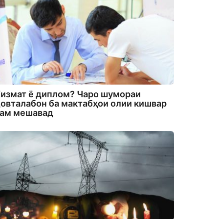
измат ё диплом? Чаро шумораи
овталабон ба мактабҳои олии кишвар
кам мешавад