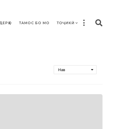
ДЕРҲО
ТАМОС БО МО
ТОҶИКӢ
Нав