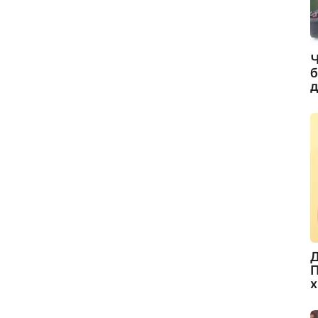
Ч
б
д
Д
П
х