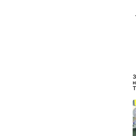
З
н
Т