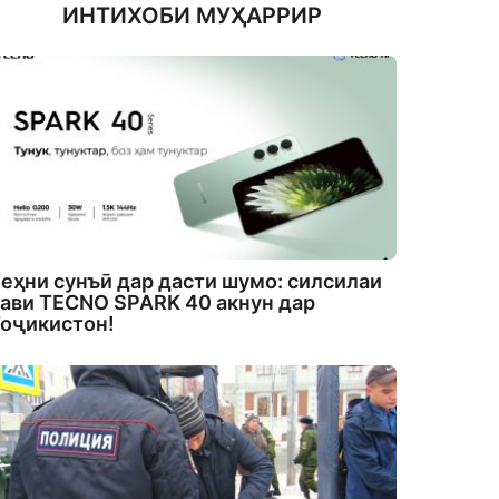
ИНТИХОБИ МУҲАРРИР
еҳни сунъӣ дар дасти шумо: силсилаи
ави TECNO SPARK 40 акнун дар
оҷикистон!