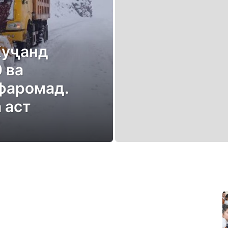
Хуҷанд
 ва
фаромад.
 аст