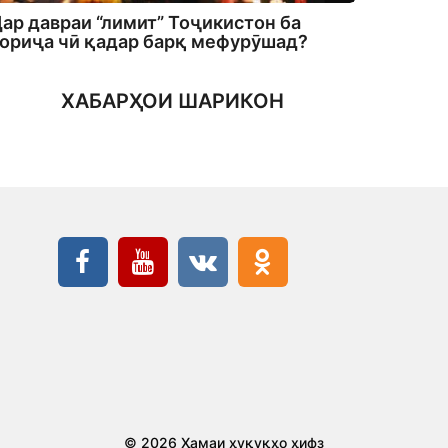
ар давраи “лимит” Тоҷикистон ба
ориҷа чӣ қадар барқ мефурӯшад?
ХАБАРҲОИ ШАРИКОН
© 2026 Ҳамаи ҳуқуқҳо ҳифз