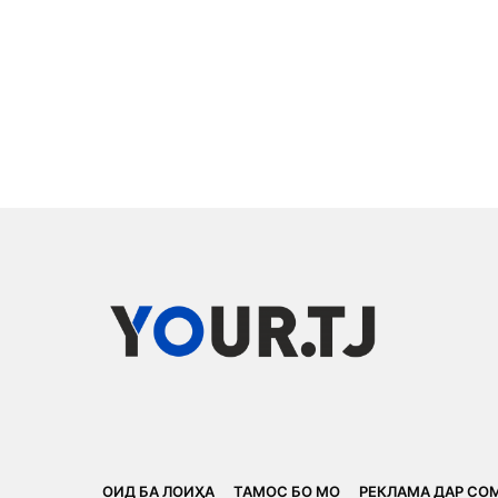
ОИД БА ЛОИҲА
ТАМОС БО МО
РЕКЛАМА ДАР СО