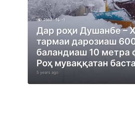
2562
-1
Дар роҳи Душанбе – 
тармаи дарозиаш 600
баландиаш 10 метра 
Роҳ муваққатан баста
5 years ago
5
y
e
a
r
s
a
g
o