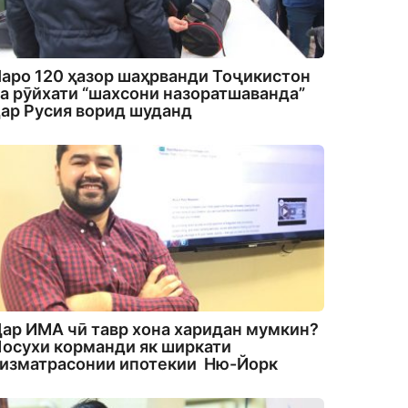
аро 120 ҳазор шаҳрванди Тоҷикистон
а рӯйхати “шахсони назоратшаванда”
ар Русия ворид шуданд
ар ИМА чӣ тавр хона харидан мумкин?
осухи корманди як ширкати
изматрасонии ипотекии Ню-Йорк