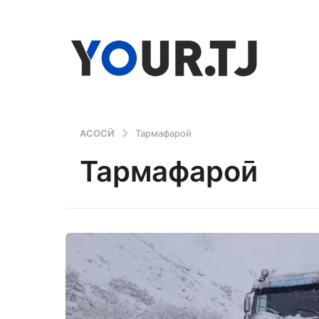
АСОСӢ
Тармафароӣ
Тармафароӣ