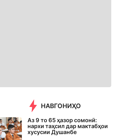
НАВГОНИҲО
Аз 9 то 65 ҳазор сомонӣ:
нархи таҳсил дар мактабҳои
хусусии Душанбе