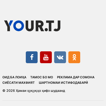
ОИД БА ЛОИҲА
ТАМОС БО МО
РЕКЛАМА ДАР СОМОНА
CИЁСАТИ МАХФИЯТ
ШАРТНОМАИ ИСТИФОДАБАРӢ
© 2026 Ҳамаи ҳуқуқҳо ҳифз шудаанд