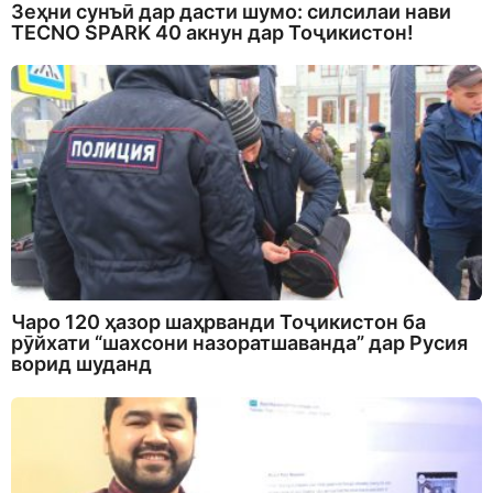
Зеҳни сунъӣ дар дасти шумо: силсилаи нави
TECNO SPARK 40 акнун дар Тоҷикистон!
Чаро 120 ҳазор шаҳрванди Тоҷикистон ба
рӯйхати “шахсони назоратшаванда” дар Русия
ворид шуданд