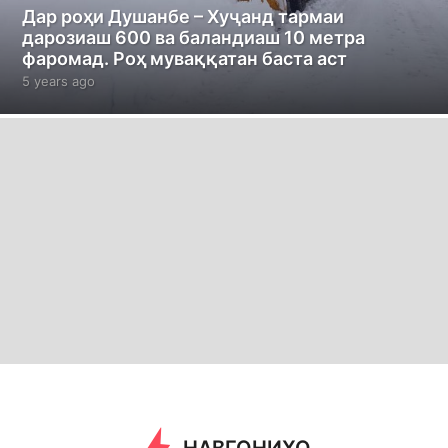
Дар роҳи Душанбе – Хуҷанд тармаи
дарозиаш 600 ва баландиаш 10 метра
фаромад. Роҳ муваққатан баста аст
5 years ago
5
y
e
a
r
s
a
g
o