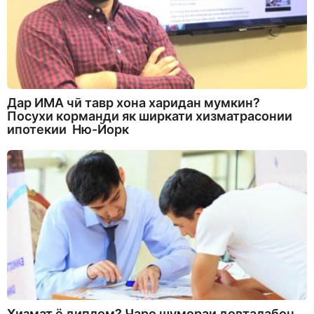
Дар ИМА чӣ тавр хона харидан мумкин?
Посухи корманди як ширкати хизматрасонии
ипотекии Ню-Йорк
Хизмат ё диплом? Чаро шумораи довталабон