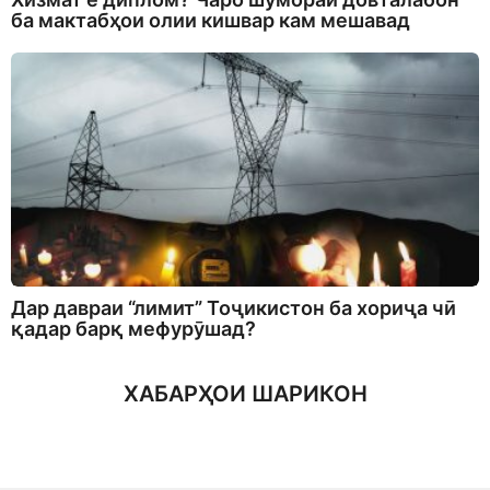
ба мактабҳои олии кишвар кам мешавад
Дар давраи “лимит” Тоҷикистон ба хориҷа чӣ
қадар барқ мефурӯшад?
ХАБАРҲОИ ШАРИКОН