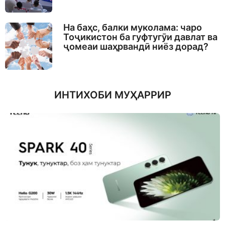
На баҳс, балки муколама: чаро
Тоҷикистон ба гуфтугӯи давлат ва
ҷомеаи шаҳрвандӣ ниёз дорад?
ИНТИХОБИ МУҲАРРИР