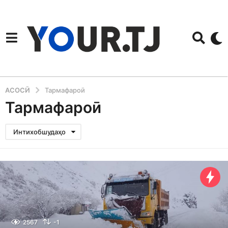
АСОСӢ
Тармафароӣ
Тармафароӣ
Интихобшудаҳо
2567
-1