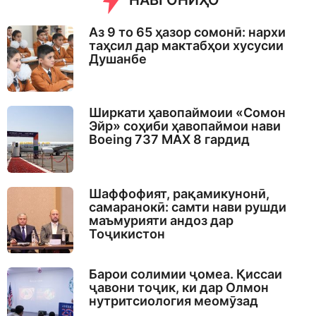
НАВГОНИҲО
Аз 9 то 65 ҳазор сомонӣ: нархи
таҳсил дар мактабҳои хусусии
Душанбе
Ширкати ҳавопаймоии «Сомон
Эйр» соҳиби ҳавопаймои нави
Boeing 737 MAX 8 гардид
Шаффофият, рақамикунонӣ,
самаранокӣ: самти нави рушди
маъмурияти андоз дар
Тоҷикистон
Барои солимии ҷомеа. Қиссаи
ҷавони тоҷик, ки дар Олмон
нутритсиология меомӯзад