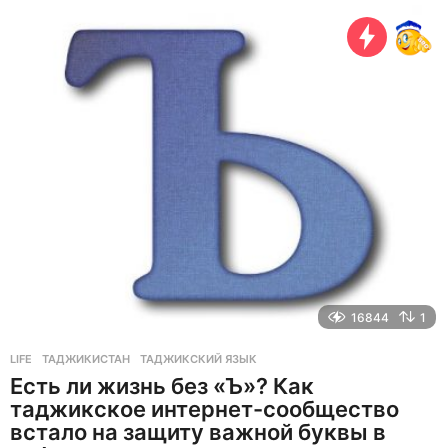
е
т
н
а
з
а
д
16844
1
LIFE
ТАДЖИКИСТАН
,
ТАДЖИКСКИЙ ЯЗЫК
Есть ли жизнь без «Ъ»? Как
таджикское интернет-сообщество
встало на защиту важной буквы в