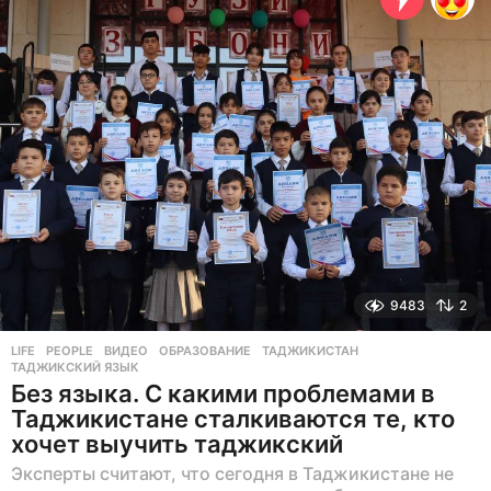
а
д
9483
2
LIFE
,
PEOPLE
ВИДЕО
,
ОБРАЗОВАНИЕ
,
ТАДЖИКИСТАН
,
ТАДЖИКСКИЙ ЯЗЫК
Без языка. С какими проблемами в
Таджикистане сталкиваются те, кто
хочет выучить таджикский
Эксперты считают, что сегодня в Таджикистане не