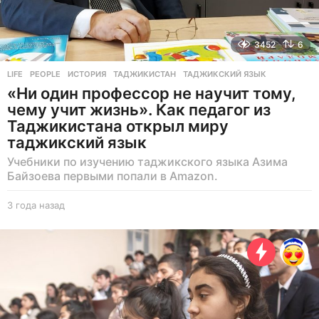
3452
6
LIFE
,
PEOPLE
ИСТОРИЯ
,
ТАДЖИКИСТАН
,
ТАДЖИКСКИЙ ЯЗЫК
«Ни один профессор не научит тому,
чему учит жизнь». Как педагог из
Таджикистана открыл миру
таджикский язык
Учебники по изучению таджикского языка Азима
Байзоева первыми попали в Amazon.
3 года назад
3
г
о
д
а
н
а
з
а