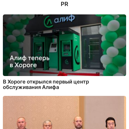
PR
н
а
з
а
д
В Хороге открылся первый центр
обслуживания Алифа