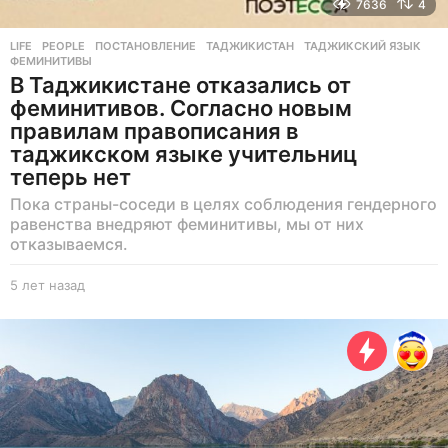
7636
4
LIFE
,
PEOPLE
ПОСТАНОВЛЕНИЕ
,
ТАДЖИКИСТАН
,
ТАДЖИКСКИЙ ЯЗЫК
,
ФЕМИНИТИВЫ
В Таджикистане отказались от
феминитивов. Согласно новым
правилам правописания в
таджикском языке учительниц
теперь нет
Пока страны-соседи в целях соблюдения гендерного
равенства внедряют феминитивы, мы от них
отказываемся.
5 лет назад
5
л
е
т
н
а
з
а
д