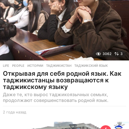
д
3062
3
LIFE
,
PEOPLE
ИСТОРИИ
,
ТАДЖИКИСТАН
,
ТАДЖИКСКИЙ ЯЗЫК
Открывая для себя родной язык. Как
таджикистанцы возвращаются к
таджикскому языку
Даже те, кто вырос таджикоязычных семьях,
продолжают совершенствовать родной язык.
2 года назад
2
г
о
д