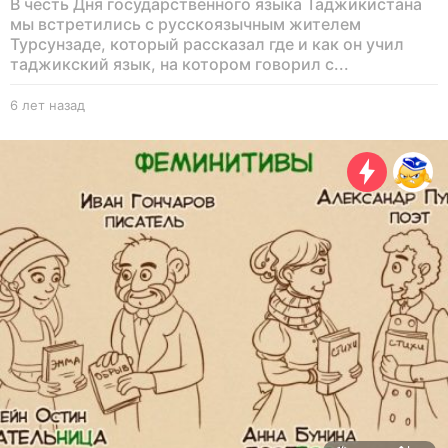
В честь Дня государственного языка Таджикистана
мы встретились с русскоязычным жителем
Турсунзаде, который рассказал где и как он учил
таджикский язык, на котором говорил с...
6 лет назад
6
л
е
т
н
а
з
а
д