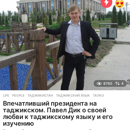
а
н
а
з
а
д
8760
4
LIFE
,
PEOPLE
ТАДЖИКИСТАН
,
ТАДЖИКСКИЙ ЯЗЫК
,
ТАЛКО
Впечатливший президента на
таджикском. Павел Дик о своей
любви к таджикскому языку и его
изучению