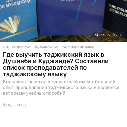
5985
3
LIFE
ПОДБОРКА
,
ТАДЖИКИСТАН
,
ТАДЖИКСКИЙ ЯЗЫК
Где выучить таджикский язык в
Душанбе и Худжанде? Составили
список преподавателей по
таджикскому языку
Большинство из преподавателей имеют большой
опыт преподавания таджикского языка и являются
авторами учебных пособий.
4 года назад
4
г
о
д
а