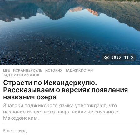
9659
0
LIFE
ИСКАНДЕРКУЛЬ
,
ИСТОРИЯ
,
ТАДЖИКИСТАН
,
ТАДЖИКСКИЙ ЯЗЫК
Страсти по Искандеркулю.
Рассказываем о версиях появления
названия озера
Знатоки таджикского языка утверждают, что
название известного озера никак не связано с
Македонским.
5 лет назад
5
л