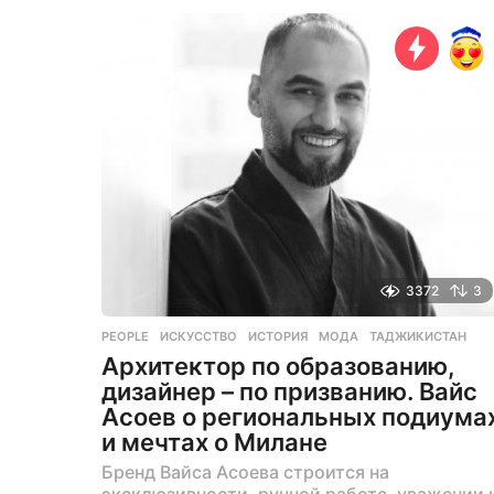
с
я
ц
е
в
н
а
з
а
д
3372
3
PEOPLE
ИСКУССТВО
,
ИСТОРИЯ
,
МОДА
,
ТАДЖИКИСТАН
Архитектор по образованию,
дизайнер – по призванию. Вайс
Асоев о региональных подиума
и мечтах о Милане
Бренд Вайса Асоева строится на
эксклюзивности, ручной работе, уважении 