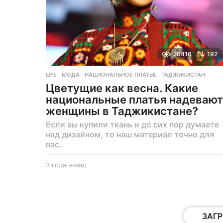
20410
192
LIFE
МОДА
,
НАЦИОНАЛЬНОЕ ПЛАТЬЕ
,
ТАДЖИКИСТАН
Цветущие как весна. Какие
национальные платья надевают
женщины в Таджикистане?
Если вы купили ткань и до сих пор думаете
над дизайном, то наш материал точно для
вас.
3 года назад
3
г
о
д
а
н
ЗАГР
а