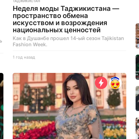
ТАДЖИКИСТАН
Неделя моды Таджикистана —
пространство обмена
искусством и возрождения
национальных ценностей
Как в Душанбе прошел 14-ый сезон Tajikistan
ь
Fashion Week.
1 год назад
1
г
о
д
н
а
з
а
д