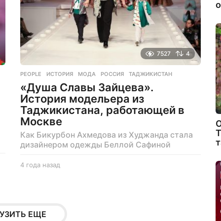
о
7527
4
PEOPLE
ИСТОРИЯ
,
МОДА
,
РОССИЯ
,
ТАДЖИКИСТАН
«Душа Славы Зайцева».
История модельера из
Таджикистана, работающей в
Москве
О
Т
Как Бикурбон Ахмедова из Худжанда стала
т
дизайнером одежды Беллой Сафиной
4 года назад
4
г
о
д
а
н
УЗИТЬ ЕЩЕ