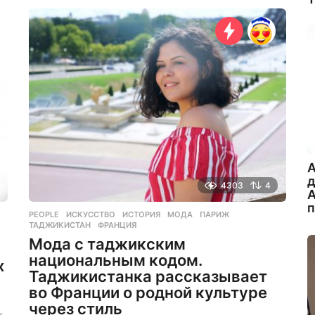
о
д
н
а
з
а
д
A
4303
4
А
PEOPLE
ИСКУССТВО
,
ИСТОРИЯ
,
МОДА
,
ПАРИЖ
,
ТАДЖИКИСТАН
,
ФРАНЦИЯ
Мода с таджикским
национальным кодом.
х
Таджикистанка рассказывает
во Франции о родной культуре
через стиль
к