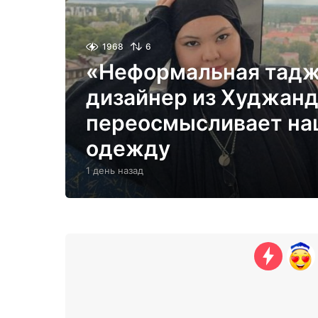
1968
6
«Неформальная тадж
дизайнер из Худжан
переосмысливает на
одежду
1 день назад
1
д
е
н
ь
н
а
з
а
д