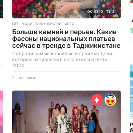
5370
2
LIFE
МОДА
,
ТАДЖИКИСТАН
,
ФОТО
Больше камней и перьев. Какие
фасоны национальных платьев
сейчас в тренде в Таджикистане
Собрали самые красивые и яркие модели,
которые актуальны в сезоне весна-лето
2024.
2 года назад
2
г
о
д
а
н
а
з
а
Р
д
б