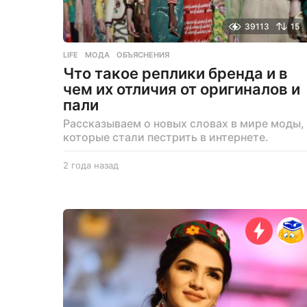
39113
15
LIFE
МОДА
,
ОБЪЯСНЕНИЯ
Что такое реплики бренда и в
чем их отличия от оригиналов и
пали
Рассказываем о новых словах в мире моды,
которые стали пестрить в интернете.
2 года назад
2
г
о
д
а
н
а
з
а
д