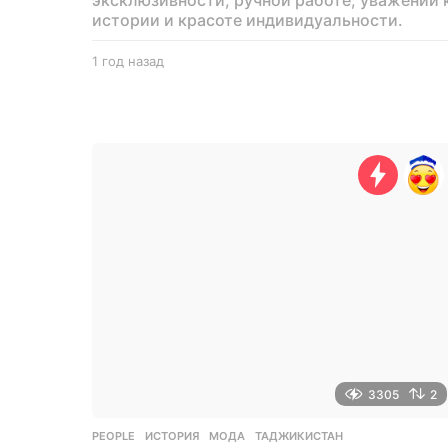
истории и красоте индивидуальности.
1 год назад
1
г
о
д
н
а
з
а
д
3305
2
PEOPLE
ИСТОРИЯ
,
МОДА
,
ТАДЖИКИСТАН