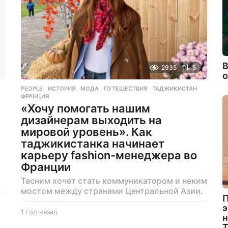
д
В
2935
5
PEOPLE
ИСТОРИЯ
,
МОДА
,
ПУТЕШЕСТВИЯ
,
ТАДЖИКИСТАН
,
ФРАНЦИЯ
«Хочу помогать нашим
дизайнерам выходить на
мировой уровень». Как
таджикистанка начинает
карьеру fashion-менеджера во
Франции
а
Тасним хочет стать коммуникатором и неким
мостом между странами Центральной Азии.
П
э
1 год назад
1
н
г