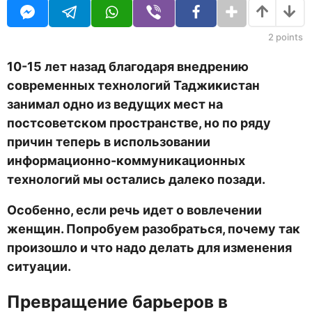
U
н
R
а
з
2
points
а
д
10-15
лет
назад благодаря внедрению
современных технологий Таджикистан
занимал одно из ведущих мест на
постсоветском пространстве, но по ряду
причин теперь в использовании
информационно-коммуникационных
технологий мы остались далеко позади.
Особенно, если речь идет о вовлечении
женщин. Попробуем разобраться, почему так
произошло и что надо делать для изменения
ситуации.
Превращение барьеров в