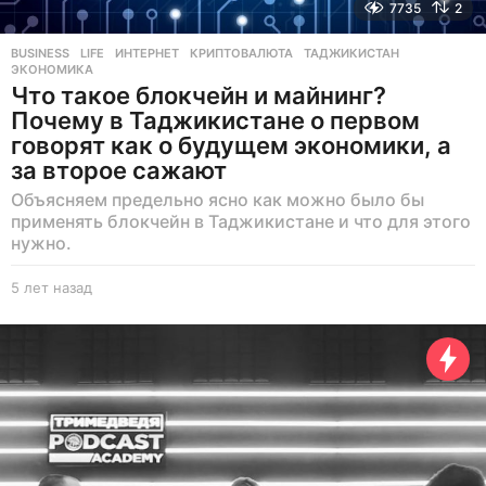
7735
2
BUSINESS
,
LIFE
ИНТЕРНЕТ
,
КРИПТОВАЛЮТА
,
ТАДЖИКИСТАН
,
ЭКОНОМИКА
Что такое блокчейн и майнинг?
Почему в Таджикистане о первом
говорят как о будущем экономики, а
за второе сажают
Объясняем предельно ясно как можно было бы
применять блокчейн в Таджикистане и что для этого
нужно.
5 лет назад
5
л
е
т
н
а
з
а
д