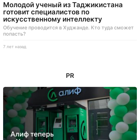
Молодой ученый из Таджикистана
готовит специалистов по
искусственному интеллекту
Обучение проводится в Худжанде. Кто туда сможет
попасть?
7 лет назад
7
л
е
т
н
PR
а
з
а
д