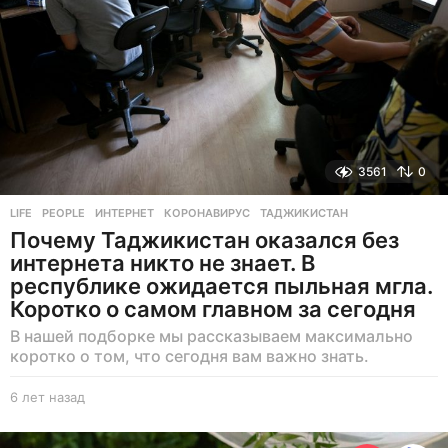
3561
0
LIFE
,
PEOPLE
ИНТЕРНЕТ
,
КОРОНАВИРУС
,
ТАДЖИКИСТАН
Почему Таджикистан оказался без
интернета никто не знает. В
республике ожидается пыльная мгла.
Коротко о самом главном за сегодня
В нашей подборке мы рассказываем максимально
коротко о том, что сегодня вам важно знать.
6 лет назад
6
л
е