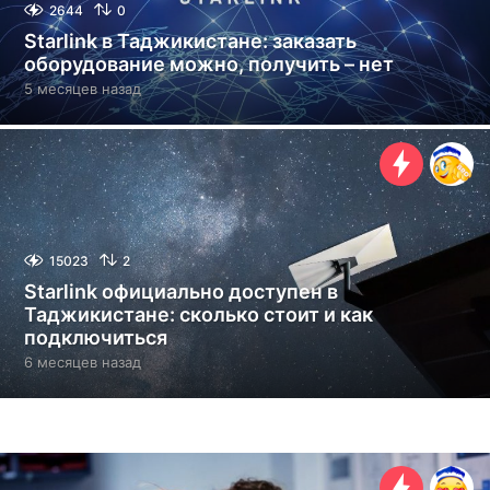
2644
0
Starlink в Таджикистане: заказать
оборудование можно, получить – нет
5 месяцев назад
5
м
е
с
я
ц
е
в
н
15023
2
а
Starlink официально доступен в
з
Таджикистане: сколько стоит и как
а
подключиться
д
6 месяцев назад
6
м
е
с
я
ц
е