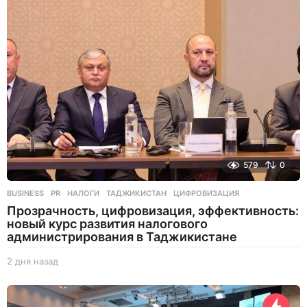
о
в
н
а
з
а
д
579
0
BUSINESS
,
PR
НАЛОГИ
,
ТАДЖИКИСТАН
,
ЦИФРОВИЗАЦИЯ
Прозрачность, цифровизация, эффективность:
новый курс развития налогового
администрирования в Таджикистане
2 дня назад
2
д
н
я