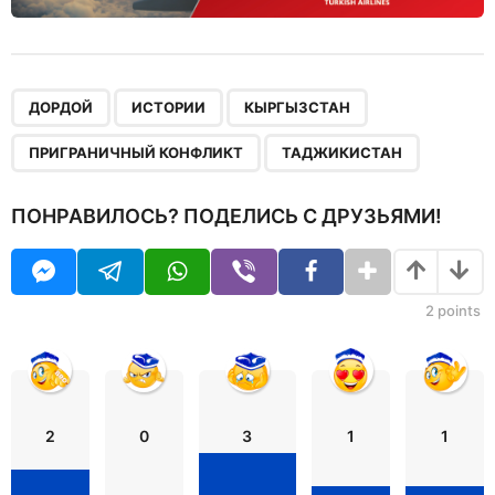
,
,
,
,
ДОРДОЙ
ИСТОРИИ
КЫРГЫЗСТАН
ПРИГРАНИЧНЫЙ КОНФЛИКТ
ТАДЖИКИСТАН
ПОНРАВИЛОСЬ? ПОДЕЛИСЬ С ДРУЗЬЯМИ!
2
points
2
0
3
1
1