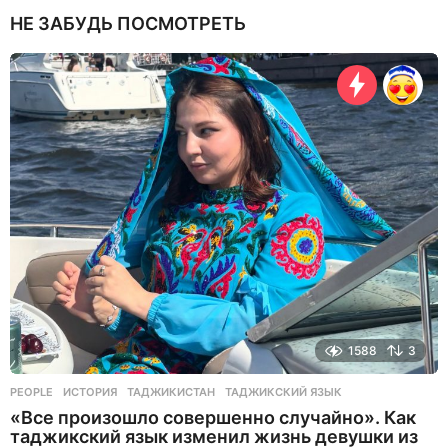
н
НЕ ЗАБУДЬ ПОСМОТРЕТЬ
я
н
а
з
а
д
1588
3
PEOPLE
ИСТОРИЯ
,
ТАДЖИКИСТАН
,
ТАДЖИКСКИЙ ЯЗЫК
«Все произошло совершенно случайно». Как
таджикский язык изменил жизнь девушки из