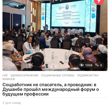
н
а
з
а
д
1008
0
LIFE
ЗДРАВООХРАНЕНИЕ
,
СОЦИАЛЬНЫЕ СЛУЖБЫ
,
ТАДЖИКИСТАН
,
ЮНИСЕФ
Соцработник не спасатель, а проводник: в
Душанбе прошёл международный форум о
будущем профессии
2 дня назад
2
д