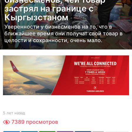
застрял на границе с
з
а
Кыргызстаном
д
Уверенности у бизнесменов на то, что в
5
ближайшее время они получат свой товар в
л
целости и сохранности, очень мало.
е
т
н
а
з
а
д
b
5 лет назад
5
y
л
7389
просмотров
Y
е
O
т