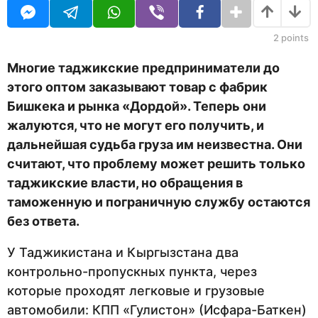
U
н
R
а
з
2
points
а
д
Многие таджикские предприниматели до
этого оптом заказывают товар с фабрик
Бишкека и рынка «Дордой». Теперь они
жалуются, что не могут его получить, и
дальнейшая судьба груза им неизвестна. Они
считают, что проблему может решить только
таджикские власти, но обращения в
таможенную и пограничную службу остаются
без ответа.
У Таджикистана и Кыргызстана два
контрольно-пропускных пункта, через
которые проходят легковые и грузовые
автомобили: КПП «Гулистон» (Исфара-Баткен)