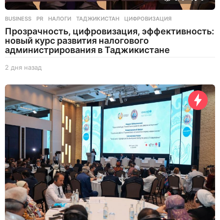
BUSINESS
,
PR
НАЛОГИ
,
ТАДЖИКИСТАН
,
ЦИФРОВИЗАЦИЯ
Прозрачность, цифровизация, эффективность:
новый курс развития налогового
администрирования в Таджикистане
2 дня назад
2
д
н
я
н
а
з
а
д