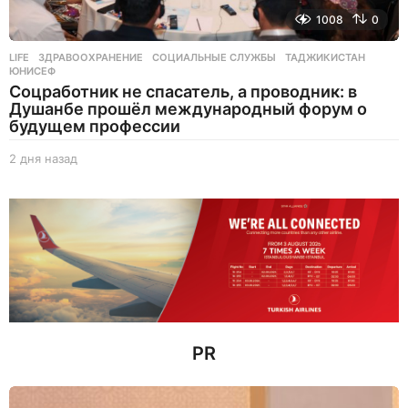
1008
0
LIFE
ЗДРАВООХРАНЕНИЕ
,
СОЦИАЛЬНЫЕ СЛУЖБЫ
,
ТАДЖИКИСТАН
,
ЮНИСЕФ
Соцработник не спасатель, а проводник: в
Душанбе прошёл международный форум о
будущем профессии
2 дня назад
2
д
н
я
н
а
з
а
д
PR