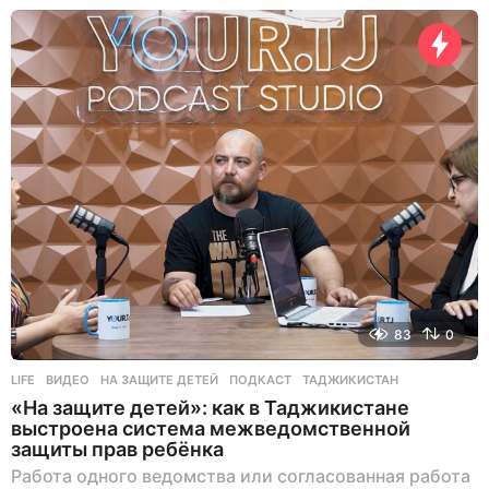
ь
н
а
з
а
д
83
0
LIFE
ВИДЕО
,
НА ЗАЩИТЕ ДЕТЕЙ
,
ПОДКАСТ
,
ТАДЖИКИСТАН
«На защите детей»: как в Таджикистане
выстроена система межведомственной
защиты прав ребёнка
Работа одного ведомства или согласованная работа