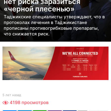
нет риска заразиться
н
«черной плесенью»
а
з
Таджикские специалисты утверждают, что в
а
протоколах лечения в Таджикистане
прописаны противогрибковые препараты,
д
что снижается риск.
5
л
е
т
н
а
з
а
д
b
5 лет назад
5
y
л
4198
просмотров
Y
е
O
т