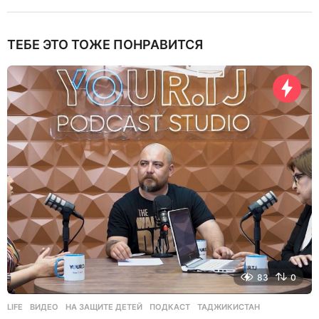
ТЕБЕ ЭТО ТОЖЕ ПОНРАВИТСЯ
83
0
LIFE
ВИДЕО
,
НА ЗАЩИТЕ ДЕТЕЙ
,
ПОДКАСТ
,
ТАДЖИКИСТАН