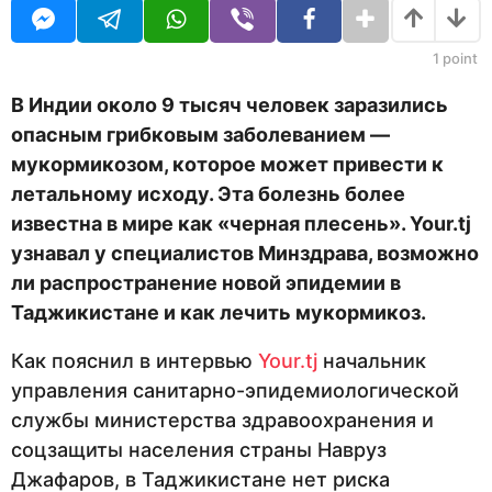
U
н
R
а
з
1
point
а
д
В Индии около 9 тысяч человек заразились
опасным грибковым заболеванием —
мукормикозом, которое может привести к
летальному исходу. Эта болезнь более
известна в мире как «черная плесень». Your.tj
узнавал у специалистов Минздрава, возможно
ли распространение новой эпидемии в
Таджикистане и как лечить мукормикоз.
Как пояснил в интервью
Your.tj
начальник
управления санитарно-эпидемиологической
службы министерства здравоохранения и
соцзащиты населения страны Навруз
Джафаров, в Таджикистане нет риска