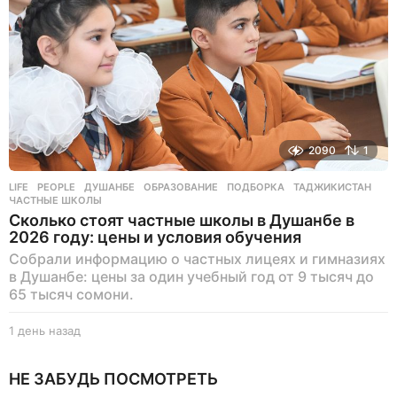
з
а
д
2090
1
LIFE
,
PEOPLE
ДУШАНБЕ
,
ОБРАЗОВАНИЕ
,
ПОДБОРКА
,
ТАДЖИКИСТАН
,
ЧАСТНЫЕ ШКОЛЫ
Сколько стоят частные школы в Душанбе в
2026 году: цены и условия обучения
Собрали информацию о частных лицеях и гимназиях
в Душанбе: цены за один учебный год от 9 тысяч до
65 тысяч сомони.
1 день назад
1
д
е
НЕ ЗАБУДЬ ПОСМОТРЕТЬ
н