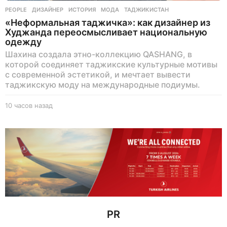
PEOPLE
ДИЗАЙНЕР
,
ИСТОРИЯ
,
МОДА
,
ТАДЖИКИСТАН
«Неформальная таджичка»: как дизайнер из
Худжанда переосмысливает национальную
одежду
Шахина создала этно-коллекцию QASHANG, в
которой соединяет таджикские культурные мотивы
с современной эстетикой, и мечтает вывести
таджикскую моду на международные подиумы.
10 часов назад
1
0
ч
а
с
о
в
н
а
з
а
д
PR