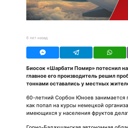
н
а
з
а
д
b
6 лет назад
6
y
л
Y
е
O
т
U
н
R
а
Биосок «Шарбати Помир» потеснил на
з
главное его производитель решил проб
а
д
тоннами оставались у местных жител
60-летний Сорбон Юноев занимается п
как попал на курсы немецкой организа
имеющихся у населения фруктов делат
Горно-Бадахшанская автономная облас