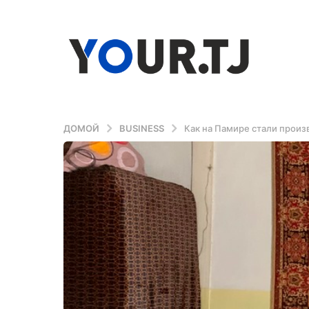
ДОМОЙ
BUSINESS
Как на Памире стали произ