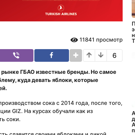
П
э
н
11841
просмотр
6
 рынке ГБАО известные бренды. Но самое
лему, куда девать яблоки, которые
ей.
роизводством сока с 2014 года, после того,
ции GIZ. На курсах обучали как из
A
ь соки.
А
ть славится своими яблоками и дикой