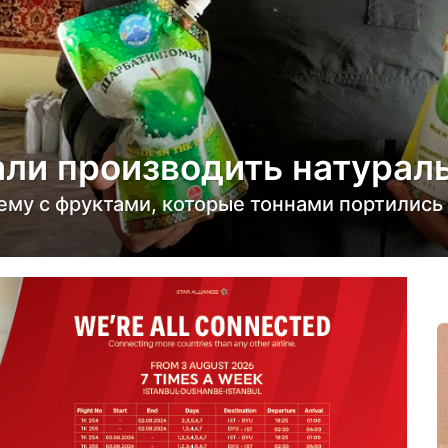
али производить натурал
у с фруктами, которые тоннами портились 