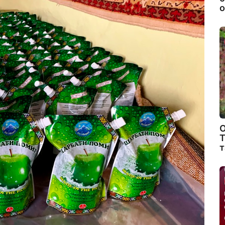
о
О
Т
т