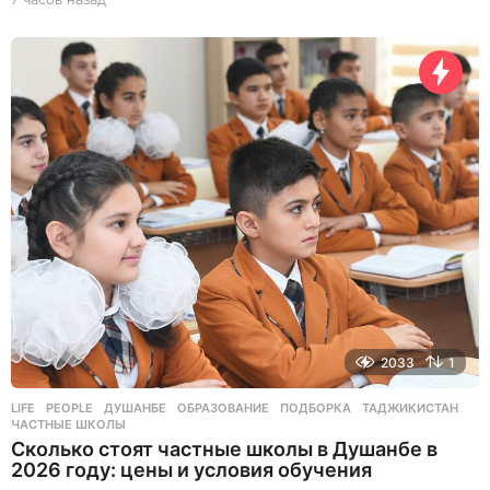
ч
а
с
о
в
н
а
з
а
д
2033
1
LIFE
,
PEOPLE
ДУШАНБЕ
,
ОБРАЗОВАНИЕ
,
ПОДБОРКА
,
ТАДЖИКИСТАН
,
ЧАСТНЫЕ ШКОЛЫ
Сколько стоят частные школы в Душанбе в
2026 году: цены и условия обучения