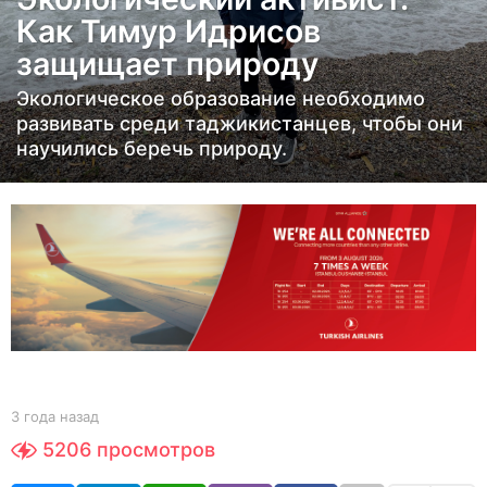
д
Как Тимур Идрисов
а
защищает природу
н
а
Экологическое образование необходимо
з
развивать среди таджикистанцев, чтобы они
научились беречь природу.
а
д
3
г
о
д
а
н
а
з
b
3 года назад
3
y
г
а
5206
просмотров
Y
о
д
O
д