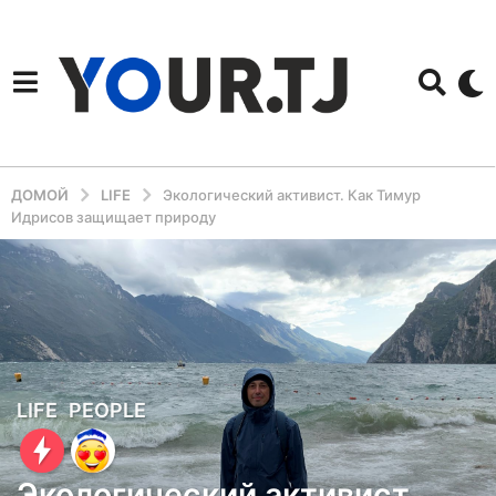
ДОМОЙ
LIFE
Экологический активист. Как Тимур
Идрисов защищает природу
3
LIFE
,
PEOPLE
г
о
Экологический активист.