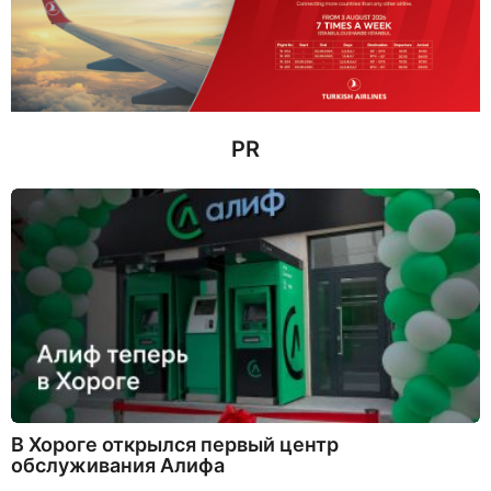
в
н
а
з
а
д
PR
В Хороге открылся первый центр
обслуживания Алифа