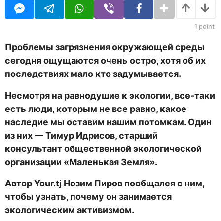
U
а
R
н
а
1
point
з
а
Проблемы загрязнения окружающей среды
д
сегодня ощущаются очень остро, хотя об их
последствиях мало кто задумывается.
Несмотря на равнодушие к экологии, все-таки
есть люди, которым не все равно, какое
наследие мы оставим нашим потомкам. Один
из них — Тимур Идрисов, старший
консультант общественной экологической
организации «Маленькая Земля».
Автор
Your
.
tj
Нозим Пиров пообщался с ним,
чтобы узнать, почему он занимается
экологическим активизмом.