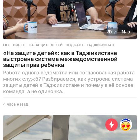
71
0
LIFE
ВИДЕО
,
НА ЗАЩИТЕ ДЕТЕЙ
,
ПОДКАСТ
,
ТАДЖИКИСТАН
«На защите детей»: как в Таджикистане
выстроена система межведомственной
защиты прав ребёнка
Работа одного ведомства или согласованная работа
многих служб? Разбираемся, как устроена система
защиты детей в Таджикистане и почему в её основе
команда, а не одиночка.
4 часа назад
4
ч
а
с
а
н
а