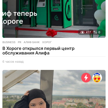
417
0
BUSINESS
,
PR
АЛИФ БАНК
,
ХОРОГ
В Хороге открылся первый центр
обслуживания Алифа
6 часов назад
6
ч
а
с
о
в
н
а
з
а
д