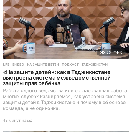
33
0
LIFE
ВИДЕО
,
НА ЗАЩИТЕ ДЕТЕЙ
,
ПОДКАСТ
,
ТАДЖИКИСТАН
«На защите детей»: как в Таджикистане
выстроена система межведомственной
защиты прав ребёнка
Работа одного ведомства или согласованная работа
многих служб? Разбираемся, как устроена система
защиты детей в Таджикистане и почему в её основе
команда, а не одиночка.
48 минут назад
4
6
м