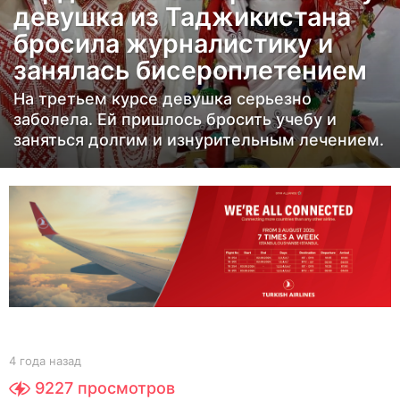
девушка из Таджикистана
а
бросила журналистику и
н
занялась бисероплетением
а
з
На третьем курсе девушка серьезно
а
заболела. Ей пришлось бросить учебу и
д
заняться долгим и изнурительным лечением.
4
г
о
д
а
н
а
з
а
b
4 года назад
4
y
г
д
9227
просмотров
Y
о