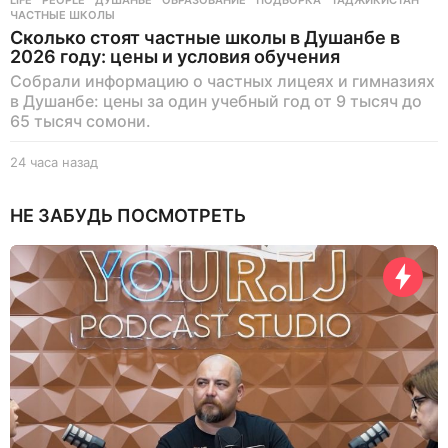
ЧАСТНЫЕ ШКОЛЫ
Сколько стоят частные школы в Душанбе в
2026 году: цены и условия обучения
Собрали информацию о частных лицеях и гимназиях
в Душанбе: цены за один учебный год от 9 тысяч до
65 тысяч сомони.
24 часа назад
2
4
ч
НЕ ЗАБУДЬ ПОСМОТРЕТЬ
а
с
а
н
а
з
а
д