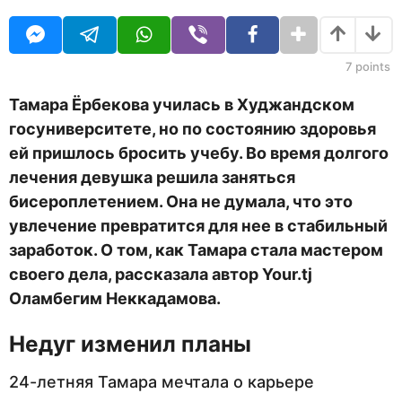
O
д
U
а
R
н
а
7
points
з
а
Тамара Ёрбекова училась в Худжандском
д
госуниверситете, но по состоянию здоровья
ей пришлось бросить учебу. Во время долгого
лечения девушка решила заняться
бисероплетением. Она не думала, что это
увлечение превратится для нее в стабильный
заработок. О том, как Тамара стала мастером
своего дела, рассказала автор Your.tj
Оламбегим Неккадамова.
Недуг изменил планы
24-летняя Тамара мечтала о карьере