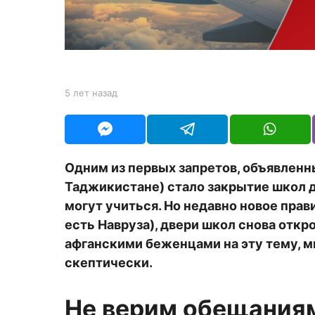
а
з
а
д
b
5 лет назад
5
y
л
Y
е
O
т
U
н
R
а
Одним из первых запретов, объявлен
з
Таджикистане) стало закрытие школ д
а
д
могут учиться. Но недавно новое прави
есть Навруза), двери школ снова откр
афганскими беженцами на эту тему, м
скептически.
Не верим обещания