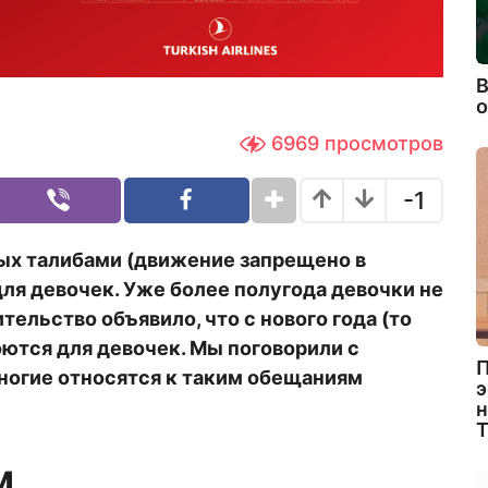
В
6969
просмотров
-1
ных талибами (движение запрещено в
ля девочек. Уже более полугода девочки не
тельство объявило, что с нового года (то
оются для девочек. Мы поговорили с
П
ногие относятся к таким обещаниям
э
н
м