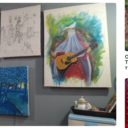
О
Т
т