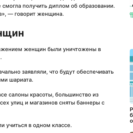
е смогла получить диплом об образовании.
в», — говорит женщина.
енщин
ражением женщин были уничтожены в
.
чально заявляли, что будут обеспечивать
ами шариата.
все салоны красоты, большинство из
ех улиц и магазинов сняты баннеры с
Р
б
о
и учиться в одном классе.