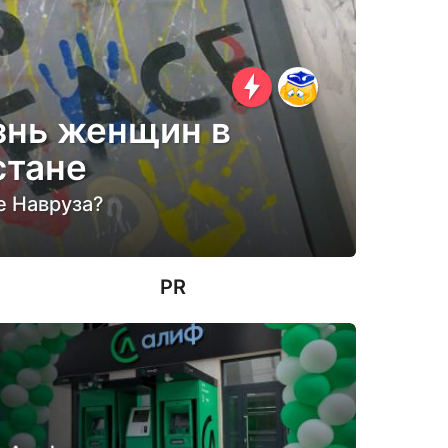
знь женщин в
стане
е Навруза?
PR