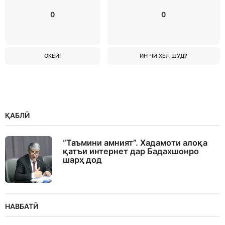
0
0
ОКЕЙ!
ИН ЧӢ ХЕЛ ШУД?
ҚАБЛӢ
“Таъмини амният”. Хадамоти алоқа
қатъи интернет дар Бадахшонро
шарҳ дод
НАВБАТӢ