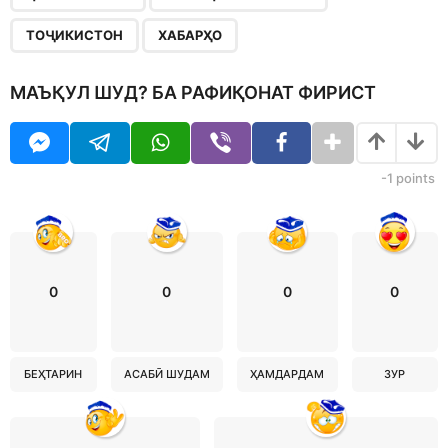
ТОҶИКИСТОН
ХАБАРҲО
МАЪҚУЛ ШУД? БА РАФИҚОНАТ ФИРИСТ
-1
points
0
0
0
0
БЕҲТАРИН
АСАБӢ ШУДАМ
ҲАМДАРДАМ
ЗУР