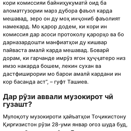
кори комиссияи байниҳукуматӣ оид ба
аломатгузории марз дубора фаъол карда
мешавад, зеро он ду моҳ инҷониб фаъолият
намекард. Мо қарор додем, ки кори ин
комиссия дар асоси протоколу қарорҳо ва бо
дарназардошти манфиатҳои ду кишвар
пайваста амалӣ карда мешавад. Боварӣ
дорам, ки гарчанде имрӯз ягон ҳуҷҷатеро низ
имзо накарда бошем, лекин сухан ва
дастфиширории мо барои амалӣ кардани ин
кор басанда аст”, – гуфт Ташиев.
Дар рӯзи аввали музокирот чӣ
гузашт?
Мулоқоту музокироти ҳайъатҳои Тоҷикистону
Қирғизистон рӯзи 28-уми январ оғоз шуда буд,