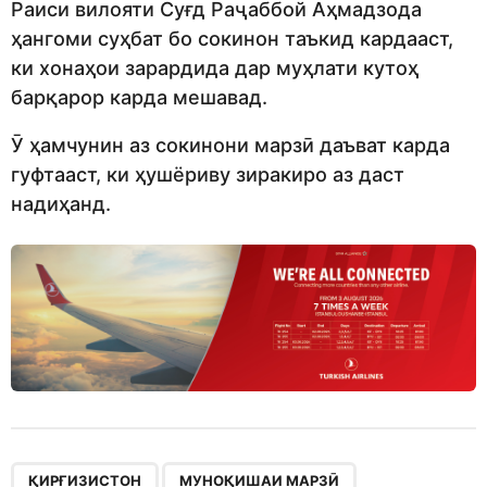
Раиси вилояти Суғд Раҷаббой Аҳмадзода
ҳангоми суҳбат бо сокинон таъкид кардааст,
ки хонаҳои зарардида дар муҳлати кутоҳ
барқарор карда мешавад.
Ӯ ҳамчунин аз сокинони марзӣ даъват карда
гуфтааст, ки ҳушёриву зиракиро аз даст
надиҳанд.
,
,
,
ҚИРҒИЗИСТОН
МУНОҚИШАИ МАРЗӢ