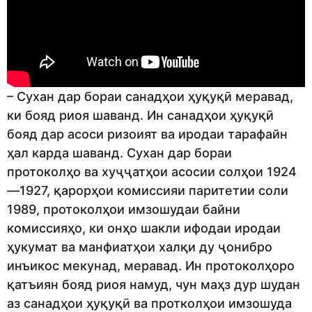
– Сухан дар бораи санадҳои ҳуқуқӣ меравад,
ки бояд риоя шаванд. Ин санадҳои ҳуқуқӣ
бояд дар асоси ризоият ва иродаи тарафайн
ҳал карда шаванд. Сухан дар бораи
протоколҳо ва хуҷҷатҳои асосии солҳои 1924
—1927, қарорҳои комиссияи паритетии соли
1989, протоколҳои имзошудаи байни
комиссияҳо, ки онҳо шакли ифодаи иродаи
ҳукумат ва манфиатҳои халқи ду ҷонибро
инъикос мекунад, меравад. Ин протоколҳоро
қатъиян бояд риоя намуд, чун маҳз дур шудан
аз санадҳои ҳуқуқӣ ва протколҳои имзошуда