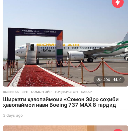
r
s
a
g
o
400
0
BUSINESS
,
LIFE
СОМОН ЭЙР
,
ТОҶИКИСТОН
,
ХАБАР
Ширкати ҳавопаймоии «Сомон Эйр» соҳиби
ҳавопаймои нави Boeing 737 MAX 8 гардид
3 days ago
3
d
a