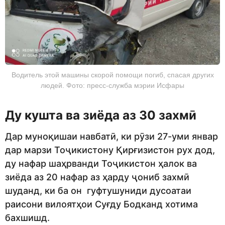
Водитель этой машины скорой помощи погиб, спасая других
людей. Фото: пресс-служба мэрии Исфары
Ду кушта ва зиёда аз 30 захмӣ
Дар муноқишаи навбатӣ, ки рӯзи 27-уми январ
дар марзи Тоҷикистону Қирғизистон рух дод,
ду нафар шаҳрванди Тоҷикистон ҳалок ва
зиёда аз 20 нафар аз ҳарду ҷониб захмӣ
шуданд, ки ба он гуфтушуниди дусоатаи
раисони вилоятҳои Суғду Бодканд хотима
бахшишд.