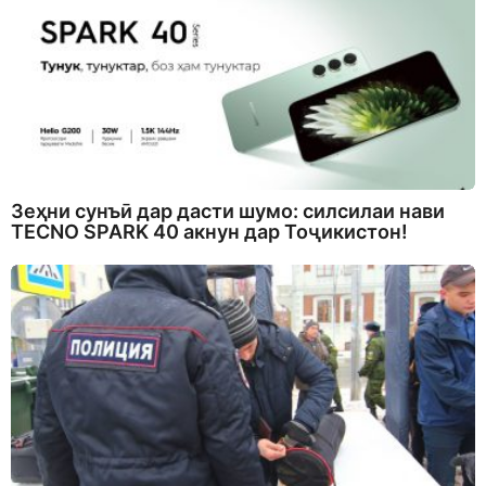
Зеҳни сунъӣ дар дасти шумо: силсилаи нави
TECNO SPARK 40 акнун дар Тоҷикистон!