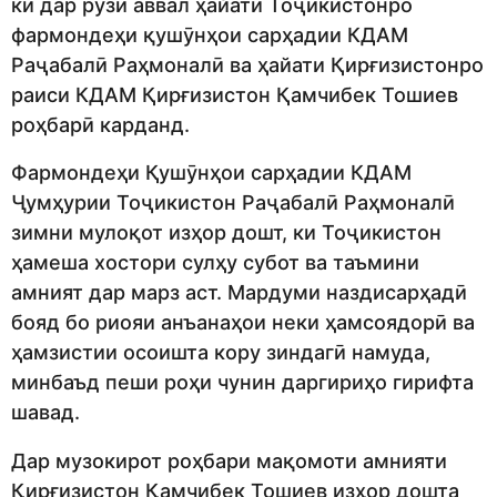
ки дар рӯзи аввал ҳайати Тоҷикистонро
фармондеҳи қушӯнҳои сарҳадии КДАМ
Раҷабалӣ Раҳмоналӣ ва ҳайати Қирғизистонро
раиси КДАМ Қирғизистон Қамчибек Тошиев
роҳбарӣ карданд.
Фармондеҳи Қушӯнҳои сарҳадии КДАМ
Ҷумҳурии Тоҷикистон Раҷабалӣ Раҳмоналӣ
зимни мулоқот изҳор дошт, ки Тоҷикистон
ҳамеша хостори сулҳу субот ва таъмини
амният дар марз аст. Мардуми наздисарҳадӣ
бояд бо риояи анъанаҳои неки ҳамсоядорӣ ва
ҳамзистии осоишта кору зиндагӣ намуда,
минбаъд пеши роҳи чунин даргириҳо гирифта
шавад.
Дар музокирот роҳбари мақомоти амнияти
Қирғизистон Қамчибек Тошиев изҳор дошта