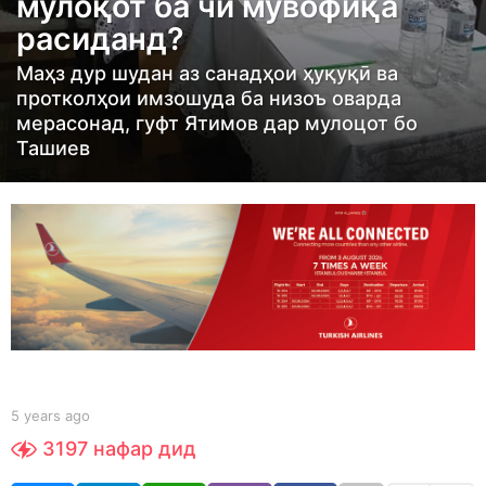
мулоқот ба чӣ мувофиқа
a
g
расиданд?
o
Маҳз дур шудан аз санадҳои ҳуқуқӣ ва
4
протколҳои имзошуда ба низоъ оварда
y
мерасонад, гуфт Ятимов дар мулоцот бо
e
Ташиев
a
r
s
a
g
o
b
5 years ago
4
y
y
3197
нафар дид
t
e
a
a