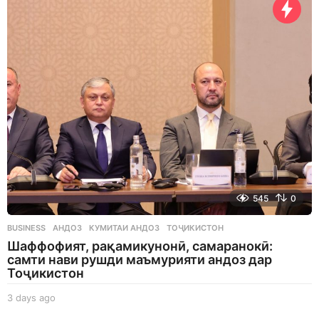
y
s
a
g
o
545
0
BUSINESS
АНДОЗ
,
КУМИТАИ АНДОЗ
,
ТОҶИКИСТОН
Шаффофият, рақамикунонӣ, самаранокӣ:
самти нави рушди маъмурияти андоз дар
Тоҷикистон
3 days ago
3
d