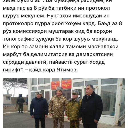
хеле муҳим аст. Ба мувофиқа расидем, ки
маҳз пас аз 8 рӯз ба татбиқи ин протокол
шурӯъ мекунем. Нуқтаҳои имзошудаи ин
протоколро пурра риоя хоҳем кард. Баъд аз 8
рӯз комиссияҳои муштарак оид ба корҳои
топографию ҳуқуқӣ ба кор шуруъ мекунанд.
Ин кор то замони ҳалли тамоми масъалаҳои
марбут ба делимитатсия ва демаркатсияи
сарҳади давлатӣ, пайваста сурат хоҳад
гирифт”, – қайд кард Ятимов.