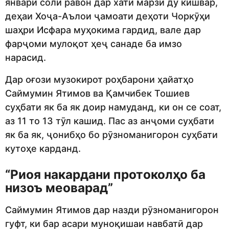
январи соли равон дар хати марзи ду кишвар,
деҳаи Хоҷа-Аълои ҷамоати деҳоти Чоркӯҳи
шаҳри Исфара муҳокима гардид, вале дар
фарҷоми мулоқот ҳеҷ санаде ба имзо
нарасид.
Дар оғози музокирот роҳбарони ҳайатҳо
Саймумин Ятимов ва Қамчибек Тошиев
суҳбати як ба як доир намуданд, ки он се соат,
аз 11 то 13 тӯл кашид. Пас аз анҷоми суҳбати
як ба як, ҷонибҳо бо рӯзноманигорон суҳбати
кутоҳе карданд.
“Риоя накардани протоколҳо ба
низоъ меоварад”
Саймумин Ятимов дар назди рӯзноманигорон
гуфт, ки бар асари муноқишаи навбатӣ дар