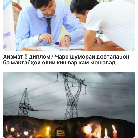
Хизмат ё диплом? Чаро шумораи довталабон
ба мактабҳои олии кишвар кам мешавад