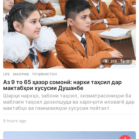
219
0
LIFE
МАОРИФ
,
ТОҶИКИСТОН
Аз 9 то 65 ҳазор сомонӣ: нархи таҳсил дар
мактабҳои хусусии Душанбе
Шарҳи нархҳо, забони таҳсил, хизматрасониҳои ба
маблағи таҳсил дохилшуда ва хароҷоти иловагӣ дар
мактабҳо ва гимназияҳои хусусии пойтахт.
9 hours ago
9
h
o
u