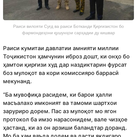
Раиси вилояти Суғд ва раиси Ботканди Қирғизистон бо
фармондеҳони қушунҳои сарҳадии ду кишвар
Раиси кумитаи давлатии амнияти миллии
Тоҷикистон ҳамчунин иброз дошт, ки онҳо бо
ҳамтои қирғизи худ дар наздиктарин фурсат
боз мулоқот ва кори комиссияро баррасӣ
мекунанд.
“Ба мувофиқа расидем, ки барои ҳалли
масъалахо имконият ва тамоми шартхои
заруриро дорем. Пас аз мулоқот мо ягон
протокол ба имзо нарасонидем, вале чизҳое
ҳастанд, ки аз он арзиши баландтар доранд.
Мо ба ҳам ваъда додем ва дасти якдигаро