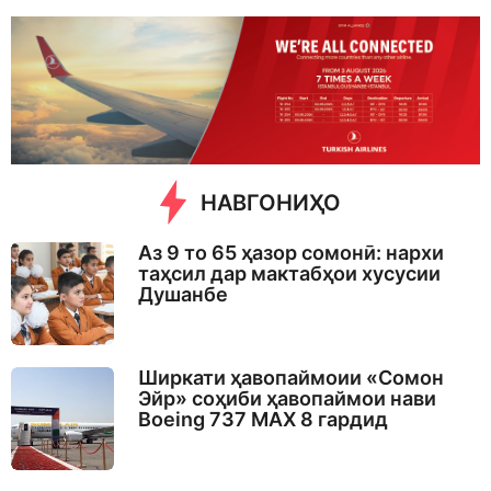
a
y
s
a
g
o
НАВГОНИҲО
Аз 9 то 65 ҳазор сомонӣ: нархи
таҳсил дар мактабҳои хусусии
Душанбе
Ширкати ҳавопаймоии «Сомон
Эйр» соҳиби ҳавопаймои нави
Boeing 737 MAX 8 гардид