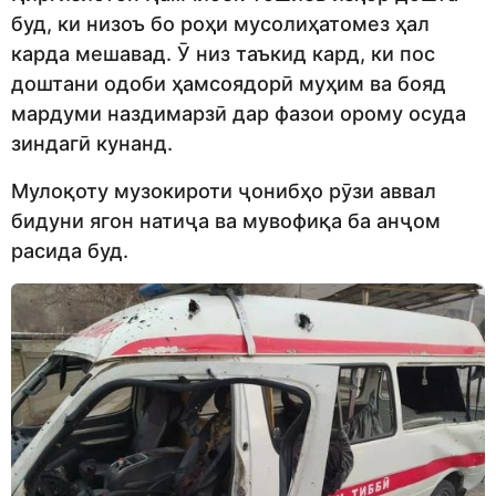
буд, ки низоъ бо роҳи мусолиҳатомез ҳал
карда мешавад. Ӯ низ таъкид кард, ки пос
доштани одоби ҳамсоядорӣ муҳим ва бояд
мардуми наздимарзӣ дар фазои орому осуда
зиндагӣ кунанд.
Мулоқоту музокироти ҷонибҳо рӯзи аввал
бидуни ягон натиҷа ва мувофиқа ба анҷом
расида буд.