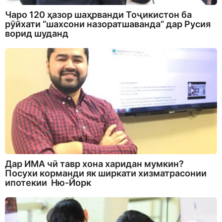
Чаро 120 ҳазор шаҳрванди Тоҷикистон ба
рӯйхати “шахсони назоратшаванда” дар Русия
ворид шуданд
Дар ИМА чӣ тавр хона харидан мумкин?
Посухи корманди як ширкати хизматрасонии
ипотекии Ню-Йорк