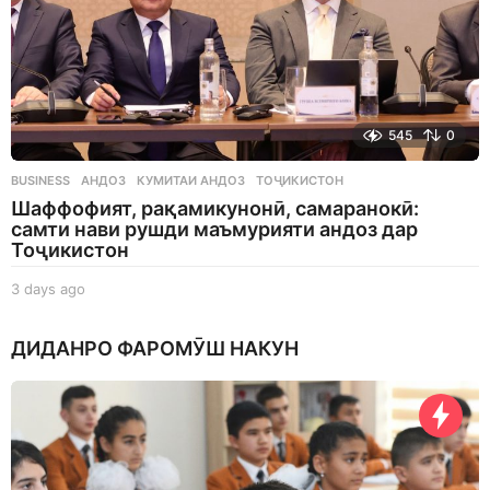
545
0
BUSINESS
АНДОЗ
,
КУМИТАИ АНДОЗ
,
ТОҶИКИСТОН
Шаффофият, рақамикунонӣ, самаранокӣ:
самти нави рушди маъмурияти андоз дар
Тоҷикистон
3 days ago
3
d
a
ДИДАНРО ФАРОМӮШ НАКУН
y
s
a
g
o