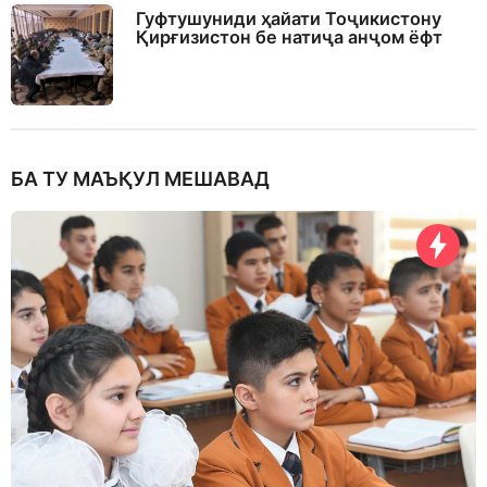
Гуфтушуниди ҳайати Тоҷикистону
Қирғизистон бе натиҷа анҷом ёфт
БА ТУ МАЪҚУЛ МЕШАВАД