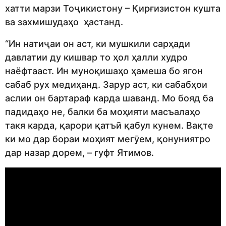
хатти марзи Тоҷикистону – Қирғизистон кушта
ва захмишудаҳо ҳастанд.
“Ин натиҷаи он аст, ки мушкили сарҳади
давлатии ду кишвар то ҳол ҳалли худро
наёфтааст. Ин муноқишаҳо ҳамеша бо ягон
сабаб рух медиҳанд. Зарур аст, ки сабабҳои
аслии он бартараф карда шаванд. Мо бояд ба
падидаҳо не, балки ба моҳияти масъалаҳо
такя карда, қарори қатъӣ қабул кунем. Вақте
ки мо дар бораи моҳият мегӯем, қонуниятро
дар назар дорем, – гуфт Ятимов.