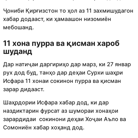
Ҷониби Қирғизстон то ҳол аз 11 захмишудагон
хабар додааст, ки ҳамаашон низомиён
мебошанд.
11 хона пурра ва қисман хароб
шуданд
Дар натиҷаи даргириҳо дар марз, ки 27 январ
рух дод буд, танҳо дар деҳаи Сурхи шаҳри
Исфара 11 хонаи сокинон пурра ва қисман
зарар дидааст.
Шаҳрдории Исфара хабар дод, ки дар
наздиктарин фурсат аз шумораи хонаҳои
зарардидаи сокинони деҳаи Хоҷаи Аъло ва
Сомониён хабар хоҳанд дод.