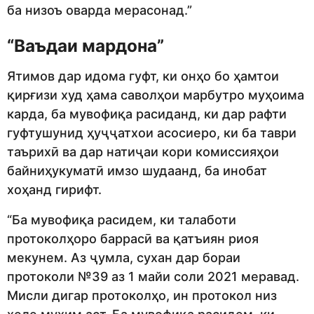
ба низоъ оварда мерасонад.”
“Ваъдаи мардона”
Ятимов дар идома гуфт, ки онҳо бо ҳамтои
қирғизи худ ҳама саволҳои марбутро муҳоима
карда, ба мувофиқа расиданд, ки дар рафти
гуфтушунид ҳуҷҷатхои асосиеро, ки ба таври
таърихӣ ва дар натиҷаи кори комиссияҳои
байниҳукуматӣ имзо шудаанд, ба инобат
хоҳанд гирифт.
“Ба мувофиқа расидем, ки талаботи
протоколҳоро баррасӣ ва қатъиян риоя
мекунем. Аз ҷумла, сухан дар бораи
протоколи №39 аз 1 майи соли 2021 меравад.
Мисли дигар протоколҳо, ин протокол низ