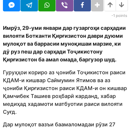
j
r
e
s
d
a
-1
points
i
g
t
o
Имрӯз, 29-уми январи дар гузаргоҳи сарҳадии
o
вилояти Ботканти Қирғизистон даври дуюми
r
мулоқот ва баррасии муноқишаи марзие, ки
дӯ руз пеш дар сарҳади Тоҷикистону
Қирғизистон ба амал омада, баргузор шуд.
Гуруҳҳои кориро аз ҷониби Тоҷикистон раиси
КДАМ-и кишвар Саймумин Ятимов ва аз
ҷониби Қирғизистон раиси КДАМ-и он кишвар
Қамчибек Ташиев роҳбарӣ карданд, хабар
медиҳад хадамоти матбуотии раиси вилояти
Суғд.
Дар мулоқот вазъи баамаломадаи рӯзи 27