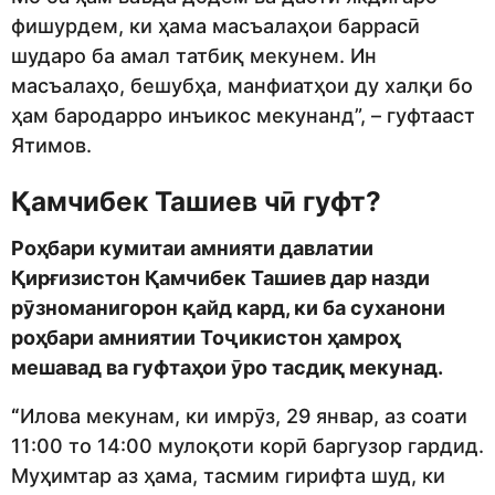
фишурдем, ки ҳама масъалаҳои баррасӣ
шударо ба амал татбиқ мекунем. Ин
масъалаҳо, бешубҳа, манфиатҳои ду халқи бо
ҳам бародарро инъикос мекунанд”, – гуфтааст
Ятимов.
Қамчибек Ташиев чӣ гуфт?
Роҳбари кумитаи амнияти давлатии
Қирғизистон Қамчибек Ташиев дар назди
рӯзноманигорон қайд кард, ки ба суханони
роҳбари амниятии Тоҷикистон ҳамроҳ
мешавад ва гуфтаҳои ӯро тасдиқ мекунад.
“
Илова мекунам, ки имрӯз, 29 январ, аз соати
11:00 то 14:00 мулоқоти корӣ баргузор гардид.
Муҳимтар аз ҳама, тасмим гирифта шуд, ки