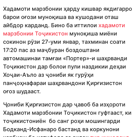
Хадамоти марзбонии ҳарду кишвар якдигарро
барои оғози муноқиша ва кушодани оташ
айбдор карданд. Бино ба иттилои
хадамоти
марзбонии Тоҷикистон
муноқиша миёни
сокинон рӯзи 27-уми январ, тахминан соати
17:20 пас аз маҷбуран боздоштани
автомашинаи тамғаи «Портер»-и шаҳрванди
Тоҷикистон дар болои пули наздикии деҳаи
Хоҷаи-Аъло аз ҷониби як гурӯҳи
панҷоҳнафараи шаҳрвандони Қирғизистон
оғоз шудааст.
Ҷониби Қирғизистон дар ҷавоб ба изҳороти
Хадамоти марзбонии Тоҷикистон гуфтааст, ки
тоҷикистониён бо санг роҳи мошингарди
Бодканд-Исфанаро бастанд ва коркунони