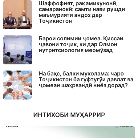
Шаффофият, рақамикунонӣ,
самаранокӣ: самти нави рушди
маъмурияти андоз дар
Тоҷикистон
Барои солимии ҷомеа. Қиссаи
ҷавони тоҷик, ки дар Олмон
нутритсиология меомӯзад
На баҳс, балки муколама: чаро
Тоҷикистон ба гуфтугӯи давлат ва
ҷомеаи шаҳрвандӣ ниёз дорад?
ИНТИХОБИ МУҲАРРИР