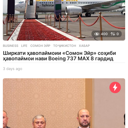
400
0
BUSINESS
,
LIFE
СОМОН ЭЙР
,
ТОҶИКИСТОН
,
ХАБАР
Ширкати ҳавопаймоии «Сомон Эйр» соҳиби
ҳавопаймои нави Boeing 737 MAX 8 гардид
3 days ago
3
d
a
y
s
a
g
o