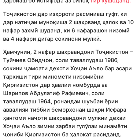
ҳарбиаш бо истифода аз силоҳ
тир кушоданд.
Тоҷикистон дар изҳороти расмииаш гуфт, ки
дар натиҷаи муноқиша 2 шаҳрванд ҳалок ва 10
нафар захмӣ шуданд, ки 6 нафарашон низомӣ
ва 4 нафари дигар сокинони мулкӣ.
Ҳамчунин, 2 нафар шаҳрвандони Тоҷикистон –
Туйчиев Обидҷон, соли таваллудаш 1986,
сокини ҷамоати деҳоти Хоҷаи Аъло бар асари
таркиши тири миномети низомиёни
Қирғизистон дар ҳавлии номбурда ва
Шарипов Абдулатиф Рафиевич, соли
таваллудаш 1964, ронандаи шуъбаи ёрии
аввалияи тиббии беморхонаи шаҳри Исфара
ҳангоми наҷоти шаҳрвандони мулкии деҳаи
Хоҷаи Аъло зимни зарбаи гулӯлаи минамёти
ҷониби Қирғизистон ба ҳалокат расиданд.