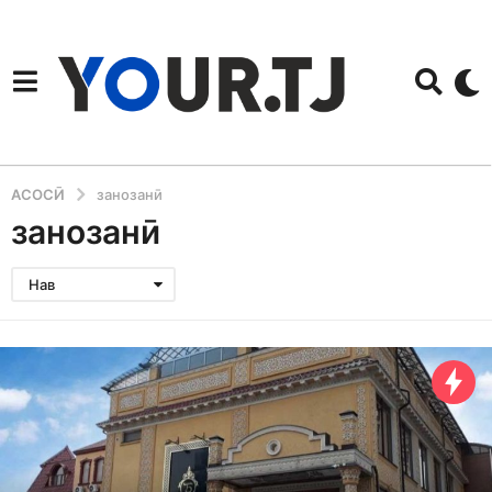
АСОСӢ
занозанӣ
занозанӣ
Нав