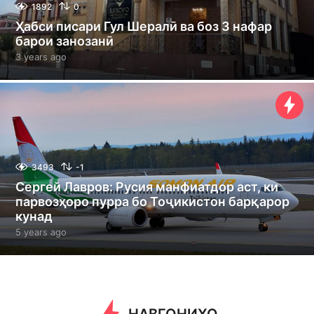
1892
0
Ҳабси писари Гул Шералӣ ва боз 3 нафар
барои занозанӣ
3 years ago
3
y
e
a
r
s
a
g
o
3493
-1
Сергей Лавров: Русия манфиатдор аст, ки
парвозҳоро пурра бо Тоҷикистон барқарор
кунад
5 years ago
5
y
e
a
r
s
a