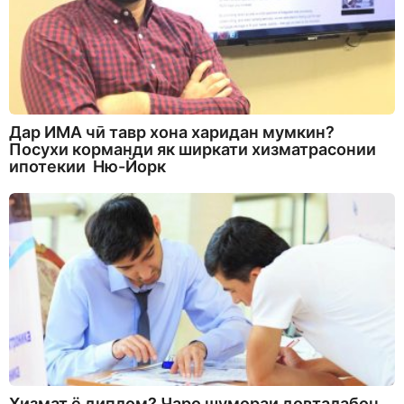
Дар ИМА чӣ тавр хона харидан мумкин?
Посухи корманди як ширкати хизматрасонии
ипотекии Ню-Йорк
Хизмат ё диплом? Чаро шумораи довталабон