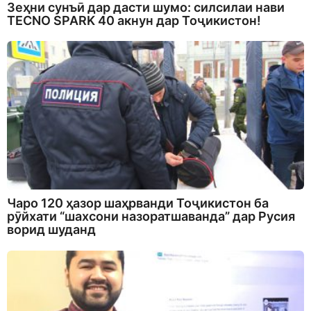
Зеҳни сунъӣ дар дасти шумо: силсилаи нави
TECNO SPARK 40 акнун дар Тоҷикистон!
Чаро 120 ҳазор шаҳрванди Тоҷикистон ба
рӯйхати “шахсони назоратшаванда” дар Русия
ворид шуданд