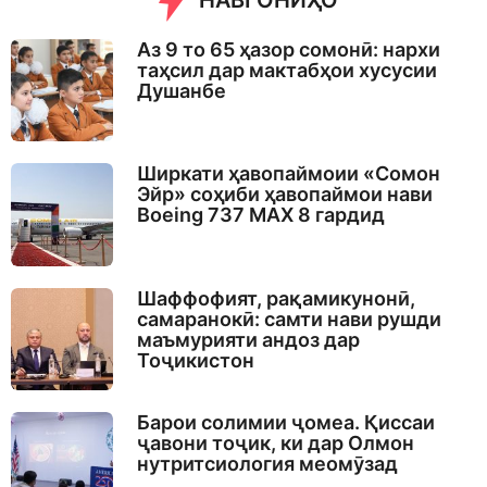
НАВГОНИҲО
g
o
Аз 9 то 65 ҳазор сомонӣ: нархи
таҳсил дар мактабҳои хусусии
Душанбе
Ширкати ҳавопаймоии «Сомон
Эйр» соҳиби ҳавопаймои нави
Boeing 737 MAX 8 гардид
Шаффофият, рақамикунонӣ,
самаранокӣ: самти нави рушди
маъмурияти андоз дар
Тоҷикистон
Барои солимии ҷомеа. Қиссаи
ҷавони тоҷик, ки дар Олмон
нутритсиология меомӯзад