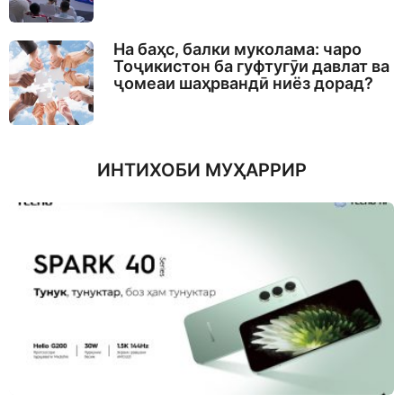
На баҳс, балки муколама: чаро
Тоҷикистон ба гуфтугӯи давлат ва
ҷомеаи шаҳрвандӣ ниёз дорад?
ИНТИХОБИ МУҲАРРИР