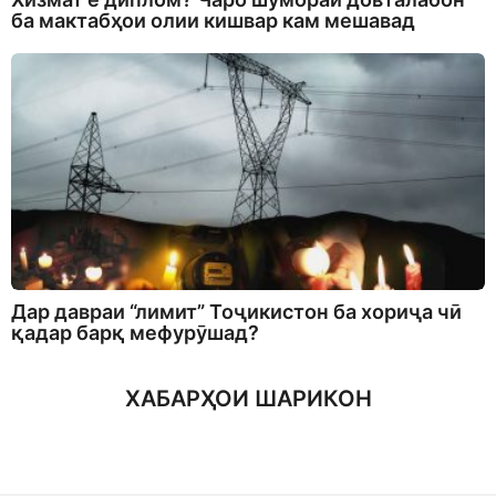
ба мактабҳои олии кишвар кам мешавад
Дар давраи “лимит” Тоҷикистон ба хориҷа чӣ
қадар барқ мефурӯшад?
ХАБАРҲОИ ШАРИКОН