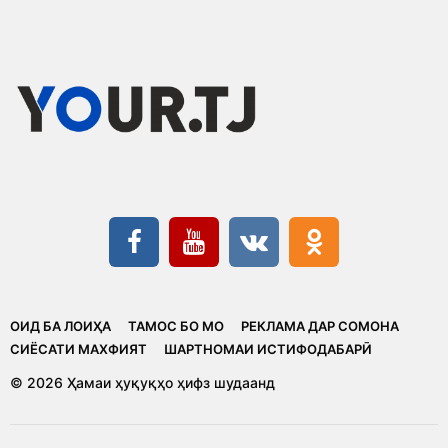
ОИД БА ЛОИҲА
ТАМОС БО МО
РЕКЛАМА ДАР СОМОНА
CИЁСАТИ МАХФИЯТ
ШАРТНОМАИ ИСТИФОДАБАРӢ
© 2026 Ҳамаи ҳуқуқҳо ҳифз шудаанд