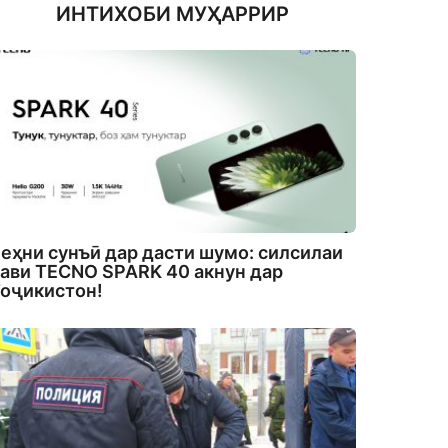
ИНТИХОБИ МУҲАРРИР
еҳни сунъӣ дар дасти шумо: силсилаи
ави TECNO SPARK 40 акнун дар
оҷикистон!