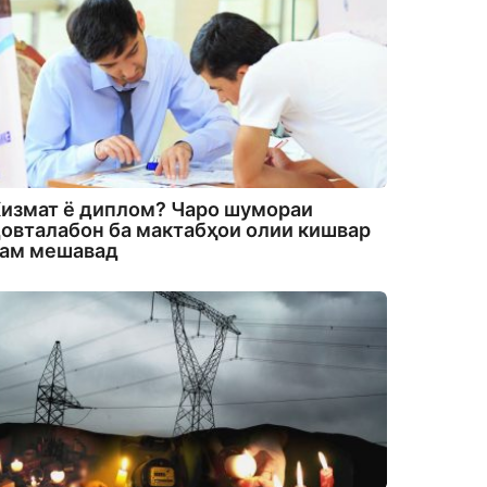
измат ё диплом? Чаро шумораи
овталабон ба мактабҳои олии кишвар
кам мешавад