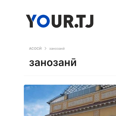
АСОСӢ
занозанӣ
занозанӣ