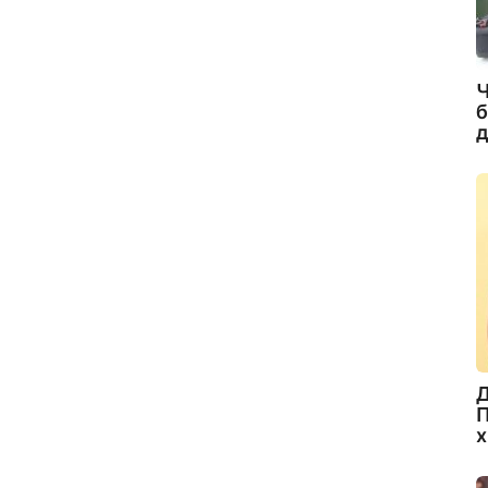
Ч
б
д
Д
П
х