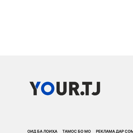
ОИД БА ЛОИҲА
ТАМОС БО МО
РЕКЛАМА ДАР СО