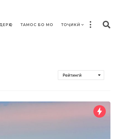
ДЕРҲО
ТАМОС БО МО
ТОҶИКӢ
Рейтингӣ