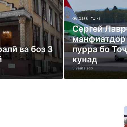
3488
-1
Сергей Лавр
манфиатдор 
алӣ ва боз 3
пурра бо То
ӣ
кунад
5 years ago
5
y
e
a
r
s
a
g
o