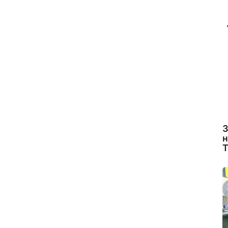
З
н
Т