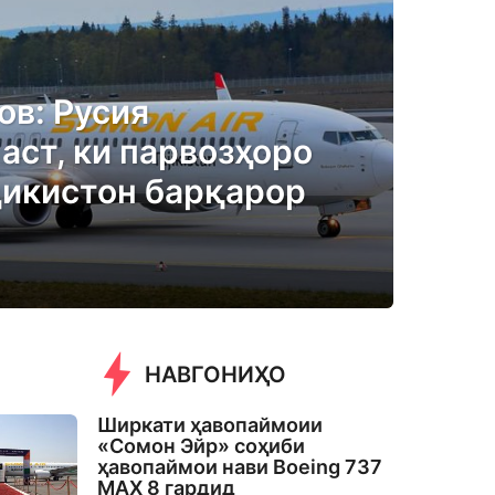
ов: Русия
аст, ки парвозҳоро
ҷикистон барқарор
НАВГОНИҲО
Ширкати ҳавопаймоии
«Сомон Эйр» соҳиби
ҳавопаймои нави Boeing 737
MAX 8 гардид