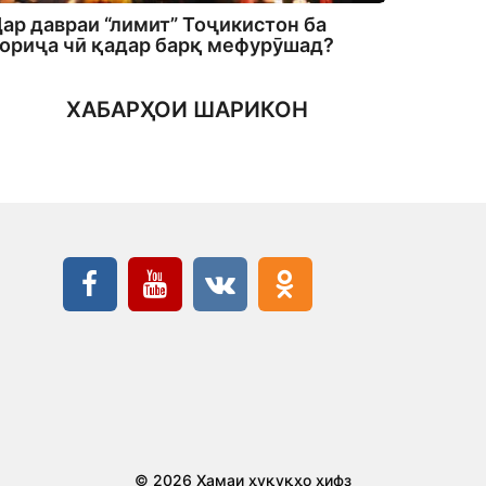
ар давраи “лимит” Тоҷикистон ба
ориҷа чӣ қадар барқ мефурӯшад?
ХАБАРҲОИ ШАРИКОН
© 2026 Ҳамаи ҳуқуқҳо ҳифз