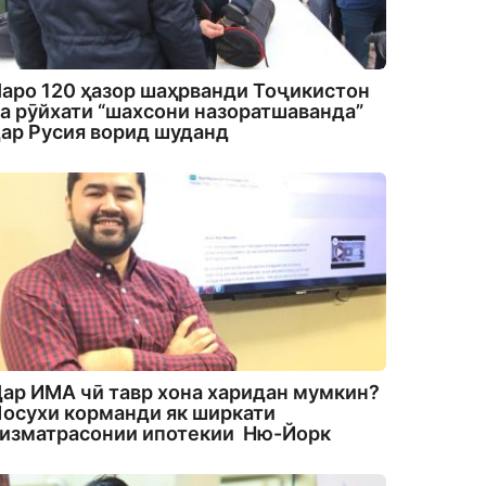
аро 120 ҳазор шаҳрванди Тоҷикистон
а рӯйхати “шахсони назоратшаванда”
ар Русия ворид шуданд
ар ИМА чӣ тавр хона харидан мумкин?
осухи корманди як ширкати
изматрасонии ипотекии Ню-Йорк