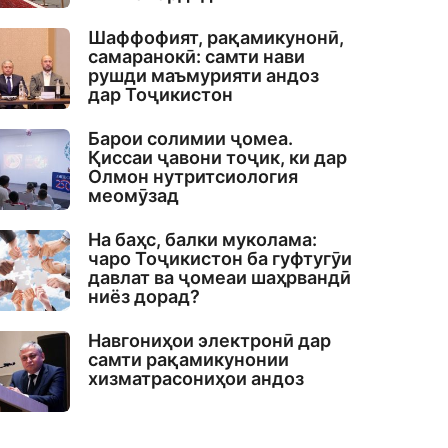
Шаффофият, рақамикунонӣ,
самаранокӣ: самти нави
рушди маъмурияти андоз
дар Тоҷикистон
Барои солимии ҷомеа.
Қиссаи ҷавони тоҷик, ки дар
Олмон нутритсиология
меомӯзад
На баҳс, балки муколама:
чаро Тоҷикистон ба гуфтугӯи
давлат ва ҷомеаи шаҳрвандӣ
ниёз дорад?
Навгониҳои электронӣ дар
самти рақамикунонии
хизматрасониҳои андоз