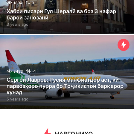
1894
0
Ҳабси писари Гул Шералӣ ва боз 3 нафар
барои занозанӣ
3 years ago
3
y
e
a
r
s
a
g
o
3493
-1
Сергей Лавров: Русия манфиатдор аст, ки
парвозҳоро пурра бо Тоҷикистон барқарор
кунад
5 years ago
5
y
e
a
r
s
a