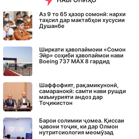
НАВГОНИҲО
g
o
Аз 9 то 65 ҳазор сомонӣ: нархи
таҳсил дар мактабҳои хусусии
Душанбе
Ширкати ҳавопаймоии «Сомон
Эйр» соҳиби ҳавопаймои нави
Boeing 737 MAX 8 гардид
Шаффофият, рақамикунонӣ,
самаранокӣ: самти нави рушди
маъмурияти андоз дар
Тоҷикистон
Барои солимии ҷомеа. Қиссаи
ҷавони тоҷик, ки дар Олмон
нутритсиология меомӯзад