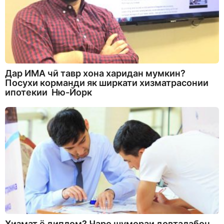
Дар ИМА чӣ тавр хона харидан мумкин?
Посухи корманди як ширкати хизматрасонии
ипотекии Ню-Йорк
Хизмат ё диплом? Чаро шумораи довталабон