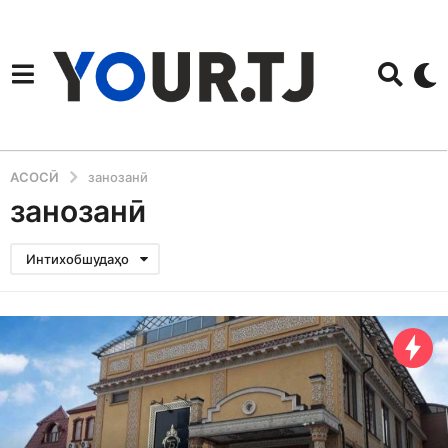
АСОСӢ
занозанӣ
занозанӣ
Интихобшудаҳо