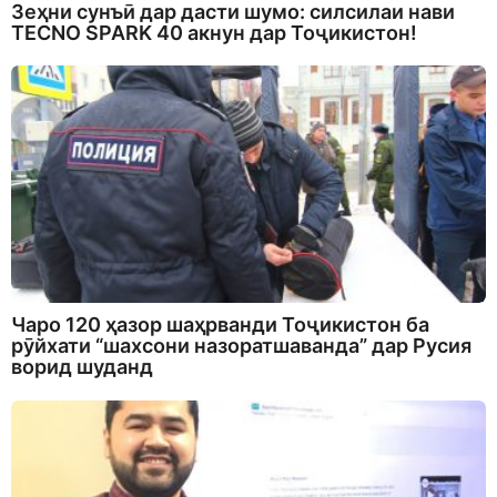
Зеҳни сунъӣ дар дасти шумо: силсилаи нави
TECNO SPARK 40 акнун дар Тоҷикистон!
Чаро 120 ҳазор шаҳрванди Тоҷикистон ба
рӯйхати “шахсони назоратшаванда” дар Русия
ворид шуданд