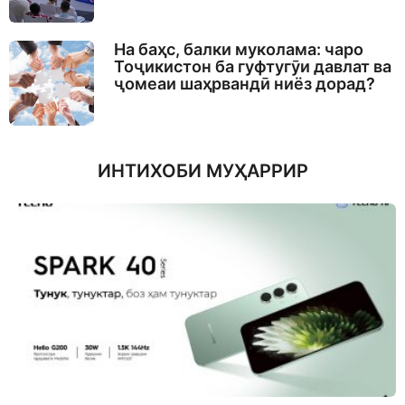
На баҳс, балки муколама: чаро
Тоҷикистон ба гуфтугӯи давлат ва
ҷомеаи шаҳрвандӣ ниёз дорад?
ИНТИХОБИ МУҲАРРИР