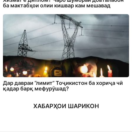
ба мактабҳои олии кишвар кам мешавад
Дар давраи “лимит” Тоҷикистон ба хориҷа чӣ
қадар барқ мефурӯшад?
ХАБАРҲОИ ШАРИКОН