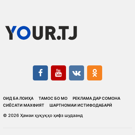
ОИД БА ЛОИҲА
ТАМОС БО МО
РЕКЛАМА ДАР СОМОНА
CИЁСАТИ МАХФИЯТ
ШАРТНОМАИ ИСТИФОДАБАРӢ
© 2026 Ҳамаи ҳуқуқҳо ҳифз шудаанд