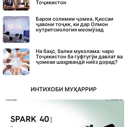
Тоҷикистон
Барои солимии ҷомеа. Қиссаи
ҷавони тоҷик, ки дар Олмон
нутритсиология меомӯзад
На баҳс, балки муколама: чаро
Тоҷикистон ба гуфтугӯи давлат ва
ҷомеаи шаҳрвандӣ ниёз дорад?
ИНТИХОБИ МУҲАРРИР