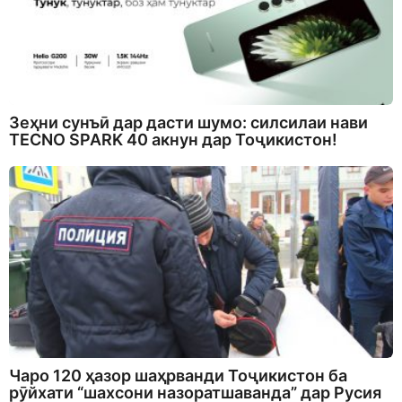
Зеҳни сунъӣ дар дасти шумо: силсилаи нави
TECNO SPARK 40 акнун дар Тоҷикистон!
Чаро 120 ҳазор шаҳрванди Тоҷикистон ба
рӯйхати “шахсони назоратшаванда” дар Русия