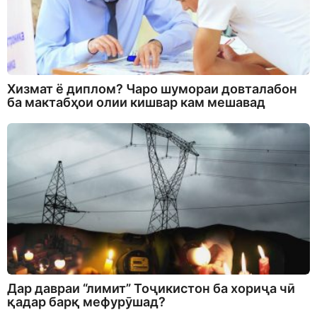
Хизмат ё диплом? Чаро шумораи довталабон
ба мактабҳои олии кишвар кам мешавад
Дар давраи “лимит” Тоҷикистон ба хориҷа чӣ
қадар барқ мефурӯшад?