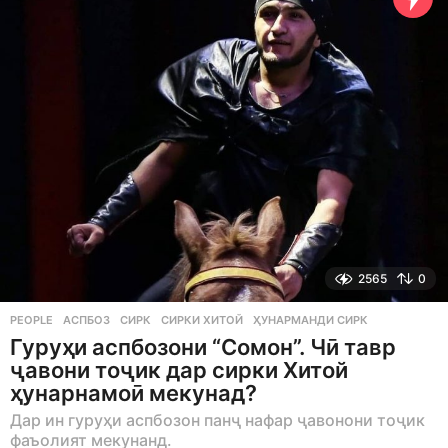
g
o
2565
0
PEOPLE
АСПБОЗ
,
СИРК
,
СИРКИ ХИТОЙ
,
ҲУНАРМАНДИ СИРК
Гуруҳи аспбозони “Сомон”. Чӣ тавр
ҷавони тоҷик дар сирки Хитой
ҳунарнамоӣ мекунад?
Дар ин гуруҳи аспбозон панҷ нафар ҷавонони тоҷик
фаъолият мекунанд.