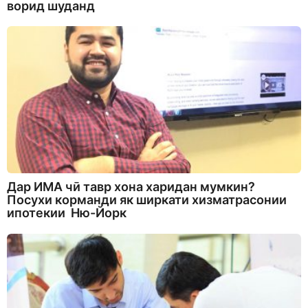
ворид шуданд
Дар ИМА чӣ тавр хона харидан мумкин?
Посухи корманди як ширкати хизматрасонии
ипотекии Ню-Йорк