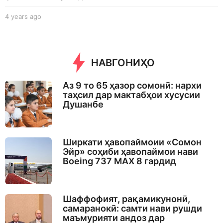
4 years ago
4
y
e
a
r
НАВГОНИҲО
s
a
g
Аз 9 то 65 ҳазор сомонӣ: нархи
o
таҳсил дар мактабҳои хусусии
Душанбе
Ширкати ҳавопаймоии «Сомон
Эйр» соҳиби ҳавопаймои нави
Boeing 737 MAX 8 гардид
Шаффофият, рақамикунонӣ,
самаранокӣ: самти нави рушди
маъмурияти андоз дар