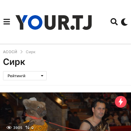
АСОСӢ
Сирк
Сирк
Рейтингӣ
3905
0