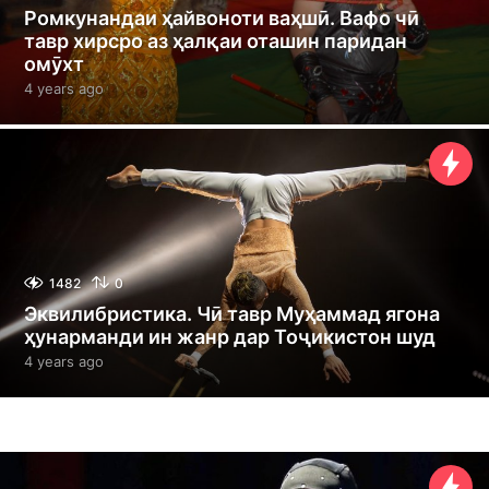
Ромкунандаи ҳайвоноти ваҳшӣ. Вафо чӣ
тавр хирсро аз ҳалқаи оташин паридан
омӯхт
4 years ago
4
y
e
a
r
s
a
g
o
1482
0
Эквилибристика. Чӣ тавр Муҳаммад ягона
ҳунарманди ин жанр дар Тоҷикистон шуд
4 years ago
4
y
e
a
r
s
a