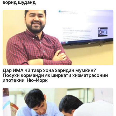
ворид шуданд
Дар ИМА чӣ тавр хона харидан мумкин?
Посухи корманди як ширкати хизматрасонии
ипотекии Ню-Йорк