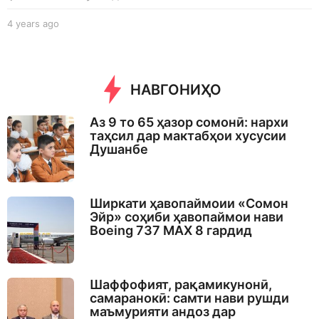
4 years ago
4
y
e
a
r
НАВГОНИҲО
s
a
g
Аз 9 то 65 ҳазор сомонӣ: нархи
o
таҳсил дар мактабҳои хусусии
Душанбе
Ширкати ҳавопаймоии «Сомон
Эйр» соҳиби ҳавопаймои нави
Boeing 737 MAX 8 гардид
Шаффофият, рақамикунонӣ,
самаранокӣ: самти нави рушди
маъмурияти андоз дар