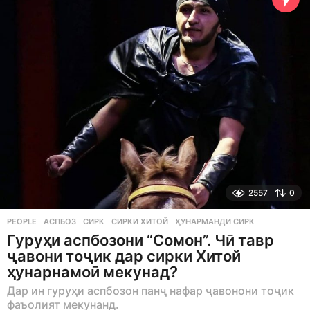
g
o
2557
0
PEOPLE
АСПБОЗ
,
СИРК
,
СИРКИ ХИТОЙ
,
ҲУНАРМАНДИ СИРК
Гуруҳи аспбозони “Сомон”. Чӣ тавр
ҷавони тоҷик дар сирки Хитой
ҳунарнамоӣ мекунад?
Дар ин гуруҳи аспбозон панҷ нафар ҷавонони тоҷик
фаъолият мекунанд.