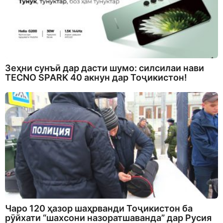
Зеҳни сунъӣ дар дасти шумо: силсилаи нави
TECNO SPARK 40 акнун дар Тоҷикистон!
Чаро 120 ҳазор шаҳрванди Тоҷикистон ба
рӯйхати “шахсони назоратшаванда” дар Русия