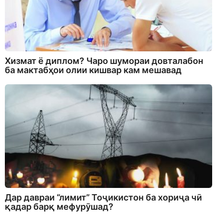
Хизмат ё диплом? Чаро шумораи довталабон
ба мактабҳои олии кишвар кам мешавад
Дар давраи “лимит” Тоҷикистон ба хориҷа чӣ
қадар барқ мефурӯшад?