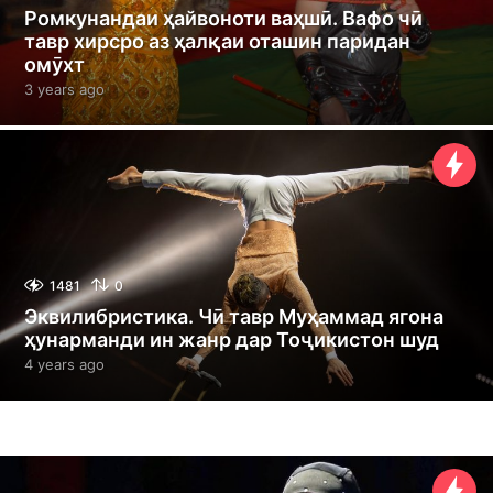
Ромкунандаи ҳайвоноти ваҳшӣ. Вафо чӣ
тавр хирсро аз ҳалқаи оташин паридан
омӯхт
3 years ago
3
y
e
a
r
s
a
g
o
1481
0
Эквилибристика. Чӣ тавр Муҳаммад ягона
ҳунарманди ин жанр дар Тоҷикистон шуд
4 years ago
4
y
e
a
r
s
a