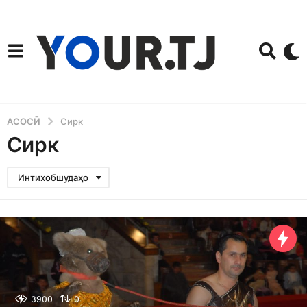
АСОСӢ
Сирк
Сирк
Интихобшудаҳо
3900
0