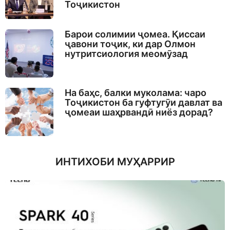
Тоҷикистон
Барои солимии ҷомеа. Қиссаи
ҷавони тоҷик, ки дар Олмон
нутритсиология меомӯзад
На баҳс, балки муколама: чаро
Тоҷикистон ба гуфтугӯи давлат ва
ҷомеаи шаҳрвандӣ ниёз дорад?
ИНТИХОБИ МУҲАРРИР