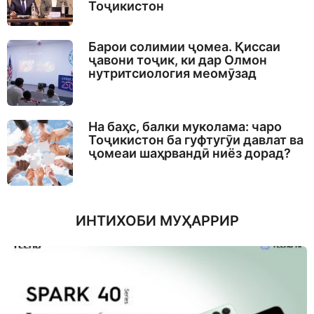
Тоҷикистон
Барои солимии ҷомеа. Қиссаи
ҷавони тоҷик, ки дар Олмон
нутритсиология меомӯзад
На баҳс, балки муколама: чаро
Тоҷикистон ба гуфтугӯи давлат ва
ҷомеаи шаҳрвандӣ ниёз дорад?
ИНТИХОБИ МУҲАРРИР