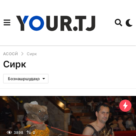
АСОСӢ
Сирк
Сирк
Бознашршудаҳо
3898
0