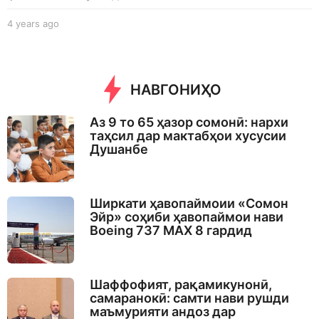
4 years ago
4
y
e
a
r
НАВГОНИҲО
s
a
g
Аз 9 то 65 ҳазор сомонӣ: нархи
o
таҳсил дар мактабҳои хусусии
Душанбе
Ширкати ҳавопаймоии «Сомон
Эйр» соҳиби ҳавопаймои нави
Boeing 737 MAX 8 гардид
Шаффофият, рақамикунонӣ,
самаранокӣ: самти нави рушди
маъмурияти андоз дар