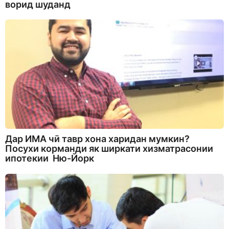
ворид шуданд
Дар ИМА чӣ тавр хона харидан мумкин?
Посухи корманди як ширкати хизматрасонии
ипотекии Ню-Йорк