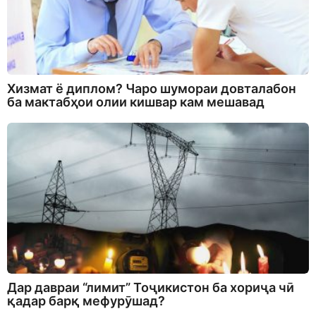
Хизмат ё диплом? Чаро шумораи довталабон
ба мактабҳои олии кишвар кам мешавад
Дар давраи “лимит” Тоҷикистон ба хориҷа чӣ
қадар барқ мефурӯшад?