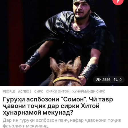
g
o
2556
0
PEOPLE
АСПБОЗ
,
СИРК
,
СИРКИ ХИТОЙ
,
ҲУНАРМАНДИ СИРК
Гуруҳи аспбозони “Сомон”. Чӣ тавр
ҷавони тоҷик дар сирки Хитой
ҳунарнамоӣ мекунад?
Дар ин гуруҳи аспбозон панҷ нафар ҷавонони тоҷик
фаъолият мекунанд.