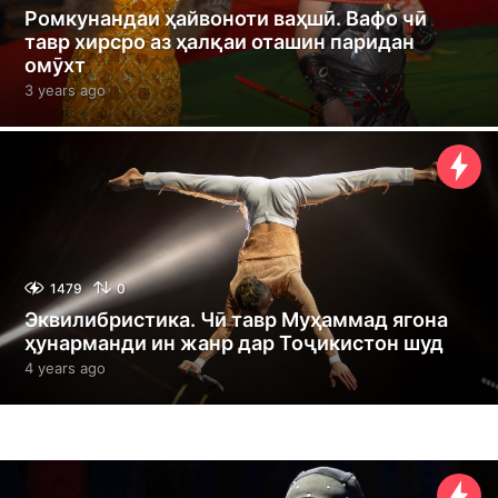
Ромкунандаи ҳайвоноти ваҳшӣ. Вафо чӣ
тавр хирсро аз ҳалқаи оташин паридан
омӯхт
3 years ago
3
y
e
a
r
s
a
g
o
1479
0
Эквилибристика. Чӣ тавр Муҳаммад ягона
ҳунарманди ин жанр дар Тоҷикистон шуд
4 years ago
4
y
e
a
r
s
a