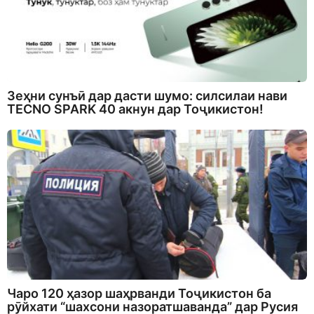
Зеҳни сунъӣ дар дасти шумо: силсилаи нави
TECNO SPARK 40 акнун дар Тоҷикистон!
Чаро 120 ҳазор шаҳрванди Тоҷикистон ба
рӯйхати “шахсони назоратшаванда” дар Русия