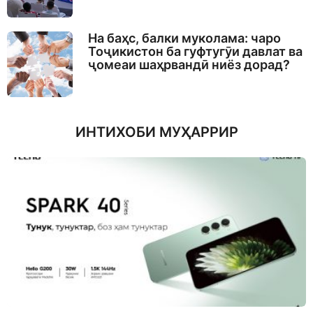
На баҳс, балки муколама: чаро
Тоҷикистон ба гуфтугӯи давлат ва
ҷомеаи шаҳрвандӣ ниёз дорад?
ИНТИХОБИ МУҲАРРИР