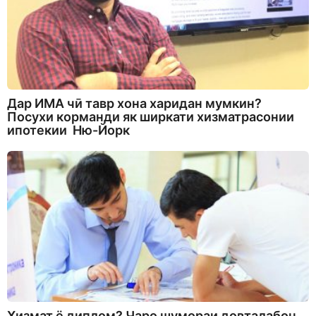
Дар ИМА чӣ тавр хона харидан мумкин?
Посухи корманди як ширкати хизматрасонии
ипотекии Ню-Йорк
Хизмат ё диплом? Чаро шумораи довталабон