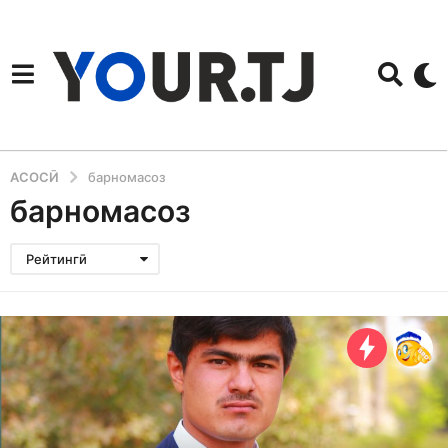
АСОСӢ
барномасоз
барномасоз
Рейтингӣ