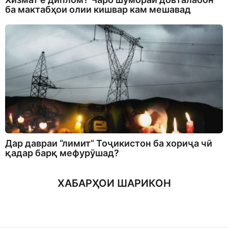
ба мактабҳои олии кишвар кам мешавад
Дар давраи “лимит” Тоҷикистон ба хориҷа чӣ
қадар барқ мефурӯшад?
ХАБАРҲОИ ШАРИКОН