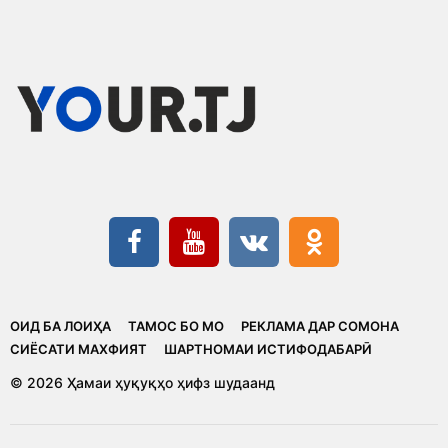
ОИД БА ЛОИҲА
ТАМОС БО МО
РЕКЛАМА ДАР СОМОНА
CИЁСАТИ МАХФИЯТ
ШАРТНОМАИ ИСТИФОДАБАРӢ
© 2026 Ҳамаи ҳуқуқҳо ҳифз шудаанд