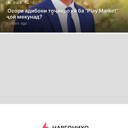
3569
-2
Осори адибони тоҷикро кӣ ба “Play Market”
ҷой мекунад?
4 years ago
4
y
e
a
r
s
a
g
o