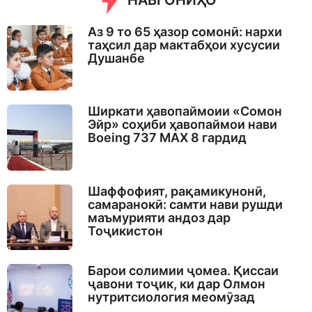
НАВГОНИҲО
Аз 9 то 65 ҳазор сомонӣ: нархи
таҳсил дар мактабҳои хусусии
Душанбе
Ширкати ҳавопаймоии «Сомон
Эйр» соҳиби ҳавопаймои нави
Boeing 737 MAX 8 гардид
Шаффофият, рақамикунонӣ,
самаранокӣ: самти нави рушди
маъмурияти андоз дар
Тоҷикистон
Барои солимии ҷомеа. Қиссаи
ҷавони тоҷик, ки дар Олмон
нутритсиология меомӯзад