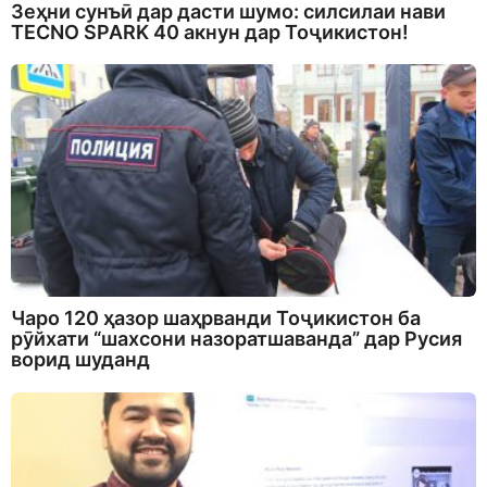
Зеҳни сунъӣ дар дасти шумо: силсилаи нави
TECNO SPARK 40 акнун дар Тоҷикистон!
Чаро 120 ҳазор шаҳрванди Тоҷикистон ба
рӯйхати “шахсони назоратшаванда” дар Русия
ворид шуданд