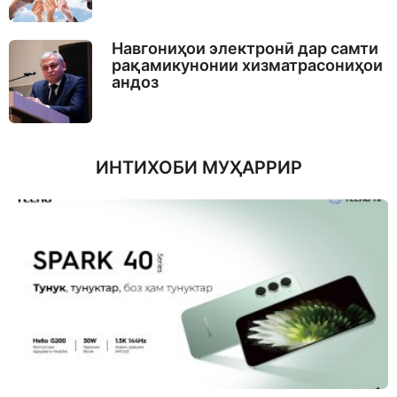
Навгониҳои электронӣ дар самти
рақамикунонии хизматрасониҳои
андоз
ИНТИХОБИ МУҲАРРИР