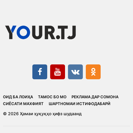
ОИД БА ЛОИҲА
ТАМОС БО МО
РЕКЛАМА ДАР СОМОНА
CИЁСАТИ МАХФИЯТ
ШАРТНОМАИ ИСТИФОДАБАРӢ
© 2026 Ҳамаи ҳуқуқҳо ҳифз шудаанд