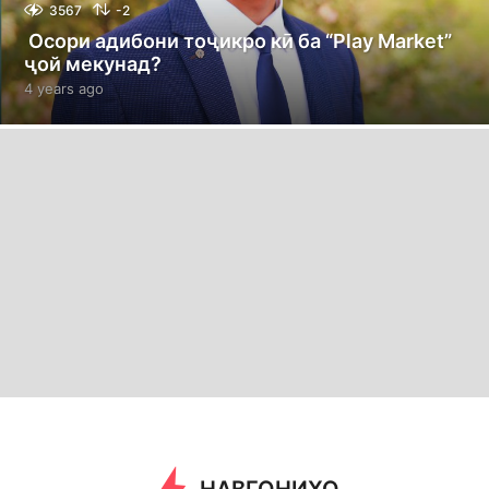
3567
-2
Осори адибони тоҷикро кӣ ба “Play Market”
ҷой мекунад?
4 years ago
4
y
e
a
r
s
a
g
o