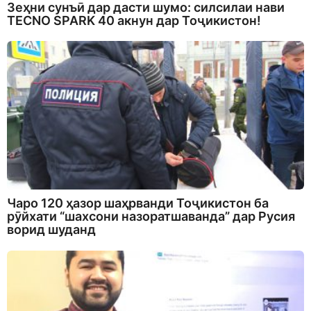
Зеҳни сунъӣ дар дасти шумо: силсилаи нави
TECNO SPARK 40 акнун дар Тоҷикистон!
Чаро 120 ҳазор шаҳрванди Тоҷикистон ба
рӯйхати “шахсони назоратшаванда” дар Русия
ворид шуданд