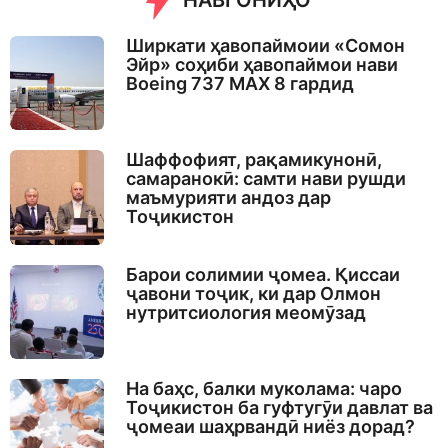
НАВГОНИҲО
Ширкати ҳавопаймоии «Сомон
Эйр» соҳиби ҳавопаймои нави
Boeing 737 MAX 8 гардид
Шаффофият, рақамикунонӣ,
самаранокӣ: самти нави рушди
маъмурияти андоз дар
Тоҷикистон
Барои солимии ҷомеа. Қиссаи
ҷавони тоҷик, ки дар Олмон
нутритсиология меомӯзад
На баҳс, балки муколама: чаро
Тоҷикистон ба гуфтугӯи давлат ва
ҷомеаи шаҳрвандӣ ниёз дорад?