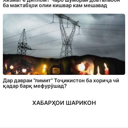
ба мактабҳои олии кишвар кам мешавад
Дар давраи “лимит” Тоҷикистон ба хориҷа чӣ
қадар барқ мефурӯшад?
ХАБАРҲОИ ШАРИКОН