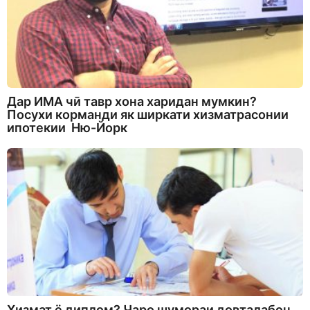
Дар ИМА чӣ тавр хона харидан мумкин?
Посухи корманди як ширкати хизматрасонии
ипотекии Ню-Йорк
Хизмат ё диплом? Чаро шумораи довталабон