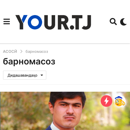
АСОСӢ
барномасоз
барномасоз
Дидашавандаҳо