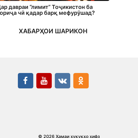
ар давраи “лимит” Тоҷикистон ба
ориҷа чӣ қадар барқ мефурӯшад?
ХАБАРҲОИ ШАРИКОН
© 2026 Ҳамаи ҳуқуқҳо ҳифз