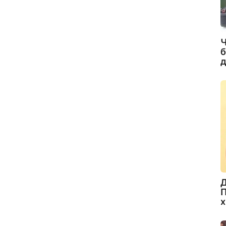
Ч
б
д
Д
П
х