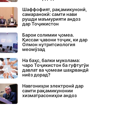
Шаффофият, рақамикунонӣ,
самаранокӣ: самти нави
рушди маъмурияти андоз
дар Тоҷикистон
Барои солимии ҷомеа.
Қиссаи ҷавони тоҷик, ки дар
Олмон нутритсиология
меомӯзад
На баҳс, балки муколама:
чаро Тоҷикистон ба гуфтугӯи
давлат ва ҷомеаи шаҳрвандӣ
ниёз дорад?
Навгониҳои электронӣ дар
самти рақамикунонии
хизматрасониҳои андоз