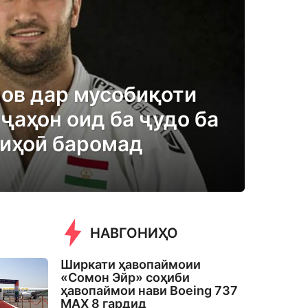
ов дар мусобиқоти
ҷаҳон оид ба ҷудо ба
иҳоӣ баромад
НАВГОНИҲО
Ширкати ҳавопаймоии
«Сомон Эйр» соҳиби
ҳавопаймои нави Boeing 737
MAX 8 гардид