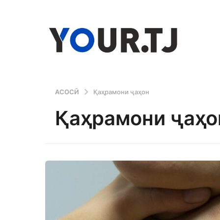
АСОСӢ
Қаҳрамони ҷаҳон
Қаҳрамони ҷаҳо