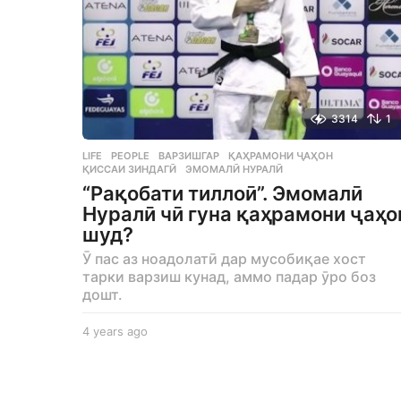
3314
1
LIFE
,
PEOPLE
ВАРЗИШГАР
,
ҚАҲРАМОНИ ҶАҲОН
,
ҚИССАИ ЗИНДАГӢ
,
ЭМОМАЛӢ НУРАЛӢ
“Рақобати тиллоӣ”. Эмомалӣ
Нуралӣ чӣ гуна қаҳрамони ҷаҳо
шуд?
Ӯ пас аз ноадолатӣ дар мусобиқае хост
тарки варзиш кунад, аммо падар ӯро боз
дошт.
4 years ago
4
y
e
a
r