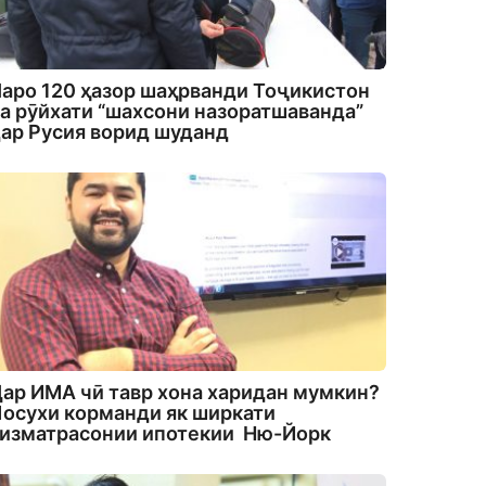
аро 120 ҳазор шаҳрванди Тоҷикистон
а рӯйхати “шахсони назоратшаванда”
ар Русия ворид шуданд
ар ИМА чӣ тавр хона харидан мумкин?
осухи корманди як ширкати
изматрасонии ипотекии Ню-Йорк