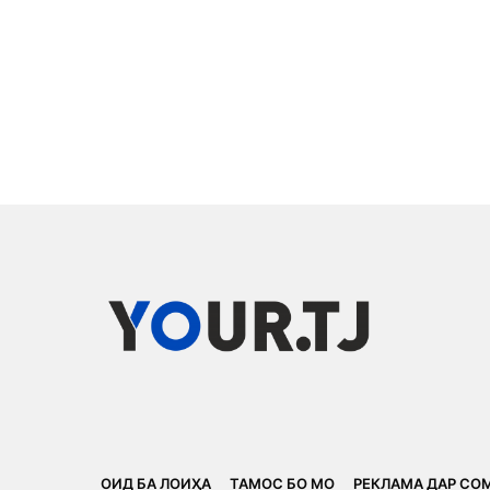
ОИД БА ЛОИҲА
ТАМОС БО МО
РЕКЛАМА ДАР СО