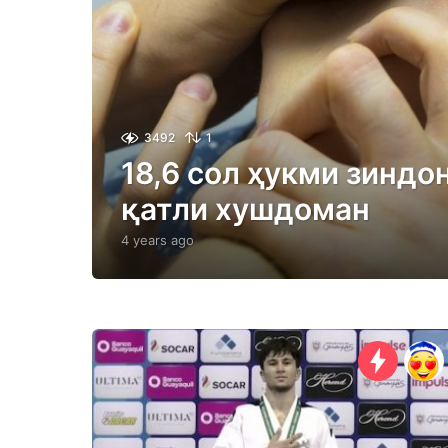
3492
1
18,6 сол ҳукми зиндо
қатли хушдоман
4 years ago
4
y
e
a
r
s
a
g
o