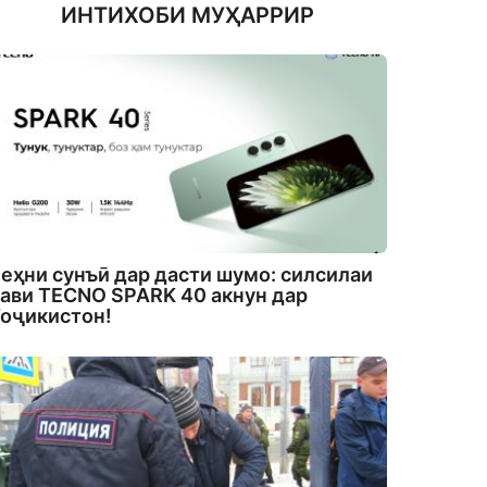
ИНТИХОБИ МУҲАРРИР
еҳни сунъӣ дар дасти шумо: силсилаи
ави TECNO SPARK 40 акнун дар
оҷикистон!