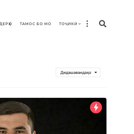
ДЕРҲО
ТАМОС БО МО
ТОҶИКӢ
Дидашавандаҳо