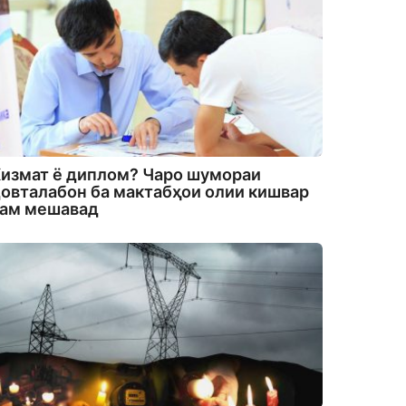
измат ё диплом? Чаро шумораи
овталабон ба мактабҳои олии кишвар
кам мешавад