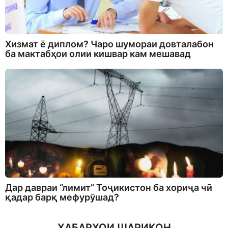
Хизмат ё диплом? Чаро шумораи довталабон
ба мактабҳои олии кишвар кам мешавад
Дар давраи “лимит” Тоҷикистон ба хориҷа чӣ
қадар барқ мефурӯшад?
ХАБАРҲОИ ШАРИКОН