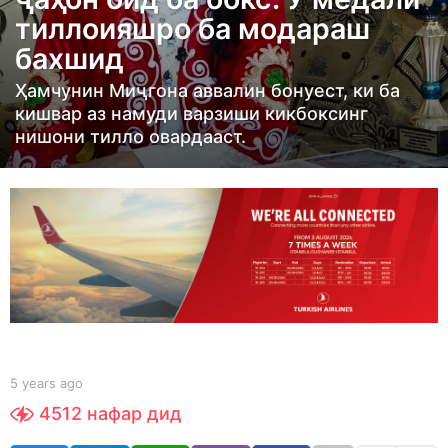
r
тиллоияшро ба модараш
s
бахшид
a
g
Ҳамчунин Миҷгона аввалин бонуест, ки ба
o
кишвар аз намуди варзиши кикбоксинг
5
нишони тилло овардааст.
y
e
a
r
s
a
g
o
b
5 years ago
5
y
y
4512
нафар дид
t
e
a
a