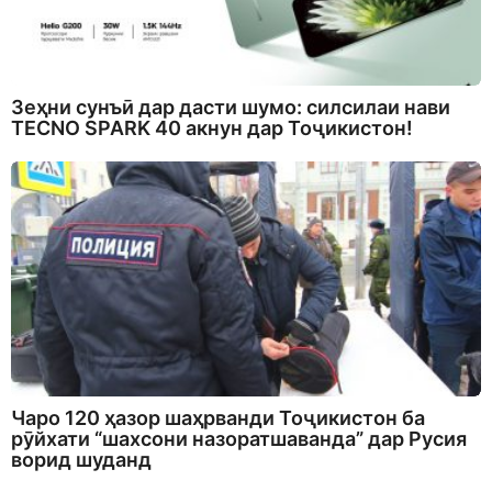
Зеҳни сунъӣ дар дасти шумо: силсилаи нави
TECNO SPARK 40 акнун дар Тоҷикистон!
Чаро 120 ҳазор шаҳрванди Тоҷикистон ба
рӯйхати “шахсони назоратшаванда” дар Русия
ворид шуданд