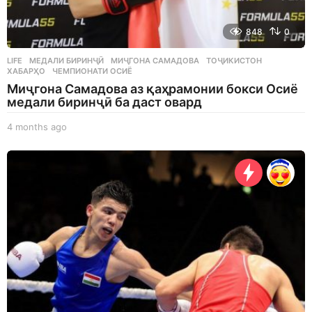
848
0
LIFE
МЕДАЛИ БИРИНҶӢ
,
МИҶГОНА САМАДОВА
,
ТОҶИКИСТОН
,
ХАБАРҲО
,
ЧЕМПИОНАТИ ОСИЁ
Миҷгона Самадова аз қаҳрамонии бокси Осиё
медали биринҷӣ ба даст овард
4 months ago
4
m
o
n
t
h
s
a
g
o