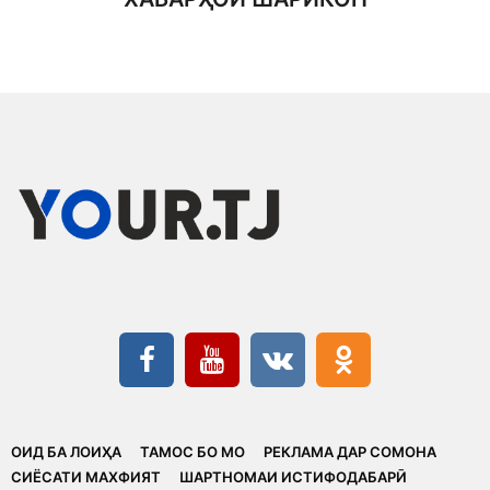
ОИД БА ЛОИҲА
ТАМОС БО МО
РЕКЛАМА ДАР СОМОНА
CИЁСАТИ МАХФИЯТ
ШАРТНОМАИ ИСТИФОДАБАРӢ