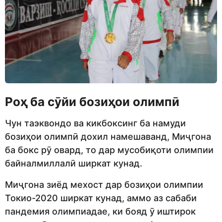
Роҳ ба сӯйи бозиҳои олимпӣ
Чун таэквондо ва кикбоксинг ба намуди
бозиҳои олимпӣ дохил намешаванд, Миҷгона
ба бокс рӯ овард, то дар мусобиқоти олимпии
байналмиллалӣ ширкат кунад.
Миҷгона зиёд мехост дар бозиҳои олимпии
Токио-2020 ширкат кунад, аммо аз сабаби
пандемия олимпиадае, ки бояд ӯ иштирок