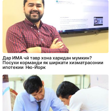
Дар ИМА чӣ тавр хона харидан мумкин?
Посухи корманди як ширкати хизматрасонии
ипотекии Ню-Йорк