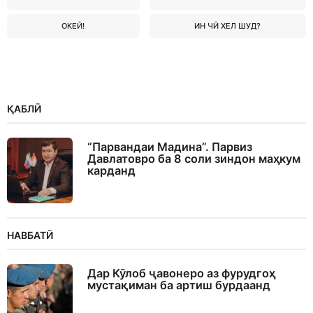
ОКЕЙ!
ИН ЧӢ ХЕЛ ШУД?
ҚАБЛӢ
“Парвандаи Мадина”. Парвиз
Давлатовро ба 8 соли зиндон маҳкум
карданд
НАВБАТӢ
Дар Кӯлоб ҷавонеро аз фурудгоҳ
мустақиман ба артиш бурдаанд