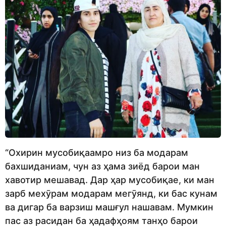
“Охирин мусобиқаамро низ ба модарам
бахшиданиам, чун аз ҳама зиёд барои ман
хавотир мешавад. Дар ҳар мусобиқае, ки ман
зарб мехӯрам модарам мегӯянд, ки бас кунам
ва дигар ба варзиш машғул нашавам. Мумкин
пас аз расидан ба ҳадафҳоям танҳо барои