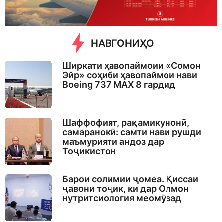
o
НАВГОНИҲО
Ширкати ҳавопаймоии «Сомон
Эйр» соҳиби ҳавопаймои нави
Boeing 737 MAX 8 гардид
Шаффофият, рақамикунонӣ,
самаранокӣ: самти нави рушди
маъмурияти андоз дар
Тоҷикистон
Барои солимии ҷомеа. Қиссаи
ҷавони тоҷик, ки дар Олмон
нутритсиология меомӯзад