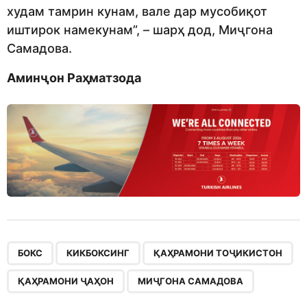
худам тамрин кунам, вале дар мусобиқот
иштирок намекунам”, – шарҳ дод, Миҷгона
Самадова.
Аминҷон Раҳматзода
,
,
,
,
БОКС
КИКБОКСИНГ
ҚАҲРАМОНИ ТОҶИКИСТОН
ҚАҲРАМОНИ ҶАҲОН
МИҶГОНА САМАДОВА