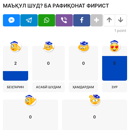
МАЪҚУЛ ШУД? БА РАФИҚОНАТ ФИРИСТ
1
point
2
0
0
5
БЕҲТАРИН
АСАБӢ ШУДАМ
ҲАМДАРДАМ
ЗУР
0
0