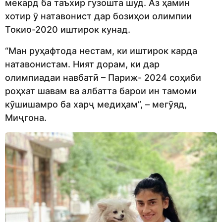
мекард ба таъхир гузошта шуд. Аз ҳамин
хотир ӯ натавонист дар бозиҳои олимпии
Токио-2020 иштирок кунад.
“Ман руҳафтода нестам, ки иштирок карда
натавонистам. Ният дорам, ки дар
олимпиадаи навбатӣ – Париж- 2024 соҳиби
роҳхат шавам ва албатта барои ин тамоми
кӯшишамро ба харҷ медиҳам”, – мегӯяд,
Миҷгона.