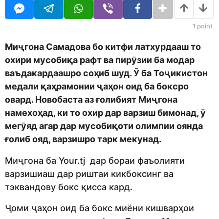
j
r
e
s
d
a
1
point
i
g
t
o
Миҷгона Самадова бо китфи латхурдааш то
o
охири мусобиқа рафт ва пирӯзии ба модар
r
ваъдакардаашро соҳиб шуд. Ӯ ба Тоҷикистон
медали қаҳрамонии ҷаҳон оид ба боксро
овард. Новобаста аз ғолибият Миҷгона
намехоҳад, ки то охир дар варзиш бимонад, ӯ
мегӯяд агар дар мусобиқоти олимпии оянда
ғолиб ояд, варзишро тарк мекунад.
Миҷгона ба Your.tj дар бораи фаъолияти
варзишиаш дар риштаи кикбоксинг ва
тэквандову бокс қисса кард.
Ҷоми ҷаҳон оид ба бокс миёни кишварҳои