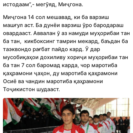
истодаам”,- мегӯяд, Миҷгона.
Миҷгона 14 сол мешавад, ки ба варзиш
машғул аст. Ба дунёи варзиш ӯро бародараш
овардааст. Аввалан ӯ аз намуди муҳорибаи тан
ба тан, кикбоксинг тамрин мекард, баъдан ба
таэквондо рағбат пайдо кард. Ӯ дар
мусобиқаҳои дохиливу хориҷи муҳорибаи тан
ба тан 7 сол баромад карда, чор маротиба
қаҳрамони ҷаҳон, ду маротиба қаҳрамони
Осиё ва чандин маротиба қаҳрамони
Тоҷикистон шудааст.