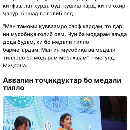
китфаш лат хурда буд, кӯшиш кард, ки то охир
ҷасур бошад ва ғолиб ояд.
“Ман тамоми қувваамро сарф кардам, то дар
ин мусобиқа ғолиб оям. Чун ба модарам ваъда
дода будам, ки бо медали тилло
бармегардам. Ман ин мусобиқа ва медали
тиллоро ба модарам мебахшам”, – мегӯяд,
Миҷгона.
Аввалин тоҷикдухтар бо медали
тилло