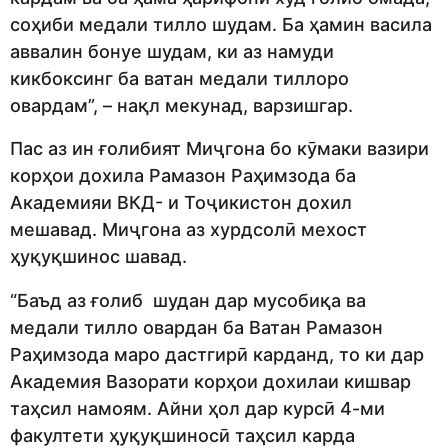
соҳиби медали тилло шудам. Ба ҳамин васила
аввалин бонуе шудам, ки аз намуди
кикбоксинг ба ватан медали тиллоро
овардам”, – нақл мекунад, варзишгар.
Пас аз ин ғолибият Миҷгона бо кӯмаки вазири
корҳои дохила Рамазон Раҳимзода ба
Академияи ВКД- и Тоҷикистон дохил
мешавад. Миҷгона аз хурдсолӣ мехост
ҳуқуқшинос шавад.
“Баъд аз ғолиб шудан дар мусобиқа ва
медали тилло овардан ба Ватан Рамазон
Раҳимзода маро дастгирӣ карданд, то ки дар
Академия Вазорати корҳои дохилаи кишвар
таҳсил намоям. Айни ҳол дар курсӣ 4-ми
факултети ҳуқуқшиносӣ таҳсил карда