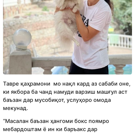
Тавре қаҳрамони мо нақл кард аз сабаби оне,
ки якбора ба чанд намуди варзиш машғул аст
баъзан дар мусобиқот, услуҳоро омода
мекунад.
“Масалан баъзан ҳангоми бокс поямро
мебардоштам ё ин ки баръакс дар