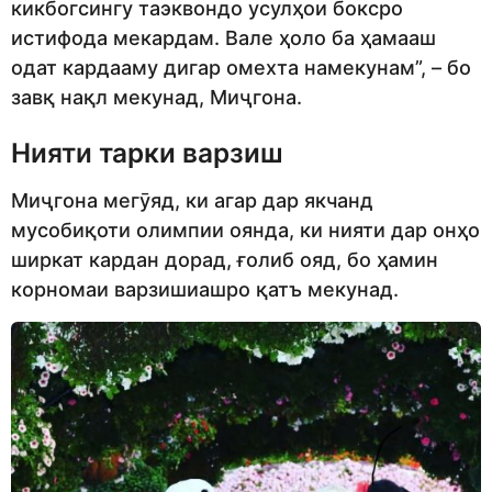
кикбогсингу таэквондо усулҳои боксро
истифода мекардам. Вале ҳоло ба ҳамааш
одат кардааму дигар омехта намекунам”, – бо
завқ нақл мекунад, Миҷгона.
Нияти тарки варзиш
Миҷгона мегӯяд, ки агар дар якчанд
мусобиқоти олимпии оянда, ки нияти дар онҳо
ширкат кардан дорад, ғолиб ояд, бо ҳамин
корномаи варзишиашро қатъ мекунад.