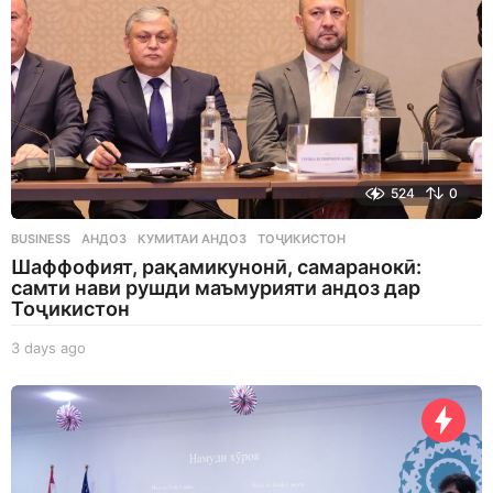
524
0
BUSINESS
АНДОЗ
,
КУМИТАИ АНДОЗ
,
ТОҶИКИСТОН
Шаффофият, рақамикунонӣ, самаранокӣ:
самти нави рушди маъмурияти андоз дар
Тоҷикистон
3 days ago
3
d
a
y
s
a
g