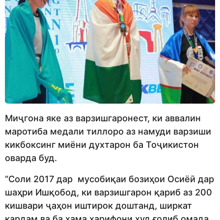
Миҷгона яке аз варзишгаронест, ки аввалин
маротиба медали тиллоро аз намуди варзиши
кикбоксинг миёни духтарон ба Тоҷикистон
оварда буд.
“Соли 2017 дар мусобиқаи бозиҳои Осиёӣ дар
шаҳри Ишқобод, ки варзишгарон қариб аз 200
кишвари ҷаҳон иштирок доштанд, ширкат
кардам ва ба ҳама ҳарифони худ ғолиб омада,