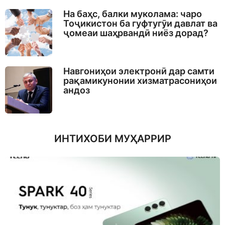
На баҳс, балки муколама: чаро
Тоҷикистон ба гуфтугӯи давлат ва
ҷомеаи шаҳрвандӣ ниёз дорад?
Навгониҳои электронӣ дар самти
рақамикунонии хизматрасониҳои
андоз
ИНТИХОБИ МУҲАРРИР