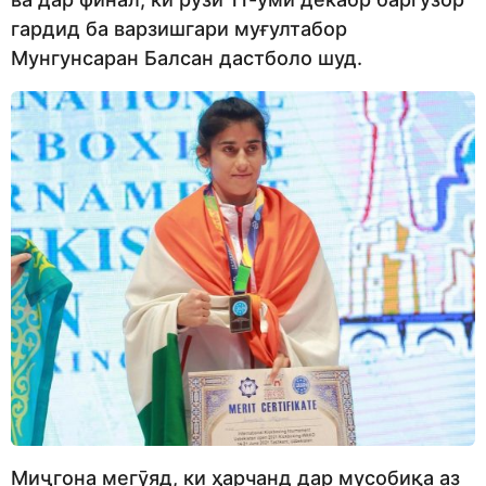
гардид ба варзишгари муғултабор
Мунгунсаран Балсан дастболо шуд.
Миҷгона мегӯяд, ки ҳарчанд дар мусобиқа аз