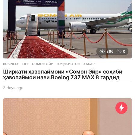
366
0
BUSINESS
,
LIFE
СОМОН ЭЙР
,
ТОҶИКИСТОН
,
ХАБАР
Ширкати ҳавопаймоии «Сомон Эйр» соҳиби
ҳавопаймои нави Boeing 737 MAX 8 гардид
3 days ago
3
d
a
y
s
a
g
o