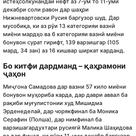
истеҳсолкунандаи нефт аз 7-ум то 11-уми
декабри соли равон дар шаҳри
Нижневартовски Русия баргузор шуд. Дар
мусобиқа, ки аз рӯи 13 категорияи вазнӣ
миёни мардҳо ва 6 категорияи вазнӣ миёни
бонувон сурат гирифт, 139 варзишгар (105
мард, 34 зан) аз 16 кишвар ширкат карданд.
Бо китфи дардманд – қаҳрамони
ҷаҳон
Миҷгона Самадова дар вазни 57 кило миёни
бонувон муҳориба карда, дар даври аввал ба
рақиби муғулистонии худ Мишидма
Эрденеделай, дар чорякфинал ба Моника
Серафин (Полша), дар нимфинал ба
варзишагардухтари русиягӣ Малика Шаҳидова
ва дар финал, ки рӯзи 11-уми декабр баргузор