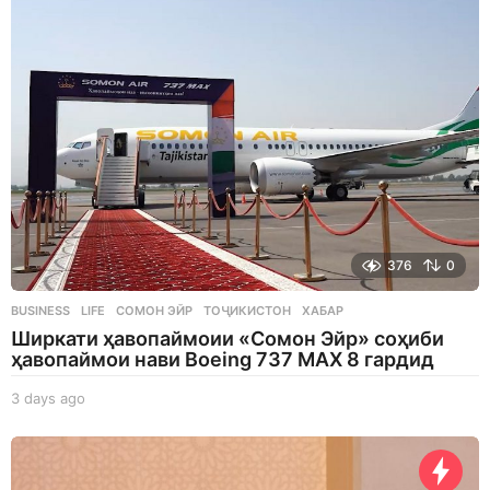
376
0
BUSINESS
,
LIFE
СОМОН ЭЙР
,
ТОҶИКИСТОН
,
ХАБАР
Ширкати ҳавопаймоии «Сомон Эйр» соҳиби
ҳавопаймои нави Boeing 737 MAX 8 гардид
3 days ago
3
d
a
y
s