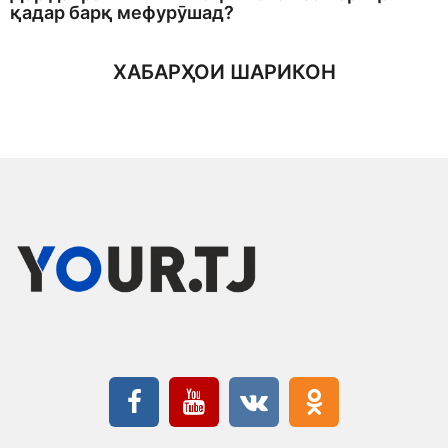
қадар барқ мефурӯшад?
ХАБАРҲОИ ШАРИКОН