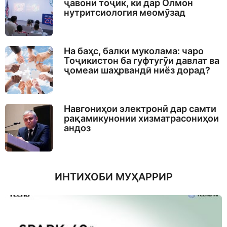
ҷавони тоҷик, ки дар Олмон
нутритсиология меомӯзад
На баҳс, балки муколама: чаро
Тоҷикистон ба гуфтугӯи давлат ва
ҷомеаи шаҳрвандӣ ниёз дорад?
Навгониҳои электронӣ дар самти
рақамикунонии хизматрасониҳои
андоз
ИНТИХОБИ МУҲАРРИР