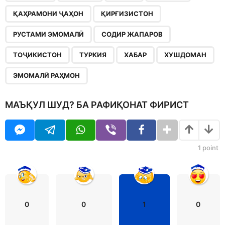
ҚАҲРАМОНИ ҶАҲОН
ҚИРҒИЗИСТОН
РУСТАМИ ЭМОМАЛӢ
СОДИР ЖАПАРОВ
ТОҶИКИСТОН
ТУРКИЯ
ХАБАР
ХУШДОМАН
ЭМОМАЛӢ РАҲМОН
МАЪҚУЛ ШУД? БА РАФИҚОНАТ ФИРИСТ
1
point
0
0
1
0