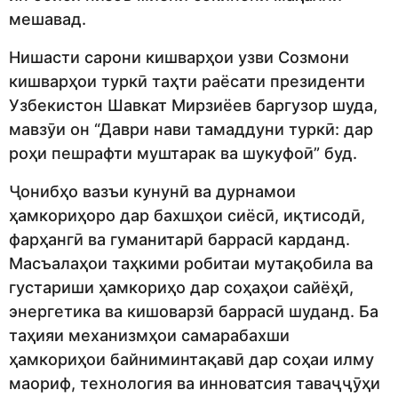
мешавад.
Нишасти сарони кишварҳои узви Созмони
кишварҳои туркӣ таҳти раёсати президенти
Узбекистон Шавкат Мирзиёев баргузор шуда,
мавзӯи он “Даври нави тамаддуни туркӣ: дар
роҳи пешрафти муштарак ва шукуфоӣ” буд.
Ҷонибҳо вазъи кунунӣ ва дурнамои
ҳамкориҳоро дар бахшҳои сиёсӣ, иқтисодӣ,
фарҳангӣ ва гуманитарӣ баррасӣ карданд.
Масъалаҳои таҳкими робитаи мутақобила ва
густариши ҳамкориҳо дар соҳаҳои сайёҳӣ,
энергетика ва кишоварзӣ баррасӣ шуданд. Ба
таҳияи механизмҳои самарабахши
ҳамкориҳои байниминтақавӣ дар соҳаи илму
маориф, технология ва инноватсия таваҷҷӯҳи