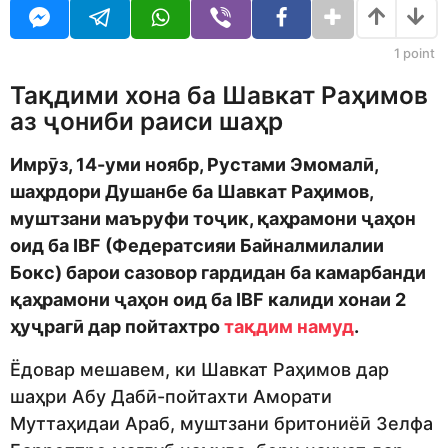
o
o
r
d
s
m
a
1
point
o
g
n
o
Тақдими хона ба Шавкат Раҳимов
аз ҷониби раиси шаҳр
Имрӯз, 14-уми ноябр, Рустами Эмомалӣ,
шаҳрдори Душанбе ба Шавкат Раҳимов,
муштзани маъруфи тоҷик, қаҳрамони ҷаҳон
оид ба IBF (Федератсияи Байналмилалии
Бокс) барои сазовор гардидан ба камарбанди
қаҳрамони ҷаҳон оид ба IBF калиди хонаи 2
ҳуҷрагӣ дар пойтахтро
тақдим намуд
.
Ёдовар мешавем, ки Шавкат Раҳимов дар
шаҳри Абу Дабӣ-пойтахти Аморати
Муттаҳидаи Араб, муштзани бритониёӣ Зелфа