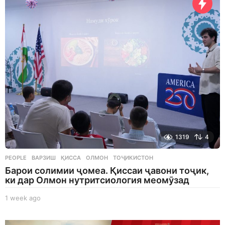
s
a
g
o
1319
4
PEOPLE
ВАРЗИШ
,
ҚИССА
,
ОЛМОН
,
ТОҶИКИСТОН
Барои солимии ҷомеа. Қиссаи ҷавони тоҷик,
ки дар Олмон нутритсиология меомӯзад
1 week ago
1
w
e