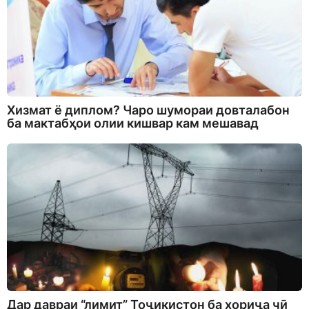
Хизмат ё диплом? Чаро шумораи довталабон
ба мактабҳои олии кишвар кам мешавад
Дар давраи “лимит” Тоҷикистон ба хориҷа чӣ