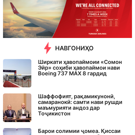
e
k
a
g
o
НАВГОНИҲО
Ширкати ҳавопаймоии «Сомон
Эйр» соҳиби ҳавопаймои нави
Boeing 737 MAX 8 гардид
Шаффофият, рақамикунонӣ,
самаранокӣ: самти нави рушди
маъмурияти андоз дар
Тоҷикистон
Барои солимии ҷомеа. Қиссаи