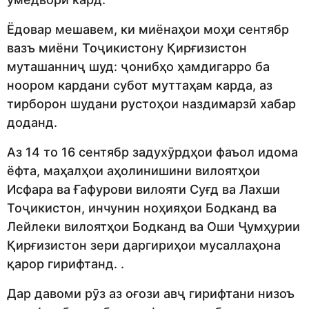
Ёдовар мешавем, ки миёнаҳои моҳи сентябр
вазъ миёни Тоҷикистону Қирғизистон
муташанниҷ шуд: ҷонибҳо ҳамдигарро ба
ноором кардани субот муттаҳам карда, аз
тирборон шудани рустоҳои наздимарзӣ хабар
доданд.
Аз 14 то 16 сентябр задухӯрдҳои фаъол идома
ёфта, маҳалҳои аҳолинишини вилоятҳои
Исфара ва Ғафурови вилояти Суғд ва Лахши
Тоҷикистон, инчунин ноҳияҳои Бодканд ва
Лейлеки вилоятҳои Бодканд ва Оши Ҷумҳурии
Қирғизистон зери даргириҳои мусаллаҳона
қарор гирифтанд. .
Дар давоми рӯз аз оғози авҷ гирифтани низоъ