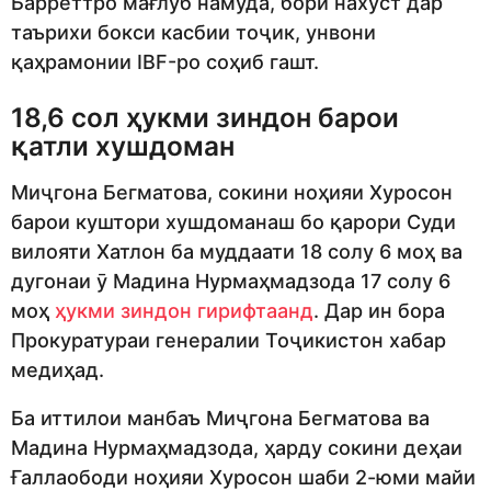
Барреттро мағлуб намуда, бори нахуст дар
таърихи бокси касбии тоҷик, унвони
қаҳрамонии IBF-ро соҳиб гашт.
18,6 сол ҳукми зиндон барои
қатли хушдоман
Миҷгона Бегматова, сокини ноҳияи Хуросон
барои куштори хушдоманаш бо қарори Суди
вилояти Хатлон ба муддаати 18 солу 6 моҳ ва
дугонаи ӯ Мадина Нурмаҳмадзода 17 солу 6
моҳ
ҳукми зиндон гирифтаанд
. Дар ин бора
Прокуратураи генералии Тоҷикистон хабар
медиҳад.
Ба иттилои манбаъ Миҷгона Бегматова ва
Мадина Нурмаҳмадзода, ҳарду сокини деҳаи
Ғаллаободи ноҳияи Хуросон шаби 2-юми майи