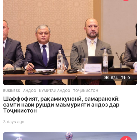
a
g
o
524
0
BUSINESS
АНДОЗ
,
КУМИТАИ АНДОЗ
,
ТОҶИКИСТОН
Шаффофият, рақамикунонӣ, самаранокӣ:
самти нави рушди маъмурияти андоз дар
Тоҷикистон
3 days ago
3
d
a
y