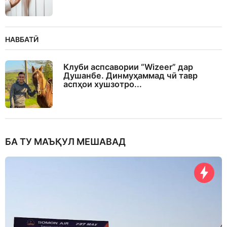
НАВБАТӢ
Клуби аспсавории “Wizeer” дар
Душанбе. Динмуҳаммад чӣ тавр
аспҳои хушзотро...
БА ТУ МАЪҚУЛ МЕШАВАД