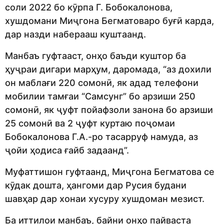
соли 2022 бо кӯрпа Г. Бобокалонова,
хушдомани Миҷгона Бегматоваро буғӣ карда,
дар назди наберааш куштаанд.
Манбаъ гуфтааст, онҳо баъди куштор ба
ҳуҷраи дигари марҳум, даромада, “аз дохили
он маблағи 220 сомонӣ, як адад телефони
мобилии тамғаи “Самсунг” бо арзиши 250
сомонӣ, як ҷуфт пойафзоли занона бо арзиши
25 сомонӣ ва 2 ҷуфт куртаю поҷомаи
Бобокалонова Г.А.-ро тасарруф намуда, аз
ҷойи ҳодиса ғайб задаанд”.
Муфаттишон гуфтаанд, Миҷгона Бегматова се
кӯдак дошта, ҳангоми дар Русия будани
шавҳар дар хонаи хусуру хушдоман мезист.
Ба иттилои манбаъ, байни онҳо пайваста