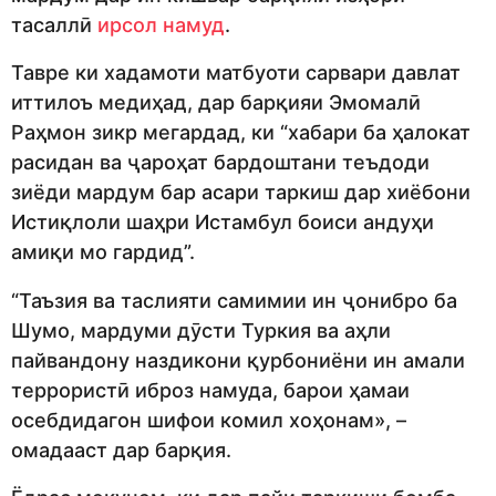
тасаллӣ
ирсол намуд
.
Тавре ки хадамоти матбуоти сарвари давлат
иттилоъ медиҳад, дар барқияи Эмомалӣ
Раҳмон зикр мегардад, ки “хабари ба ҳалокат
расидан ва ҷароҳат бардоштани теъдоди
зиёди мардум бар асари таркиш дар хиёбони
Истиқлоли шаҳри Истамбул боиси андуҳи
амиқи мо гардид”.
“Таъзия ва таслияти самимии ин ҷонибро ба
Шумо, мардуми дӯсти Туркия ва аҳли
пайвандону наздикони қурбониёни ин амали
террористӣ иброз намуда, барои ҳамаи
осебдидагон шифои комил хоҳонам», –
омадааст дар барқия.