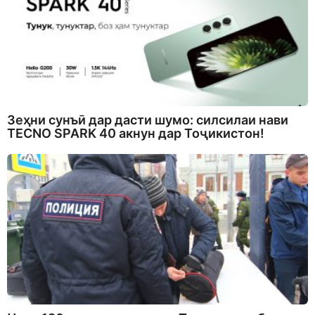
Зеҳни сунъӣ дар дасти шумо: силсилаи нави
TECNO SPARK 40 акнун дар Тоҷикистон!