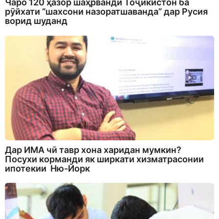
Чаро 120 ҳазор шаҳрванди Тоҷикистон ба
рӯйхати “шахсони назоратшаванда” дар Русия
ворид шуданд
Дар ИМА чӣ тавр хона харидан мумкин?
Посухи корманди як ширкати хизматрасонии
ипотекии Ню-Йорк