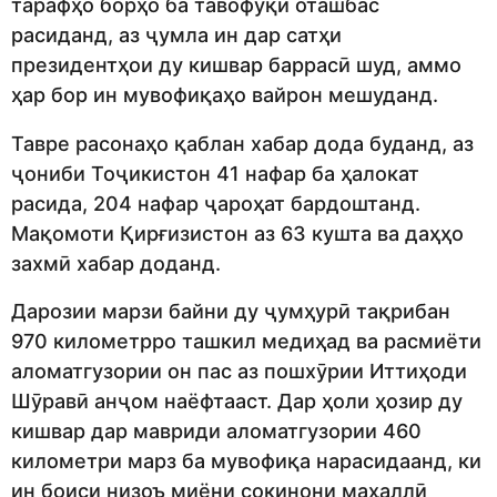
тарафҳо борҳо ба тавофуқи оташбас
расиданд, аз ҷумла ин дар сатҳи
президентҳои ду кишвар баррасӣ шуд, аммо
ҳар бор ин мувофиқаҳо вайрон мешуданд.
Тавре расонаҳо қаблан хабар дода буданд, аз
ҷониби Тоҷикистон 41 нафар ба ҳалокат
расида, 204 нафар ҷароҳат бардоштанд.
Мақомоти Қирғизистон аз 63 кушта ва даҳҳо
захмӣ хабар доданд.
Дарозии марзи байни ду ҷумҳурӣ тақрибан
970 километрро ташкил медиҳад ва расмиёти
аломатгузории он пас аз пошхӯрии Иттиҳоди
Шӯравӣ анҷом наёфтааст. Дар ҳоли ҳозир ду
кишвар дар мавриди аломатгузории 460
километри марз ба мувофиқа нарасидаанд, ки
ин боиси низоъ миёни сокинони маҳаллӣ