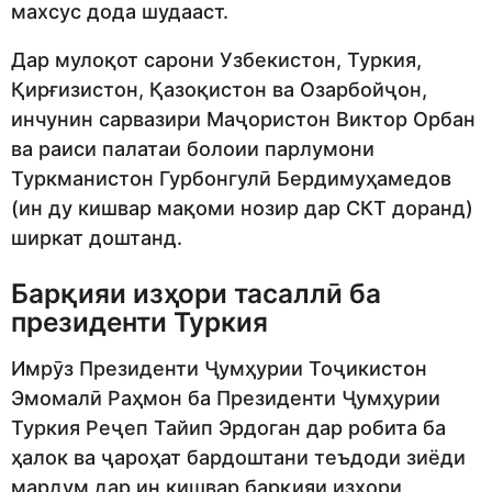
махсус дода шудааст.
Дар мулоқот сарони Узбекистон, Туркия,
Қирғизистон, Қазоқистон ва Озарбойҷон,
инчунин сарвазири Маҷористон Виктор Орбан
ва раиси палатаи болоии парлумони
Туркманистон Гурбонгулӣ Бердимуҳамедов
(ин ду кишвар мақоми нозир дар СКТ доранд)
ширкат доштанд.
Барқияи изҳори тасаллӣ ба
президенти Туркия
Имрӯз Президенти Ҷумҳурии Тоҷикистон
Эмомалӣ Раҳмон ба Президенти Ҷумҳурии
Туркия Реҷеп Тайип Эрдоган дар робита ба
ҳалок ва ҷароҳат бардоштани теъдоди зиёди
мардум дар ин кишвар барқияи изҳори