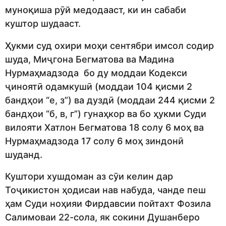
муноқиша рӯй медодааст, ки ин сабаби
куштор шудааст.
Ҳукми суд охири моҳи сентябри имсол содир
шуда, Миҷгона Бегматова ва Мадина
Нурмаҳмадзода бо ду моддаи Кодекси
ҷиноятӣ одамкушӣ (моддаи 104 қисми 2
бандҳои “е, з”) ва дуздӣ (моддаи 244 қисми 2
бандҳои “б, в, г”) гунаҳкор ва бо ҳукми Суди
вилояти Хатлон Бегматова 18 солу 6 моҳ ва
Нурмаҳмадзода 17 солу 6 моҳ зиндонӣ
шуданд.
Куштори хушдоман аз сӯи келин дар
Тоҷикистон ҳодисаи нав набуда, чанде пеш
ҳам Суди ноҳияи Фирдавсии пойтахт Фозила
Салимоваи 22-сола, як сокини Душанберо