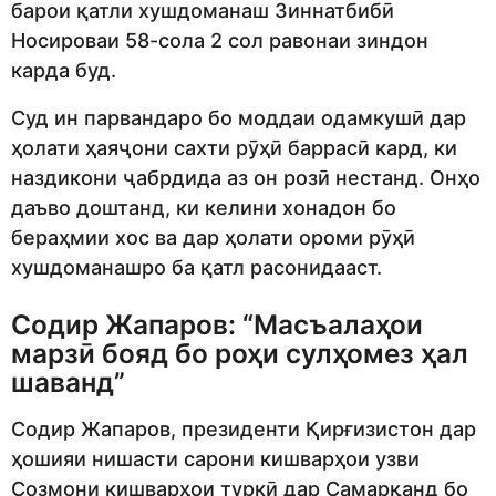
барои қатли хушдоманаш Зиннатбибӣ
Носироваи 58-сола 2 сол равонаи зиндон
карда буд.
Суд ин парвандаро бо моддаи одамкушӣ дар
ҳолати ҳаяҷони сахти рӯҳӣ баррасӣ кард, ки
наздикони ҷабрдида аз он розӣ нестанд. Онҳо
даъво доштанд, ки келини хонадон бо
бераҳмии хос ва дар ҳолати ороми рӯҳӣ
хушдоманашро ба қатл расонидааст.
Содир Жапаров: “Масъалаҳои
марзӣ бояд бо роҳи сулҳомез ҳал
шаванд”
Содир Жапаров, президенти Қирғизистон дар
ҳошияи нишасти сарони кишварҳои узви
Созмони кишварҳои туркӣ дар Самарқанд бо