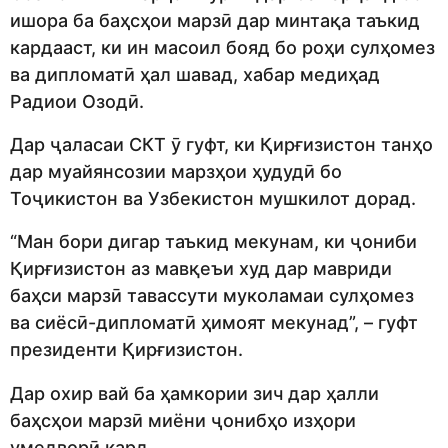
ишора ба баҳсҳои марзӣ дар минтақа таъкид
кардааст, ки ин масоил бояд бо роҳи сулҳомез
ва дипломатӣ ҳал шавад, хабар медиҳад
Радиои Озодӣ.
Дар ҷаласаи СКТ ӯ гуфт, ки Қирғизистон танҳо
дар муайянсозии марзҳои ҳудудӣ бо
Тоҷикистон ва Узбекистон мушкилот дорад.
“Ман бори дигар таъкид мекунам, ки ҷониби
Қирғизистон аз мавқеъи худ дар мавриди
баҳси марзӣ тавассути муколамаи сулҳомез
ва сиёсӣ-дипломатӣ ҳимоят мекунад”, – гуфт
президенти Қирғизистон.
Дар охир вай ба ҳамкории зич дар ҳалли
баҳсҳои марзӣ миёни ҷонибҳо изҳори
умедворӣ кард.