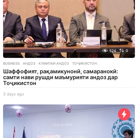
524
0
BUSINESS
АНДОЗ
,
КУМИТАИ АНДОЗ
,
ТОҶИКИСТОН
Шаффофият, рақамикунонӣ, самаранокӣ:
самти нави рушди маъмурияти андоз дар
Тоҷикистон
3 days ago
3
d
a
y
s
a
g
o