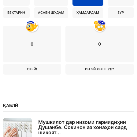
БЕҲТАРИН
АСАБӢ ШУДАМ
ҲАМДАРДАМ
ЗУР
0
0
ОКЕЙ!
ИН ЧӢ ХЕЛ ШУД?
ҚАБЛӢ
Мушкилот дар низоми гармидиҳии
Душанбе. Сокинон аз хонаҳои сард
шикоят...