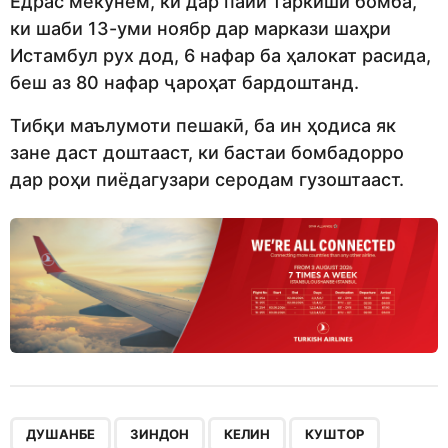
Ёдрас мекунем, ки дар пайи таркиши бомба,
ки шаби 13-уми ноябр дар маркази шаҳри
Истамбул рух дод, 6 нафар ба ҳалокат расида,
беш аз 80 нафар ҷароҳат бардоштанд.
Тибқи маълумоти пешакӣ, ба ин ҳодиса як
зане даст доштааст, ки бастаи бомбадорро
дар роҳи пиёдагузари серодам гузоштааст.
,
,
,
,
,
,
,
,
,
,
,
,
ДУШАНБЕ
ЗИНДОН
КЕЛИН
КУШТОР