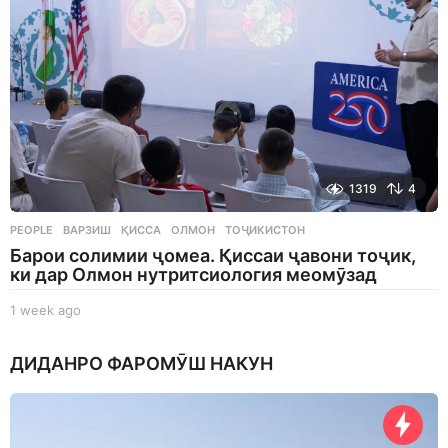
1319
4
PEOPLE
ВАРЗИШ
,
ҚИССА
,
ОЛМОН
,
ТОҶИКИСТОН
Барои солимии ҷомеа. Қиссаи ҷавони тоҷик,
ки дар Олмон нутритсиология меомӯзад
1 week ago
1
w
e
ДИДАНРО ФАРОМӮШ НАКУН
e
k
a
g
o