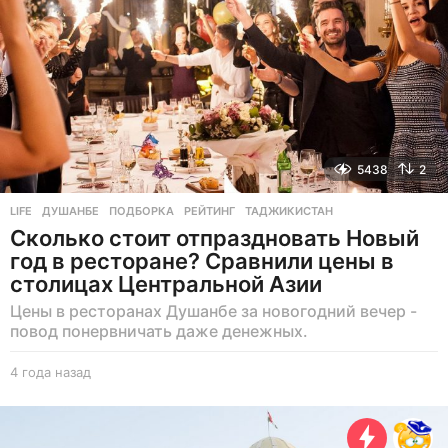
5438
2
LIFE
ДУШАНБЕ
,
ПОДБОРКА
,
РЕЙТИНГ
,
ТАДЖИКИСТАН
Сколько стоит отпраздновать Новый
год в ресторане? Сравнили цены в
столицах Центральной Азии
Цены в ресторанах Душанбе за новогодний вечер -
повод понервничать даже денежных.
4 года назад
4
г
о
д
а