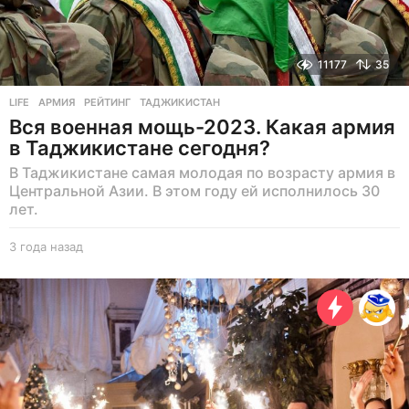
11177
35
LIFE
АРМИЯ
,
РЕЙТИНГ
,
ТАДЖИКИСТАН
Вся военная мощь-2023. Какая армия
в Таджикистане сегодня?
В Таджикистане самая молодая по возрасту армия в
Центральной Азии. В этом году ей исполнилось 30
лет.
3 года назад
3
г
о
д
а
н
а
з
а
д