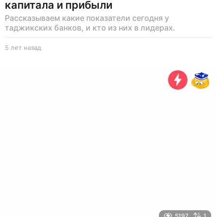
капитала и прибыли
Рассказываем какие показатели сегодня у
таджикских банков, и кто из них в лидерах.
5 лет назад
5
л
е
т
н
а
з
а
д
5197
1