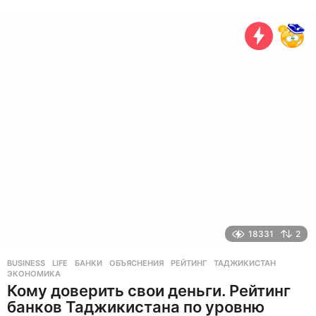
л
е
т
н
а
з
а
д
18331
2
BUSINESS
,
LIFE
БАНКИ
,
ОБЪЯСНЕНИЯ
,
РЕЙТИНГ
,
ТАДЖИКИСТАН
,
ЭКОНОМИКА
Кому доверить свои деньги. Рейтинг
банков Таджикистана по уровню