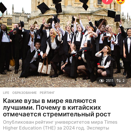
а
н
а
з
а
д
2511
2
LIFE
ОБРАЗОВАНИЕ
,
РЕЙТИНГ
Какие вузы в мире являются
лучшими. Почему в китайских
отмечается стремительный рост
Опубликован рейтинг университетов мира Times
Higher Education (THE) за 2024 год. Эксперты