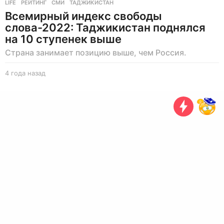
LIFE
РЕЙТИНГ
,
СМИ
,
ТАДЖИКИСТАН
Всемирный индекс свободы
слова-2022: Таджикистан поднялся
на 10 ступенек выше
Страна занимает позицию выше, чем Россия.
4 года назад
4
г
о
д
а
н
а
з
а
д