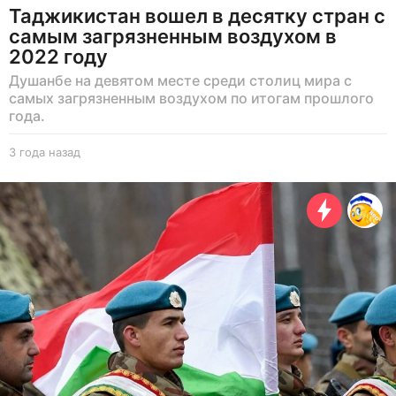
Таджикистан вошел в десятку стран с
самым загрязненным воздухом в
2022 году
Душанбе на девятом месте среди столиц мира с
самых загрязненным воздухом по итогам прошлого
года.
3 года назад
3
г
о
д
а
н
а
з
а
д