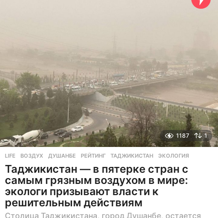
н
а
з
а
д
1187
1
LIFE
ВОЗДУХ
,
ДУШАНБЕ
,
РЕЙТИНГ
,
ТАДЖИКИСТАН
,
ЭКОЛОГИЯ
Таджикистан — в пятерке стран с
самым грязным воздухом в мире:
экологи призывают власти к
решительным действиям
Столица Таджикистана, город Душанбе, остается