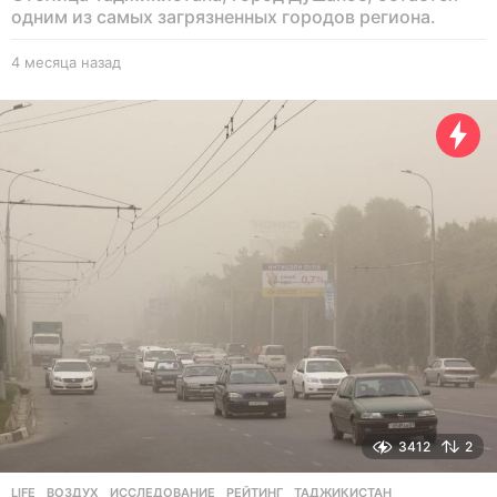
одним из самых загрязненных городов региона.
4 месяца назад
4
м
е
с
я
ц
а
н
а
з
а
д
3412
2
LIFE
ВОЗДУХ
,
ИССЛЕДОВАНИЕ
,
РЕЙТИНГ
,
ТАДЖИКИСТАН