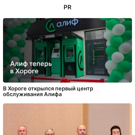
н
PR
а
з
а
д
В Хороге открылся первый центр
обслуживания Алифа