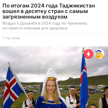
По итогам 2024 года Таджикистан
вошел в десятку стран с самым
загрязненным воздухом
Воздух в Душанбе в 2024 году по-прежнему
оставался опасным для здоровья.
1 год назад
1
г
о
д
н
а
з
а
д