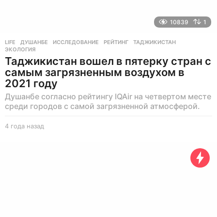
10839
1
LIFE
ДУШАНБЕ
,
ИССЛЕДОВАНИЕ
,
РЕЙТИНГ
,
ТАДЖИКИСТАН
,
ЭКОЛОГИЯ
Таджикистан вошел в пятерку стран с
самым загрязненным воздухом в
2021 году
Душанбе согласно рейтингу IQAir на четвертом месте
среди городов с самой загрязненной атмосферой.
4 года назад
4
г
о
д
а
н
а
з
а
д