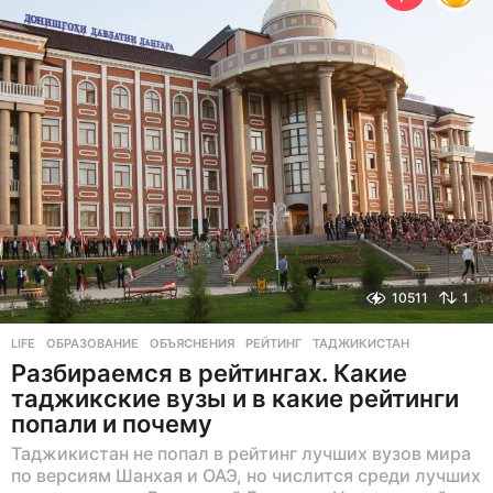
н
а
з
а
д
10511
1
LIFE
ОБРАЗОВАНИЕ
,
ОБЪЯСНЕНИЯ
,
РЕЙТИНГ
,
ТАДЖИКИСТАН
Разбираемся в рейтингах. Какие
таджикские вузы и в какие рейтинги
попали и почему
Таджикистан не попал в рейтинг лучших вузов мира
по версиям Шанхая и ОАЭ, но числится среди лучших