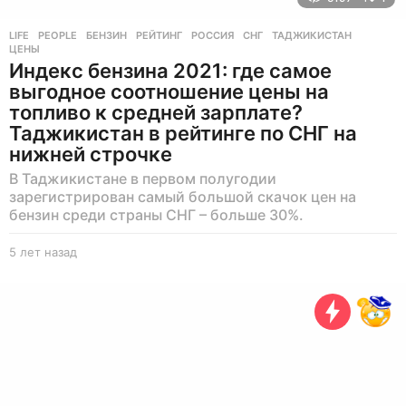
LIFE
,
PEOPLE
БЕНЗИН
,
РЕЙТИНГ
,
РОССИЯ
,
СНГ
,
ТАДЖИКИСТАН
,
ЦЕНЫ
Индекс бензина 2021: где самое
выгодное соотношение цены на
топливо к средней зарплате?
Таджикистан в рейтинге по СНГ на
нижней строчке
В Таджикистане в первом полугодии
зарегистрирован самый большой скачок цен на
бензин среди страны СНГ – больше 30%.
5 лет назад
5
л
е
т
н
а
з
а
д