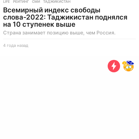
LIFE
РЕЙТИНГ
,
СМИ
,
ТАДЖИКИСТАН
Всемирный индекс свободы
слова-2022: Таджикистан поднялся
на 10 ступенек выше
Страна занимает позицию выше, чем Россия.
4 года назад
4
г
о
д
а
н
а
з
а
д