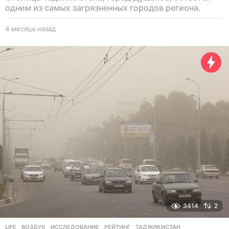
одним из самых загрязненных городов региона.
4 месяца назад
4
м
е
с
я
ц
а
н
а
з
а
д
3414
2
LIFE
ВОЗДУХ
,
ИССЛЕДОВАНИЕ
,
РЕЙТИНГ
,
ТАДЖИКИСТАН