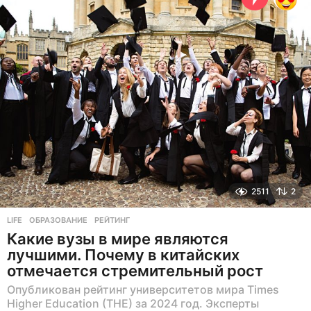
а
н
а
з
а
д
2511
2
LIFE
ОБРАЗОВАНИЕ
,
РЕЙТИНГ
Какие вузы в мире являются
лучшими. Почему в китайских
отмечается стремительный рост
Опубликован рейтинг университетов мира Times
Higher Education (THE) за 2024 год. Эксперты