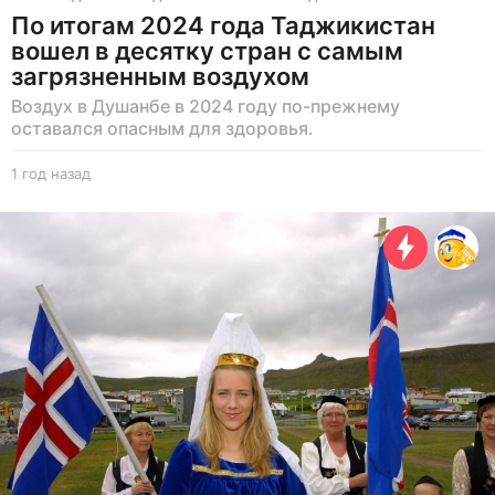
По итогам 2024 года Таджикистан
вошел в десятку стран с самым
загрязненным воздухом
Воздух в Душанбе в 2024 году по-прежнему
оставался опасным для здоровья.
1 год назад
1
г
о
д
н
а
з
а
д