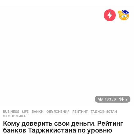
л
е
т
н
а
з
а
д
18336
2
BUSINESS
,
LIFE
БАНКИ
,
ОБЪЯСНЕНИЯ
,
РЕЙТИНГ
,
ТАДЖИКИСТАН
,
ЭКОНОМИКА
Кому доверить свои деньги. Рейтинг
банков Таджикистана по уровню