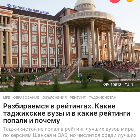
н
а
з
а
д
10513
1
LIFE
ОБРАЗОВАНИЕ
,
ОБЪЯСНЕНИЯ
,
РЕЙТИНГ
,
ТАДЖИКИСТАН
Разбираемся в рейтингах. Какие
таджикские вузы и в какие рейтинги
попали и почему
Таджикистан не попал в рейтинг лучших вузов мира
по версиям Шанхая и ОАЭ, но числится среди лучших