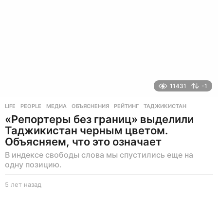
11431
-1
LIFE
,
PEOPLE
МЕДИА
,
ОБЪЯСНЕНИЯ
,
РЕЙТИНГ
,
ТАДЖИКИСТАН
«Репортеры без границ» выделили
Таджикистан черным цветом.
Объясняем, что это означает
В индексе свободы слова мы спустились еще на
одну позицию.
5 лет назад
5
л
е
т