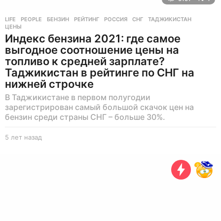
LIFE
,
PEOPLE
БЕНЗИН
,
РЕЙТИНГ
,
РОССИЯ
,
СНГ
,
ТАДЖИКИСТАН
,
ЦЕНЫ
Индекс бензина 2021: где самое
выгодное соотношение цены на
топливо к средней зарплате?
Таджикистан в рейтинге по СНГ на
нижней строчке
В Таджикистане в первом полугодии
зарегистрирован самый большой скачок цен на
бензин среди страны СНГ – больше 30%.
5 лет назад
5
л
е
т
н
а
з
а
д