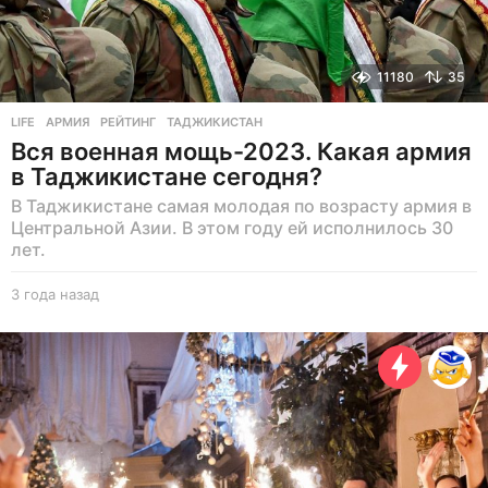
11180
35
LIFE
АРМИЯ
,
РЕЙТИНГ
,
ТАДЖИКИСТАН
Вся военная мощь-2023. Какая армия
в Таджикистане сегодня?
В Таджикистане самая молодая по возрасту армия в
Центральной Азии. В этом году ей исполнилось 30
лет.
3 года назад
3
г
о
д
а
н
а
з
а
д