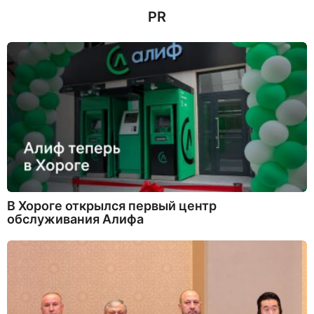
н
PR
а
з
а
д
В Хороге открылся первый центр
обслуживания Алифа