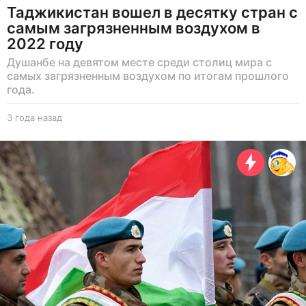
Таджикистан вошел в десятку стран с
самым загрязненным воздухом в
2022 году
Душанбе на девятом месте среди столиц мира с
самых загрязненным воздухом по итогам прошлого
года.
3 года назад
3
г
о
д
а
н
а
з
а
д