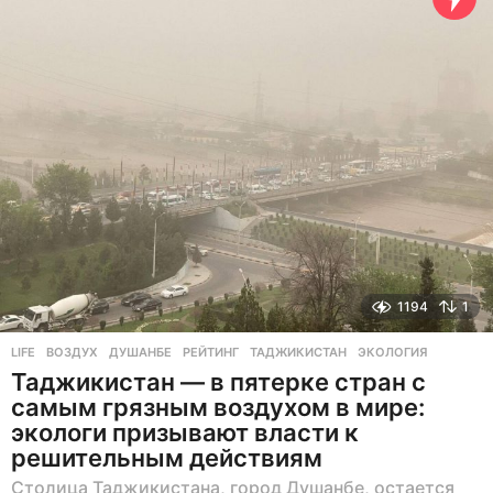
н
а
з
а
д
1194
1
LIFE
ВОЗДУХ
,
ДУШАНБЕ
,
РЕЙТИНГ
,
ТАДЖИКИСТАН
,
ЭКОЛОГИЯ
Таджикистан — в пятерке стран с
самым грязным воздухом в мире:
экологи призывают власти к
решительным действиям
Столица Таджикистана, город Душанбе, остается