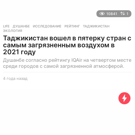
10841
1
LIFE
ДУШАНБЕ
,
ИССЛЕДОВАНИЕ
,
РЕЙТИНГ
,
ТАДЖИКИСТАН
,
ЭКОЛОГИЯ
Таджикистан вошел в пятерку стран с
самым загрязненным воздухом в
2021 году
Душанбе согласно рейтингу IQAir на четвертом месте
среди городов с самой загрязненной атмосферой.
4 года назад
4
г
о
д
а
н
а
з
а
д