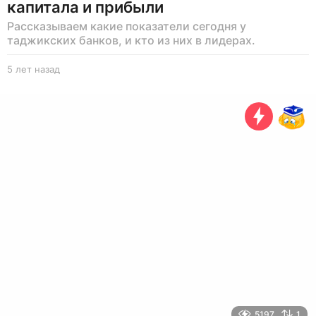
капитала и прибыли
Рассказываем какие показатели сегодня у
таджикских банков, и кто из них в лидерах.
5 лет назад
5
л
е
т
н
а
з
а
д
5197
1