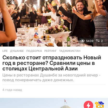
5439
2
LIFE
ДУШАНБЕ
,
ПОДБОРКА
,
РЕЙТИНГ
,
ТАДЖИКИСТАН
Сколько стоит отпраздновать Новый
год в ресторане? Сравнили цены в
столицах Центральной Азии
Цены в ресторанах Душанбе за новогодний вечер -
повод понервничать даже денежных.
4 года назад
4
г
о
д
а