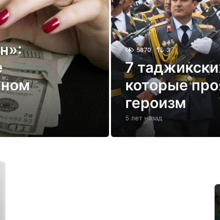
н»:
5870
3
е
7 таджикски
пном
которые про
героизм
5 лет назад
5
л
е
т
н
а
з
а
д