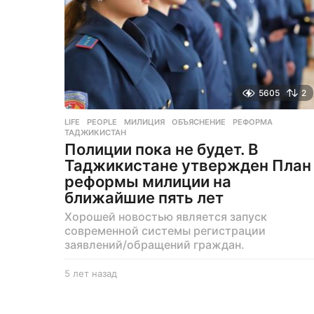
5605
2
LIFE
,
PEOPLE
МИЛИЦИЯ
,
ОБЪЯСНЕНИЕ
,
РЕФОРМА
,
ТАДЖИКИСТАН
Полиции пока не будет. В
Таджикистане утвержден План
реформы милиции на
ближайшие пять лет
Хорошей новостью является запуск
современной системы регистрации
заявлений/обращений граждан.
5 лет назад
5
л
е
т