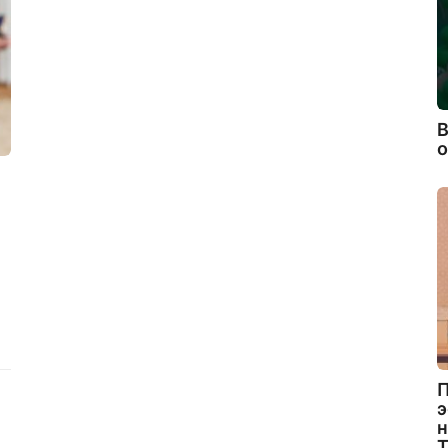
В
П
э
н