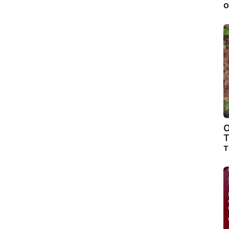
о
О
Т
т