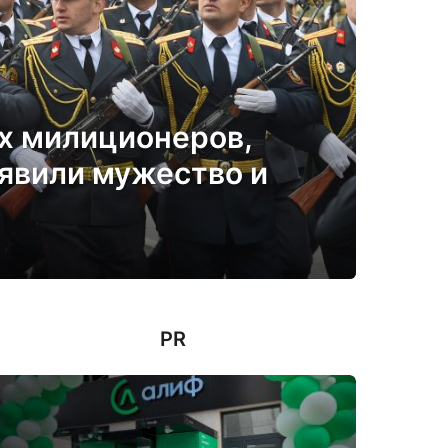
х милиционеров,
явили мужество и
PR