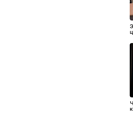
Э
ц
Ч
к