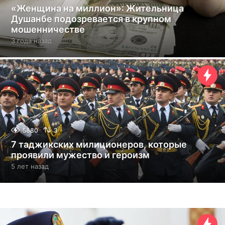
«Женщина на миллион»: Жительница
Душанбе подозревается в крупном
мошенничестве
3 года назад
3
г
о
д
а
н
а
з
а
д
5880
3
7 таджикских милиционеров, которые
проявили мужество и героизм
5 лет назад
5
л
е
т
н
а
з