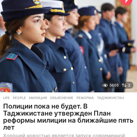
а
д
5605
2
LIFE
,
PEOPLE
МИЛИЦИЯ
,
ОБЪЯСНЕНИЕ
,
РЕФОРМА
,
ТАДЖИКИСТАН
Полиции пока не будет. В
Таджикистане утвержден План
реформы милиции на ближайшие пять
лет
Хорошей новостью является запуск современной