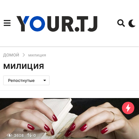
ДОМОЙ
милиция
милиция
Репостнутые
3608
0