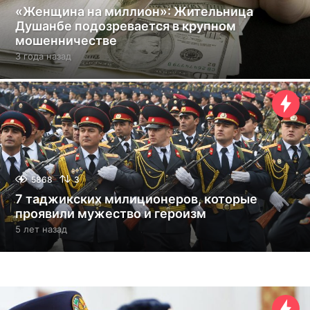
«Женщина на миллион»: Жительница
Душанбе подозревается в крупном
мошенничестве
3 года назад
3
г
о
д
а
н
а
з
а
д
5868
3
7 таджикских милиционеров, которые
проявили мужество и героизм
5 лет назад
5
л
е
т
н
а
з