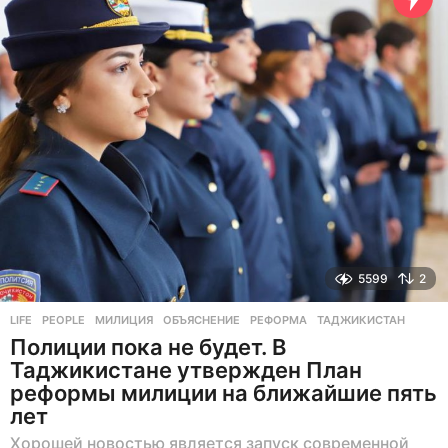
а
д
5599
2
LIFE
,
PEOPLE
МИЛИЦИЯ
,
ОБЪЯСНЕНИЕ
,
РЕФОРМА
,
ТАДЖИКИСТАН
Полиции пока не будет. В
Таджикистане утвержден План
реформы милиции на ближайшие пять
лет
Хорошей новостью является запуск современной