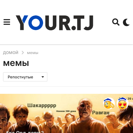
ДОМОЙ
мемы
мемы
Репостнутые