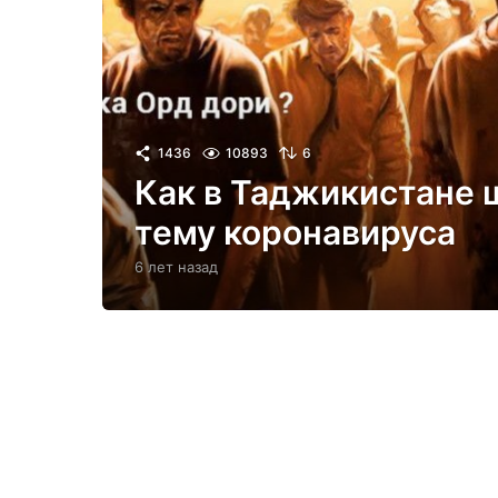
1436
10893
6
Как в Таджикистане 
тему коронавируса
6 лет назад
6
л
е
т
н
а
з
а
д