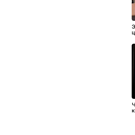
Э
ц
Ч
к