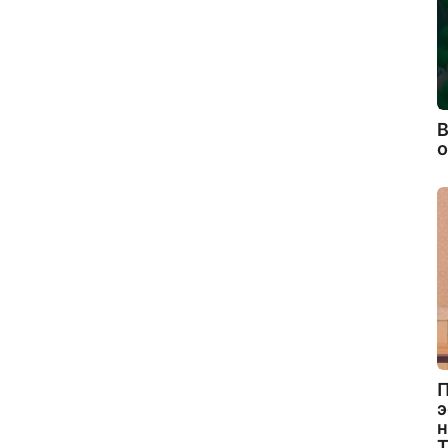
В
П
э
н