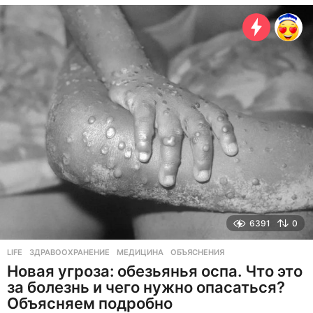
о
д
а
н
а
з
а
д
6391
0
LIFE
ЗДРАВООХРАНЕНИЕ
,
МЕДИЦИНА
,
ОБЪЯСНЕНИЯ
Новая угроза: обезьянья оспа. Что это
за болезнь и чего нужно опасаться?
Объясняем подробно