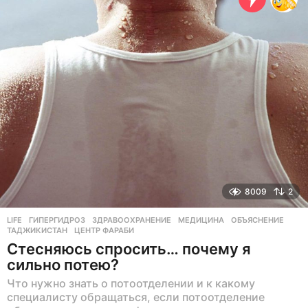
н
а
з
а
д
8009
2
LIFE
ГИПЕРГИДРОЗ
,
ЗДРАВООХРАНЕНИЕ
,
МЕДИЦИНА
,
ОБЪЯСНЕНИЕ
,
ТАДЖИКИСТАН
,
ЦЕНТР ФАРАБИ
Стесняюсь спросить… почему я
сильно потею?
Что нужно знать о потоотделении и к какому
специалисту обращаться, если потоотделение