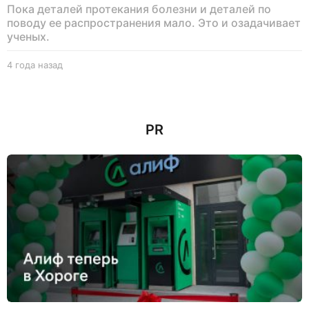
Пока деталей протекания болезни и деталей по
поводу ее распространения мало. Это и озадачивает
ученых.
4 года назад
4
г
о
д
а
PR
н
а
з
а
д