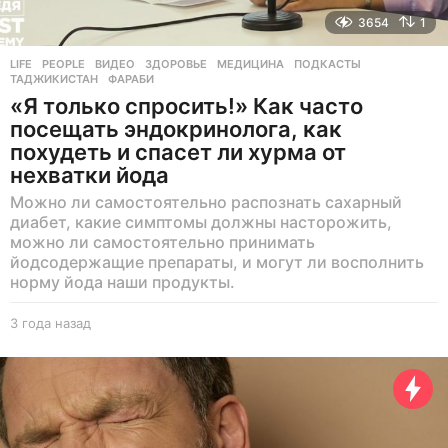
3654
1
LIFE
,
PEOPLE
ВИДЕО
,
ЗДОРОВЬЕ
,
МЕДИЦИНА
,
ПОДКАСТЫ
,
ТАДЖИКИСТАН
,
ФАРАБИ
«Я только спросить!» Как часто
посещать эндокринолога, как
похудеть и спасет ли хурма от
нехватки йода
Можно ли самостоятельно распознать сахарный
диабет, какие симптомы должны насторожить,
можно ли самостоятельно принимать
йодсодержащие препараты, и могут ли восполнить
норму йода наши продукты.
3 года назад
3
г
о
д
а
н
а