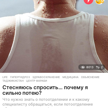
н
а
з
а
д
8013
2
LIFE
ГИПЕРГИДРОЗ
,
ЗДРАВООХРАНЕНИЕ
,
МЕДИЦИНА
,
ОБЪЯСНЕНИЕ
,
ТАДЖИКИСТАН
,
ЦЕНТР ФАРАБИ
Стесняюсь спросить… почему я
сильно потею?
Что нужно знать о потоотделении и к какому
специалисту обращаться, если потоотделение