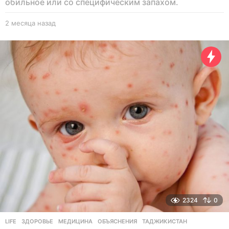
обильное или со специфическим запахом.
2 месяца назад
2
м
е
с
я
ц
а
н
а
з
а
д
2324
0
LIFE
ЗДОРОВЬЕ
,
МЕДИЦИНА
,
ОБЪЯСНЕНИЯ
,
ТАДЖИКИСТАН